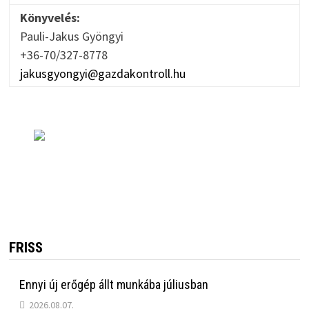
Könyvelés:
Pauli-Jakus Gyöngyi
+36-70/327-8778
jakusgyongyi@gazdakontroll.hu
FRISS
Ennyi új erőgép állt munkába júliusban
2026.08.07.