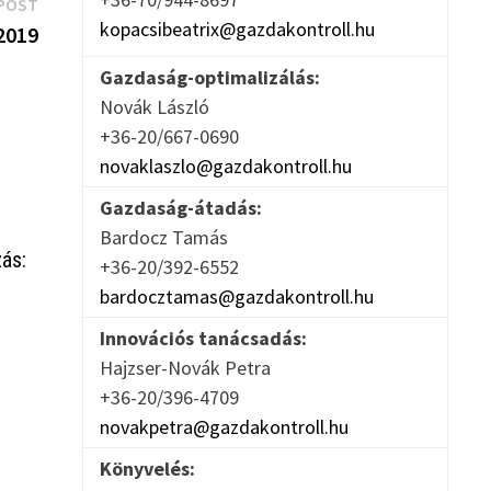
Next
POST
kopacsibeatrix@gazdakontroll.hu
post:
 2019
Gazdaság-optimalizálás:
Novák László
+36-20/667-0690
novaklaszlo@gazdakontroll.hu
Gazdaság-átadás:
Bardocz Tamás
zás:
+36-20/392-6552
bardocztamas@gazdakontroll.hu
Innovációs tanácsadás:
Hajzser-Novák Petra
+36-20/396-4709
novakpetra@gazdakontroll.hu
Könyvelés: