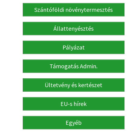
Szántóföldi növénytermesztés
Állattenyésztés
Pályázat
Támogatás Admin.
Ültetvény és kertészet
EU-s hírek
Egyéb