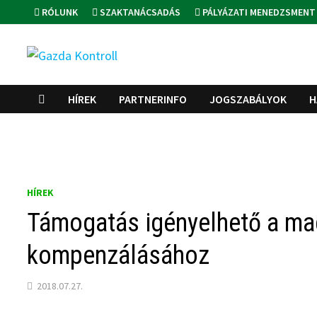
Skip
RÓLUNK
SZAKTANÁCSADÁS
PÁLYÁZATI MENEDZSMENT
to
content
HÍREK
PARTNERINFO
JOGSZABÁLYOK
H
HÍREK
Támogatás igényelhető a mad
kompenzálásához
2018.07.27.