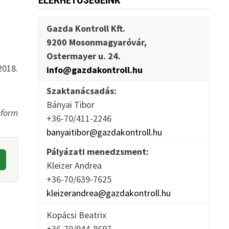
ELÉRHETŐSÉGEINK
Gazda Kontroll Kft.
9200 Mosonmagyaróvár,
Ostermayer u. 24.
2018.
info@gazdakontroll.hu
Szaktanácsadás:
Bányai Tibor
nform
+36-70/411-2246
banyaitibor@gazdakontroll.hu
Pályázati menedzsment:
Kleizer Andrea
+36-70/639-7625
kleizerandrea@gazdakontroll.hu
Kopácsi Beatrix
+36-70/944-8697