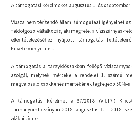
A támogatási kérelmeket augusztus 1. és szeptember 1
Vissza nem térítendő állami támogatást igényelhet az
feldolgozó vállalkozás, aki megfelel a víziszárnyas-f
ellentételezéséhez nyújtott támogatás feltételei
követelményeknek.
A támogatás a tárgyidőszakban fellépő víziszárnyas
szolgál, melynek mértéke a rendelet 1. számú mel
megvalósuló csökkenés mértékének legfeljebb 50%-a.
A támogatási kérelmet a 37/2018. (VII.17.) Kinc
formanyomtatványon 2018. augusztus 1. – 2018. szep
alábbi címre: