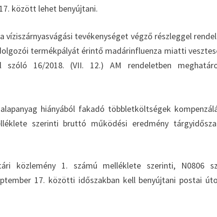
7. között lehet benyújtani.
 a víziszárnyasvágási tevékenységet végző részleggel rende
eldolgozói termékpályát érintő madárinfluenza miatti veszte
ről szóló 16/2018. (VII. 12.) AM rendeletben meghatár
-alapanyag hiányából fakadó többletköltségek kompenzál
léklete szerinti bruttó működési eredmény tárgyidősz
stári közlemény 1. számú melléklete szerinti, N0806 
tember 17. közötti időszakban kell benyújtani postai út