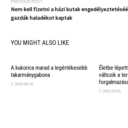
Bejegyzés
Previous
PREVIOUS POST
post:
Nem kell fizetni a házi kutak engedélyeztetéséé
navigáció
gazdák haladékot kaptak
YOU MIGHT ALSO LIKE
A kukorica marad a legértékesebb
Életbe lépett
takarmánygabona
változik a t
forgalmazás
2026.06.14.
2022.09.02.