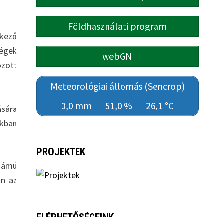
Földhasználati program
lkező
ségek
webGN
ozott
Meteorológiai állomás (Sencrop)
0,0 mm
51,0 %
26,1 °C
ására
akban
PROJEKTEK
számú
on az