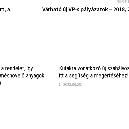
NEXT 
rt, a
Várható új VP-s pályázatok – 2018,
 a rendelet, így
Kutakra vonatkozó új szabályo
ermésnövelő anyagok
itt a segítség a megértéséhez!
a
2023.06.29.