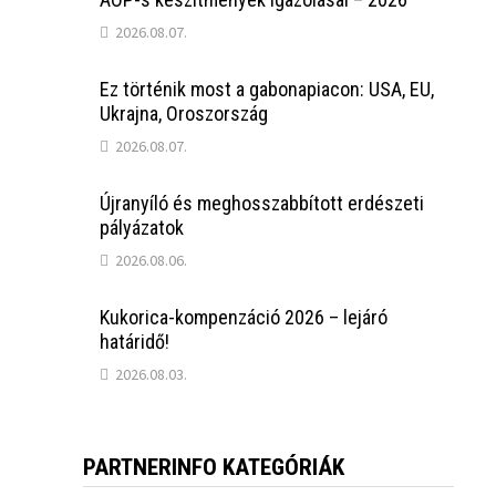
2026.08.07.
Ez történik most a gabonapiacon: USA, EU,
Ukrajna, Oroszország
2026.08.07.
Újranyíló és meghosszabbított erdészeti
pályázatok
2026.08.06.
Kukorica-kompenzáció 2026 – lejáró
határidő!
2026.08.03.
PARTNERINFO KATEGÓRIÁK