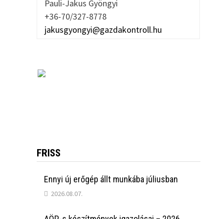
Pauli-Jakus Gyöngyi
+36-70/327-8778
jakusgyongyi@gazdakontroll.hu
FRISS
Ennyi új erőgép állt munkába júliusban
2026.08.07.
AÖP-s készítmények igazolásai – 2026