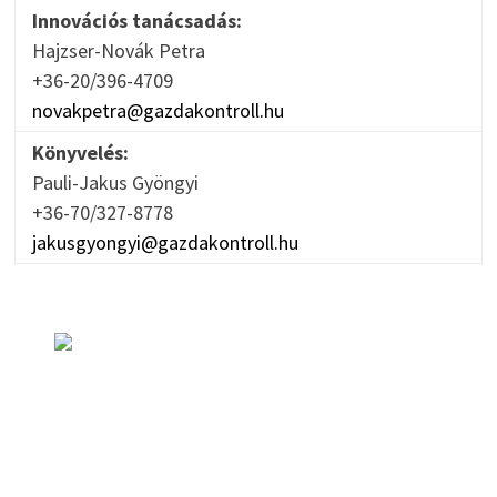
Innovációs tanácsadás:
Hajzser-Novák Petra
+36-20/396-4709
novakpetra@gazdakontroll.hu
Könyvelés:
Pauli-Jakus Gyöngyi
+36-70/327-8778
jakusgyongyi@gazdakontroll.hu