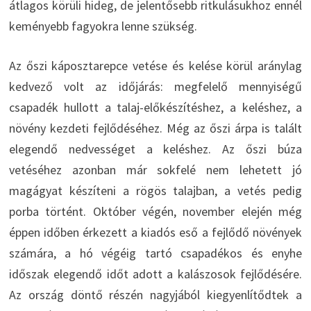
átlagos körüli hideg, de jelentősebb ritkulásukhoz ennél
keményebb fagyokra lenne szükség.
Az őszi káposztarepce vetése és kelése körül aránylag
kedvező volt az időjárás: megfelelő mennyiségű
csapadék hullott a talaj-előkészítéshez, a keléshez, a
növény kezdeti fejlődéséhez. Még az őszi árpa is talált
elegendő nedvességet a keléshez. Az őszi búza
vetéséhez azonban már sokfelé nem lehetett jó
magágyat készíteni a rögös talajban, a vetés pedig
porba történt. Október végén, november elején még
éppen időben érkezett a kiadós eső a fejlődő növények
számára, a hó végéig tartó csapadékos és enyhe
időszak elegendő időt adott a kalászosok fejlődésére.
Az ország döntő részén nagyjából kiegyenlítődtek a