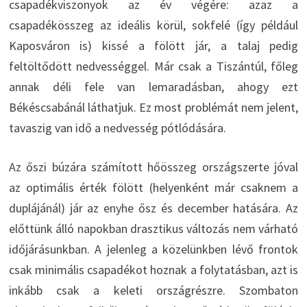
csapadékviszonyok az év végére: azaz a
csapadékösszeg az ideális körül, sokfelé (így például
Kaposváron is) kissé a fölött jár, a talaj pedig
feltöltődött nedvességgel. Már csak a Tiszántúl, főleg
annak déli fele van lemaradásban, ahogy ezt
Békéscsabánál láthatjuk. Ez most problémát nem jelent,
tavaszig van idő a nedvesség pótlódására.
Az őszi búzára számított hőösszeg országszerte jóval
az optimális érték fölött (helyenként már csaknem a
duplájánál) jár az enyhe ősz és december hatására. Az
előttünk álló napokban drasztikus változás nem várható
időjárásunkban. A jelenleg a közelünkben lévő frontok
csak minimális csapadékot hoznak a folytatásban, azt is
inkább csak a keleti országrészre. Szombaton