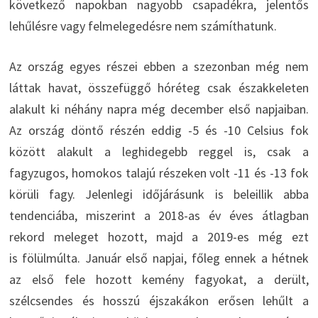
következő napokban nagyobb csapadékra, jelentős
lehűlésre vagy felmelegedésre nem számíthatunk.
Az ország egyes részei ebben a szezonban még nem
láttak havat, összefüggő hóréteg csak északkeleten
alakult ki néhány napra még december első napjaiban.
Az ország döntő részén eddig -5 és -10 Celsius fok
között alakult a leghidegebb reggel is, csak a
fagyzugos, homokos talajú részeken volt -11 és -13 fok
körüli fagy. Jelenlegi időjárásunk is beleillik abba
tendenciába, miszerint a 2018-as év éves átlagban
rekord meleget hozott, majd a 2019-es még ezt
is fölülmúlta. Január első napjai, főleg ennek a hétnek
az első fele hozott kemény fagyokat, a derült,
szélcsendes és hosszú éjszakákon erősen lehűlt a