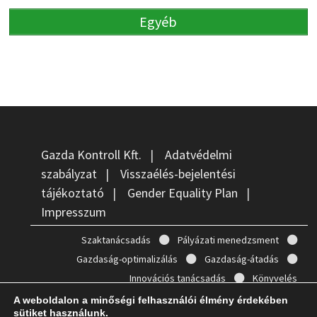
Egyéb
Gazda Kontroll Kft.
|
Adatvédelmi
szabályzat
|
Visszaélés-bejelentési
tájékoztató
|
Gender Equality Plan
|
Impresszum
Szaktanácsadás
Pályázati menedzsment
Gazdaság-optimalizálás
Gazdaság-átadás
Innovációs tanácsadás
Könyvelés
A weboldalon a minőségi felhasználói élmény érdekében
sütiket használunk.