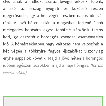
elvonulnak a felhők, száraz levegő érkezik fölénk,
a szél az ország nyugati és középső részén
megerősödik, így a hét végén részben napos idő vár
ránk. A jövő héten aztán a magasban történő újabb
melegedés hatására egyre többfelé képződik tartós
köd, így visszatér a borongós, csendes, eseménytelen
idő. A hőmérsékletben nagy változás nem valószínű: a
hét végén a többnyire fagyos éjszakákat viszonylag
enyhe nappalok követik. Majd a jövő héten a borongós
időben egészen lecsökken majd a napi hőingás.
(forrás:
www.met.hu)