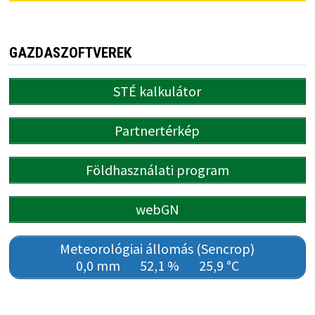
GAZDASZOFTVEREK
STÉ kalkulátor
Partnertérkép
Földhasználati program
webGN
Meteorológiai állomás (Sencrop)
0,0 mm
52,1 %
25,9 °C