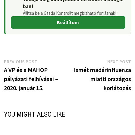
ban!
Állítsa be a Gazda Kontrollt megbízható forrásnak!
Beállítom
Bejegyzés
Previous
N
PREVIOUS POST
NEXT POST
post:
p
A VP és a MAHOP
Ismét madárinfluenza
navigáció
pályázati felhívásai –
miatti országos
2020. január 15.
korlátozás
YOU MIGHT ALSO LIKE