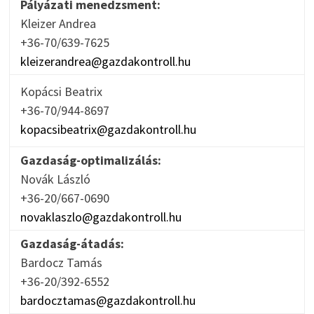
Pályázati menedzsment:
Kleizer Andrea
+36-70/639-7625
kleizerandrea@gazdakontroll.hu
Kopácsi Beatrix
+36-70/944-8697
kopacsibeatrix@gazdakontroll.hu
Gazdaság-optimalizálás:
Novák László
+36-20/667-0690
novaklaszlo@gazdakontroll.hu
Gazdaság-átadás:
Bardocz Tamás
+36-20/392-6552
bardocztamas@gazdakontroll.hu