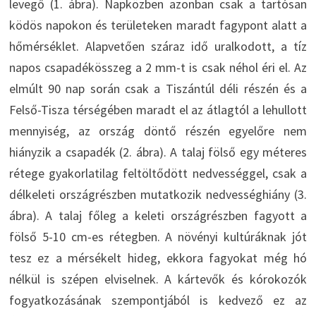
levegő (1. ábra). Napközben azonban csak a tartósan
ködös napokon és területeken maradt fagypont alatt a
hőmérséklet. Alapvetően száraz idő uralkodott, a tíz
napos csapadékösszeg a 2 mm-t is csak néhol éri el. Az
elmúlt 90 nap során csak a Tiszántúl déli részén és a
Felső-Tisza térségében maradt el az átlagtól a lehullott
mennyiség, az ország döntő részén egyelőre nem
hiányzik a csapadék (2. ábra). A talaj fölső egy méteres
rétege gyakorlatilag feltöltődött nedvességgel, csak a
délkeleti országrészben mutatkozik nedvességhiány (3.
ábra). A talaj főleg a keleti országrészben fagyott a
fölső 5-10 cm-es rétegben. A növényi kultúráknak jót
tesz ez a mérsékelt hideg, ekkora fagyokat még hó
nélkül is szépen elviselnek. A kártevők és kórokozók
fogyatkozásának szempontjából is kedvező ez az