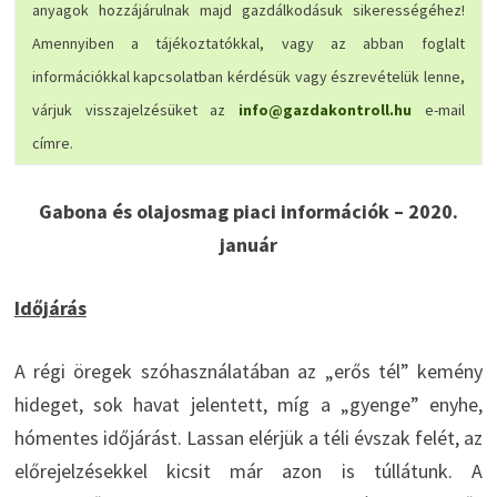
anyagok hozzájárulnak majd gazdálkodásuk sikerességéhez!
Amennyiben a tájékoztatókkal, vagy az abban foglalt
információkkal kapcsolatban kérdésük vagy észrevételük lenne,
várjuk visszajelzésüket az
info@gazdakontroll.hu
e-mail
címre.
Gabona és olajosmag piaci információk – 2020.
január
Időjárás
A régi öregek szóhasználatában az „erős tél” kemény
hideget, sok havat jelentett, míg a „gyenge” enyhe,
hómentes időjárást. Lassan elérjük a téli évszak felét, az
előrejelzésekkel kicsit már azon is túllátunk. A