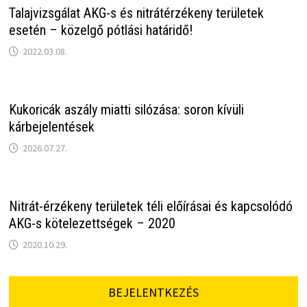
Talajvizsgálat AKG-s és nitrátérzékeny területek
esetén – közelgő pótlási határidő!
2022.03.08.
Kukoricák aszály miatti silózása: soron kívüli
kárbejelentések
2026.07.27.
Nitrát-érzékeny területek téli előírásai és kapcsolódó
AKG-s kötelezettségek – 2020
2020.10.29.
BEJELENTKEZÉS