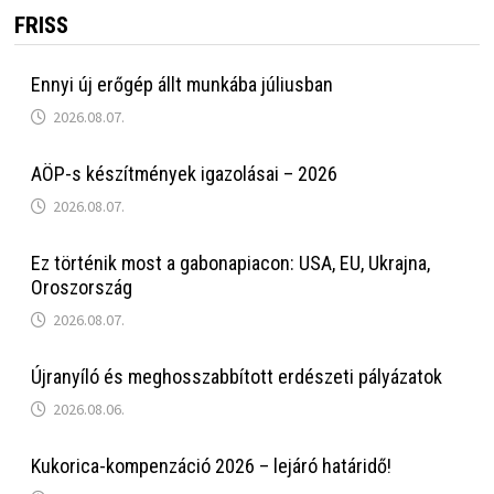
FRISS
Ennyi új erőgép állt munkába júliusban
2026.08.07.
AÖP-s készítmények igazolásai – 2026
2026.08.07.
Ez történik most a gabonapiacon: USA, EU, Ukrajna,
Oroszország
2026.08.07.
Újranyíló és meghosszabbított erdészeti pályázatok
2026.08.06.
Kukorica-kompenzáció 2026 – lejáró határidő!