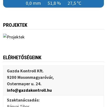
0,0 mm
51,8 %
27,5 °C
PROJEKTEK
ELÉRHETŐSÉGEINK
Gazda Kontroll Kft.
9200 Mosonmagyaróvár,
Ostermayer u. 24.
info@gazdakontroll.hu
Szaktanácsadás:
Bányai Tibor