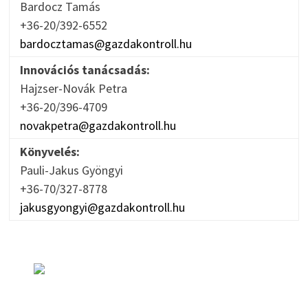
Bardocz Tamás
+36-20/392-6552
bardocztamas@gazdakontroll.hu
Innovációs tanácsadás:
Hajzser-Novák Petra
+36-20/396-4709
novakpetra@gazdakontroll.hu
Könyvelés:
Pauli-Jakus Gyöngyi
+36-70/327-8778
jakusgyongyi@gazdakontroll.hu