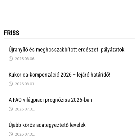
FRISS
Újranyíló és meghosszabbított erdészeti pályázatok
2026.08.06.
Kukorica-kompenzáció 2026 – lejáró határidő!
2026.08.03.
A FAO világpiaci prognózisa 2026-ban
2026.07.31.
Újabb körös adategyeztető levelek
2026.07.31.