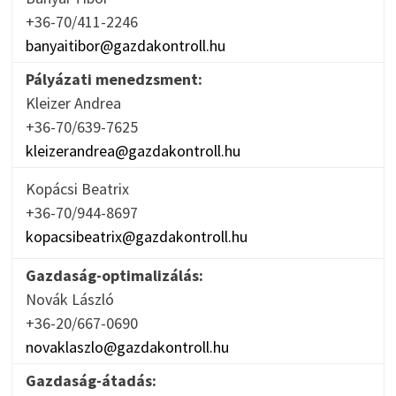
+36-70/411-2246
banyaitibor@gazdakontroll.hu
Pályázati menedzsment:
Kleizer Andrea
+36-70/639-7625
kleizerandrea@gazdakontroll.hu
Kopácsi Beatrix
+36-70/944-8697
kopacsibeatrix@gazdakontroll.hu
Gazdaság-optimalizálás:
Novák László
+36-20/667-0690
novaklaszlo@gazdakontroll.hu
Gazdaság-átadás: