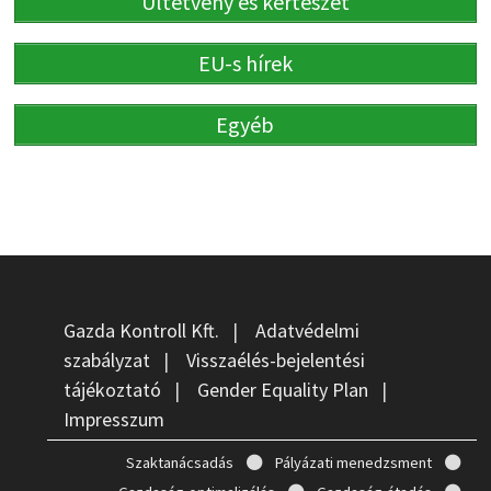
Ültetvény és kertészet
EU-s hírek
Egyéb
Gazda Kontroll Kft.
|
Adatvédelmi
szabályzat
|
Visszaélés-bejelentési
tájékoztató
|
Gender Equality Plan
|
Impresszum
Szaktanácsadás
Pályázati menedzsment