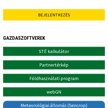
BEJELENTKEZÉS
GAZDASZOFTVEREK
STÉ kalkulátor
Partnertérkép
Földhasználati program
webGN
Meteorológiai állomás (Sencrop)