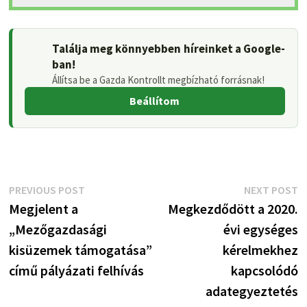
Találja meg könnyebben híreinket a Google-
ban!
Állítsa be a Gazda Kontrollt megbízható forrásnak!
Beállítom
Bejegyzés
Previous
N
PREVIOUS POST
NEXT POST
post:
p
Megjelent a
Megkezdődött a 2020.
navigáció
„Mezőgazdasági
évi egységes
kisüzemek támogatása”
kérelmekhez
című pályázati felhívás
kapcsolódó
adategyeztetés