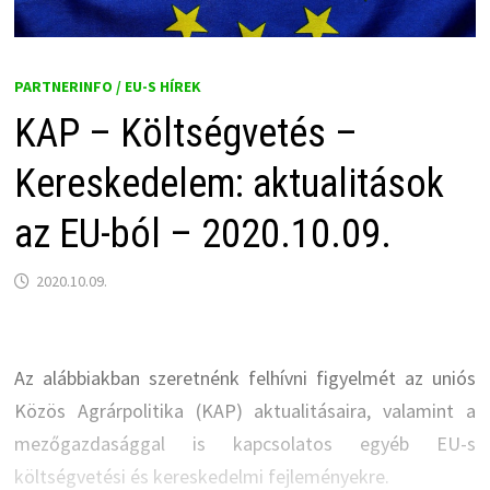
PARTNERINFO / EU-S HÍREK
KAP – Költségvetés –
Kereskedelem: aktualitások
az EU-ból – 2020.10.09.
2020.10.09.
Az alábbiakban szeretnénk felhívni figyelmét az uniós
Közös Agrárpolitika (KAP) aktualitásaira, valamint a
mezőgazdasággal is kapcsolatos egyéb EU-s
költségvetési és kereskedelmi fejleményekre.