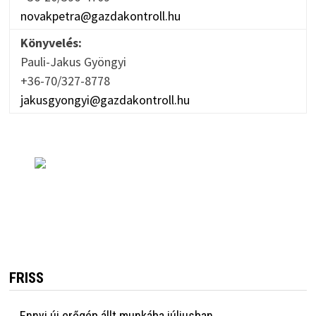
novakpetra@gazdakontroll.hu
Könyvelés:
Pauli-Jakus Gyöngyi
+36-70/327-8778
jakusgyongyi@gazdakontroll.hu
FRISS
Ennyi új erőgép állt munkába júliusban