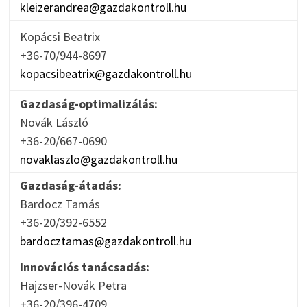
kleizerandrea@gazdakontroll.hu
Kopácsi Beatrix
+36-70/944-8697
kopacsibeatrix@gazdakontroll.hu
Gazdaság-optimalizálás:
Novák László
+36-20/667-0690
novaklaszlo@gazdakontroll.hu
Gazdaság-átadás:
Bardocz Tamás
+36-20/392-6552
bardocztamas@gazdakontroll.hu
Innovációs tanácsadás:
Hajzser-Novák Petra
+36-20/396-4709