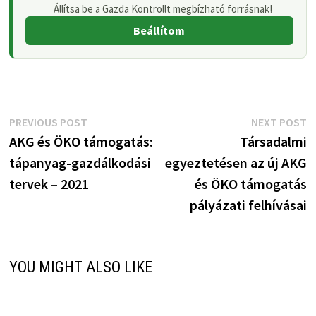
Állítsa be a Gazda Kontrollt megbízható forrásnak!
Beállítom
Bejegyzés
Previous
N
PREVIOUS POST
NEXT POST
post:
p
AKG és ÖKO támogatás:
Társadalmi
navigáció
tápanyag-gazdálkodási
egyeztetésen az új AKG
tervek – 2021
és ÖKO támogatás
pályázati felhívásai
YOU MIGHT ALSO LIKE