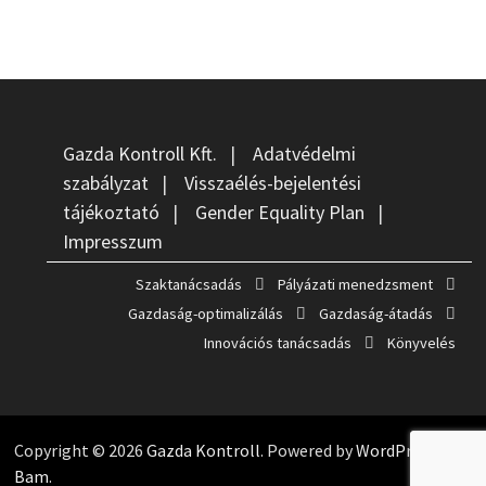
Gazda Kontroll Kft.
|
Adatvédelmi
szabályzat
|
Visszaélés-bejelentési
tájékoztató
|
Gender Equality Plan
|
Impresszum
Szaktanácsadás
Pályázati menedzsment
Gazdaság-optimalizálás
Gazdaság-átadás
Innovációs tanácsadás
Könyvelés
Copyright © 2026
Gazda Kontroll
. Powered by
WordPress
and
Bam
.