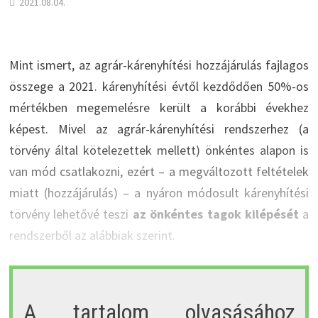
2021.08.04.
Mint ismert, az agrár-kárenyhítési hozzájárulás fajlagos
összege a 2021. kárenyhítési évtől kezdődően 50%-os
mértékben megemelésre került a korábbi évekhez
képest. Mivel az agrár-kárenyhítési rendszerhez (a
törvény által kötelezettek mellett) önkéntes alapon is
van mód csatlakozni, ezért – a megváltozott feltételek
miatt (hozzájárulás) – a nyáron módosult kárenyhítési
törvény lehetővé teszi
az önkéntes tagok kilépését
a
rendszerből az alábbiak szerint.
A tartalom olvasásához