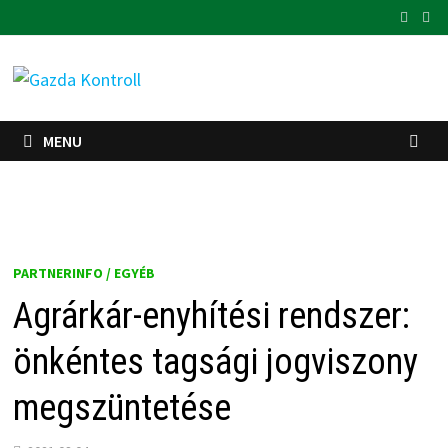
Skip
to
content
MENU
PARTNERINFO / EGYÉB
Agrárkár-enyhítési rendszer:
önkéntes tagsági jogviszony
megszüntetése