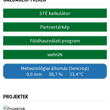
STÉ kalkulátor
Partnertérkép
Földhasználati program
webGN
Meteorológiai állomás (Sencrop)
0,0 mm
58,7 %
23,4 °C
PROJEKTEK