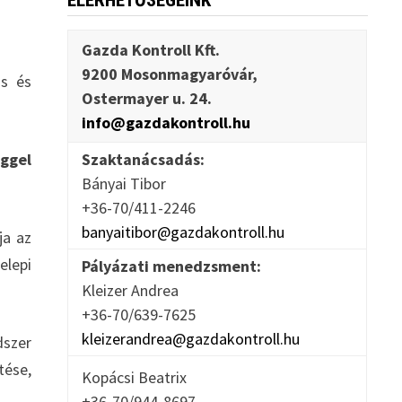
ELÉRHETŐSÉGEINK
Gazda Kontroll Kft.
9200 Mosonmagyaróvár,
ás és
Ostermayer u. 24.
info@gazdakontroll.hu
éggel
Szaktanácsadás:
Bányai Tibor
+36-70/411-2246
banyaitibor@gazdakontroll.hu
ja az
elepi
Pályázati menedzsment:
Kleizer Andrea
+36-70/639-7625
kleizerandrea@gazdakontroll.hu
dszer
tése,
Kopácsi Beatrix
+36-70/944-8697