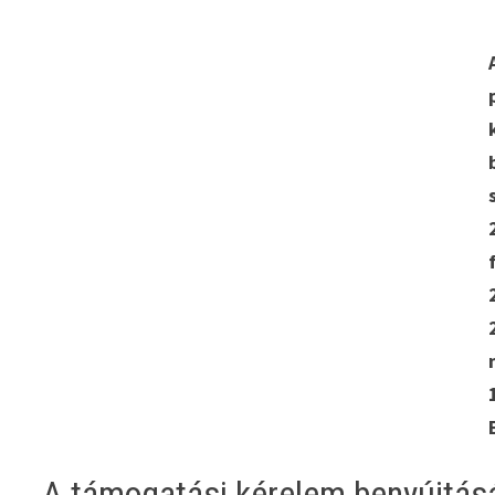
A támogatási kérelem benyújtásá