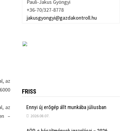
Pauli-Jakus Gyöngyi
+36-70/327-8778
jakusgyongyi@gazdakontroll.hu
l, az
 6000
FRISS
l, az
Ennyi új erőgép állt munkába júliusban
ben –
2026.08.07.
AÖP-s készítmények igazolásai – 2026