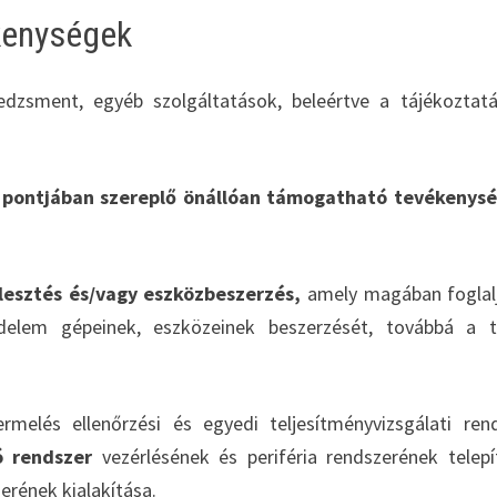
kenységek
edzsment, egyéb szolgáltatások, beleértve a tájékoztat
A) pontjában szereplő önállóan támogatható tevékenys
jlesztés és/vagy eszközbeszerzés,
amely magában foglal
delem gépeinek, eszközeinek beszerzését, továbbá a t
ermelés ellenőrzési és egyedi teljesítményvizsgálati ren
ó rendszer
vezérlésének és periféria rendszerének telepí
erének kialakítása.