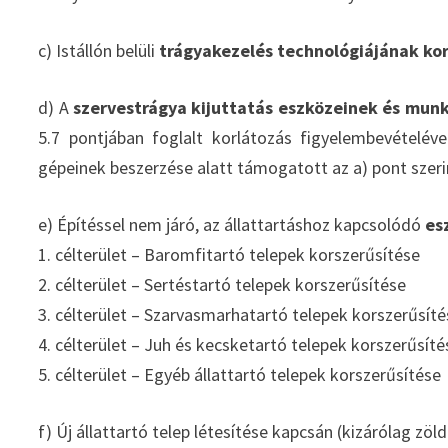
c) Istállón belüli
trágyakezelés technológiájának ko
d) A
szervestrágya kijuttatás eszközeinek és mu
5.7 pontjában foglalt korlátozás figyelembevételé
gépeinek beszerzése alatt támogatott az a) pont szeri
e) Építéssel nem járó, az állattartáshoz kapcsolódó
es
1. célterület – Baromfitartó telepek korszerűsítése
2. célterület – Sertéstartó telepek korszerűsítése
3. célterület – Szarvasmarhatartó telepek korszerűsít
4. célterület – Juh és kecsketartó telepek korszerűsíté
5. célterület – Egyéb állattartó telepek korszerűsítése
f) Új állattartó telep létesítése kapcsán (kizárólag z