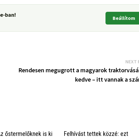
le-ban!
Beállítom
NEXT 
Rendesen megugrott a magyarok traktorvásár
kedve – itt vannak a sz
 Az őstermelőknek is ki
Felhívást tettek közzé: ezt