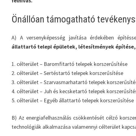
felhívás.
Önállóan támogatható tevékeny
A) A versenyképesség javítása érdekében építéss
állattartó telepi épületek, létesítmények építése,
1. célterület – Baromfitartó telepek korszerűsítése
2. célterület – Sertéstartó telepek korszerűsítése
3. célterület – Szarvasmarhatartó telepek korszerűsít
4. célterület – Juh és kecsketartó telepek korszerűsíté
5. célterület – Egyéb állattartó telepek korszerűsítése
B) Az energiafelhasználás csökkentését célzó korszer
technológiák alkalmazása valamennyi célterület kapc