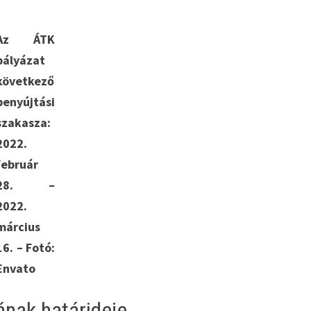
Az ÁTK
pályázat
következő
benyújtási
szakasza:
2022.
február
28. –
2022.
március
16. – Fotó:
Envato
nak határideje