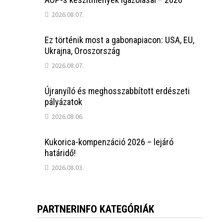
2026.08.07.
Ez történik most a gabonapiacon: USA, EU,
Ukrajna, Oroszország
2026.08.07.
Újranyíló és meghosszabbított erdészeti
pályázatok
2026.08.06.
Kukorica-kompenzáció 2026 – lejáró
határidő!
2026.08.03.
PARTNERINFO KATEGÓRIÁK