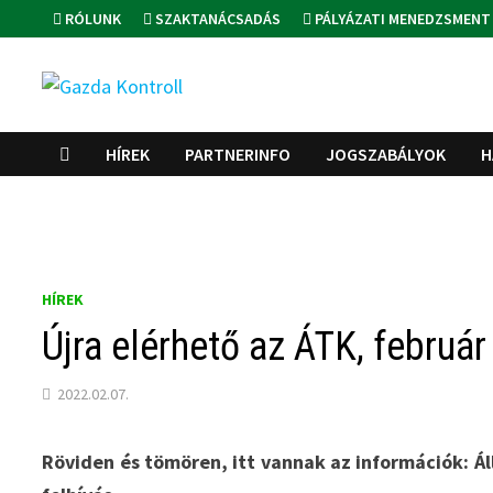
Skip
RÓLUNK
SZAKTANÁCSADÁS
PÁLYÁZATI MENEDZSMENT
to
content
HÍREK
PARTNERINFO
JOGSZABÁLYOK
H
HÍREK
Újra elérhető az ÁTK, februá
2022.02.07.
Röviden és tömören, itt vannak az információk: Ál