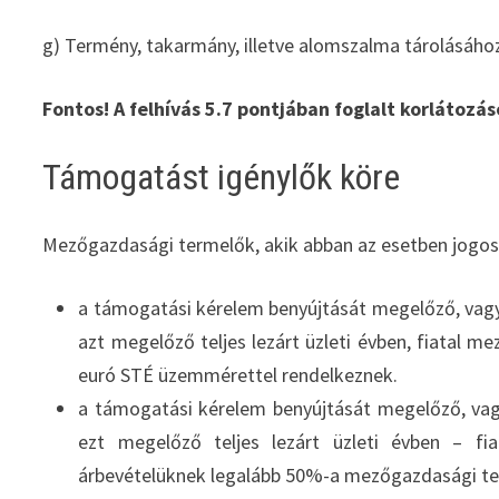
g) Termény, takarmány, illetve alomszalma tárolásáh
Fontos! A felhívás 5.7 pontjában foglalt korlátoz
Támogatást igénylők köre
Mezőgazdasági termelők, akik abban az esetben jogos
a támogatási kérelem benyújtását megelőző, vag
azt megelőző teljes lezárt üzleti évben, fiatal m
euró STÉ üzemmérettel rendelkeznek.
a támogatási kérelem benyújtását megelőző, vag
ezt megelőző teljes lezárt üzleti évben – fi
árbevételüknek legalább 50%-a mezőgazdasági t