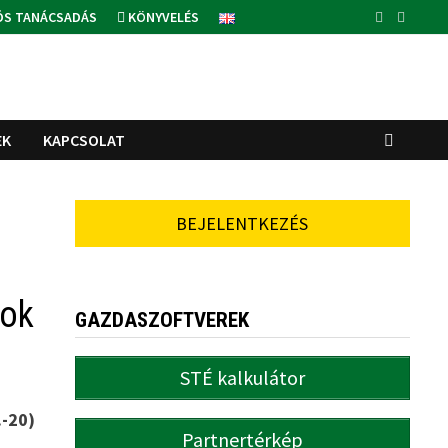
ÓS TANÁCSADÁS
KÖNYVELÉS
EK
KAPCSOLAT
BEJELENTKEZÉS
tok
GAZDASZOFTVEREK
STÉ kalkulátor
.-20)
Partnertérkép