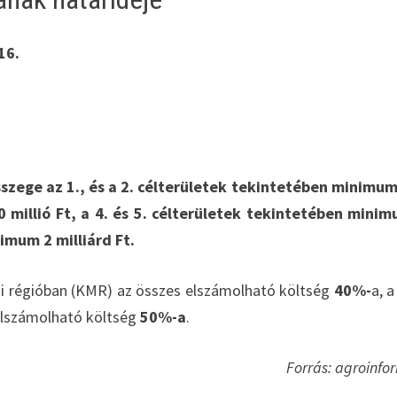
16.
szege az 1., és a 2. célterületek tekintetében minimu
0 millió Ft, a 4. és 5. célterületek tekintetében mini
imum 2 milliárd Ft.
 régióban (KMR) az összes elszámolható költség
40%-
a, 
elszámolható költség
50%-a
.
Forrás: agroinfo