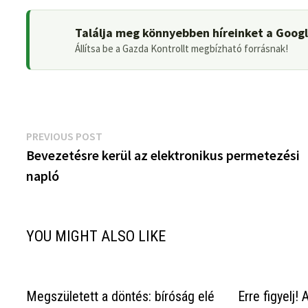
Találja meg könnyebben híreinket a Goog
Állítsa be a Gazda Kontrollt megbízható forrásnak!
Bejegyzés
Previous
PREVIOUS POST
post:
Bevezetésre kerül az elektronikus permetezési
navigáció
napló
YOU MIGHT ALSO LIKE
Megszületett a döntés: bíróság elé
Erre figyelj!