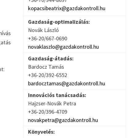
kopacsibeatrix@gazdakontroll.hu
Gazdaság-optimalizálás:
Novák László
hívás
+36-20/667-0690
gatás
novaklaszlo@gazdakontroll.hu
Gazdaság-átadás:
Bardocz Tamás
nt:
+36-20/392-6552
bardocztamas@gazdakontroll.hu
Innovációs tanácsadás:
Hajzser-Novák Petra
+36-20/396-4709
novakpetra@gazdakontroll.hu
Könyvelés: