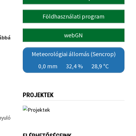
Földhasználati program
webGN
ábbá
Meteorológiai állomás (Sencrop)
0,0 mm
32,4 %
28,9 °C
PROJEKTEK
nyuló