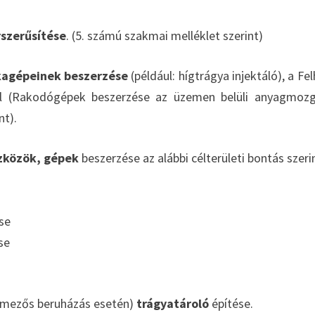
rszerűsítése
. (5. számú szakmai melléklet szerint)
nkagépeinek beszerzése
(például: hígtrágya injektáló), a Fel
vel (Rakodógépek beszerzése az üzemen belüli anyagmoz
nt).
zközök, gépek
beszerzése az alábbi célterületi bontás szeri
ése
se
öldmezős beruházás esetén)
trágyatároló
építése.