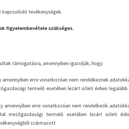
oz kapcsolódó tevékenységek.
ások figyelembevétele szükséges.
ultak támogatásra, amennyiben igazolják, hogy:
y amennyiben erre vonatkozóan nem rendelkeznek adatokka
ezőgazdasági termelő esetében lezárt üzleti évben legalább
y amennyiben erre vonatkozóan nem rendelkezik adatokka
atal mezőgazdasági termelő esetében lezárt üzleti év
evékenységből származott.