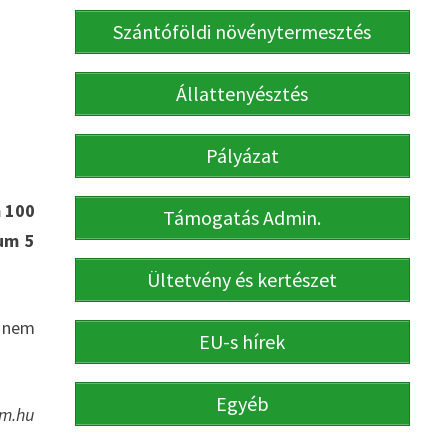
Szántóföldi növénytermesztés
Állattenyésztés
Pályázat
m 100
Támogatás Admin.
mum 5
Ültetvény és kertészet
a nem
EU-s hírek
Egyéb
rm.hu