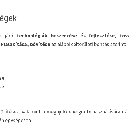
ségek
el járó
technológiák beszerzése és fejlesztése, tov
 kialakítása, bővítése
az alábbi célterületi bontás szerint:
ése
se
űsítések, valamint a megújuló energia felhasználására irá
sán egységesen