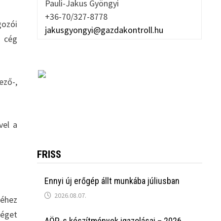
Pauli-Jakus Gyöngyi
+36-70/327-8778
gozói
jakusgyongyi@gazdakontroll.hu
i cég
ező-,
vel a
FRISS
Ennyi új erőgép állt munkába júliusban
2026.08.07.
éhez
séget
AÖP-s készítmények igazolásai – 2026