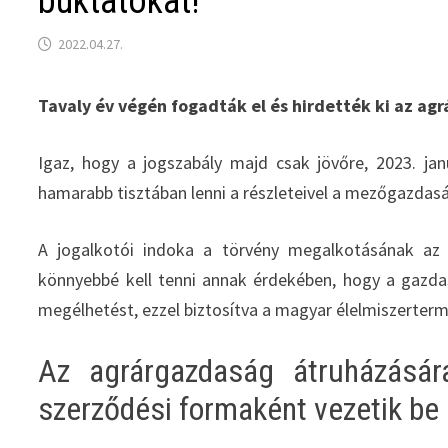
buktatókat!
2022.04.27.
Tavaly év végén fogadták el és hirdették ki az agr
Igaz, hogy a jogszabály majd csak jövőre, 2023. ja
hamarabb tisztában lenni a részleteivel a mezőgazda
A jogalkotói indoka a törvény megalkotásának a
könnyebbé kell tenni annak érdekében, hogy a gazd
megélhetést, ezzel biztosítva a magyar élelmiszert
Az agrárgazdaság átruházásár
szerződési formaként vezetik be