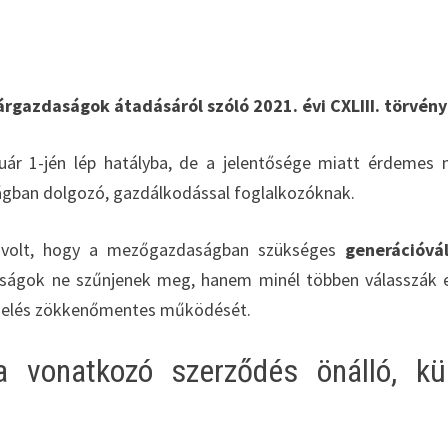
árgazdaságok átadásáról szóló 2021. évi CXLIII. törvény
nuár 1-jén lép hatályba, de a jelentősége miatt érdemes 
ságban dolgozó, gazdálkodással foglalkozóknak.
z volt, hogy a mezőgazdaságban szükséges
generációvá
aságok ne szűnjenek meg, hanem minél többen válasszák 
ermelés zökkenőmentes működését.
a vonatkozó szerződés önálló, kü