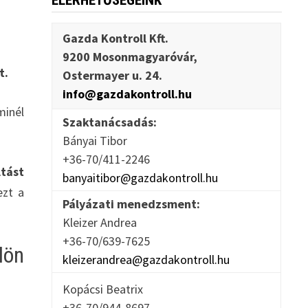
ELÉRHETŐSÉGEINK
Gazda Kontroll Kft.
9200 Mosonmagyaróvár,
t.
Ostermayer u. 24.
info@gazdakontroll.hu
minél
Szaktanácsadás:
Bányai Tibor
+36-70/411-2246
ltást
banyaitibor@gazdakontroll.hu
ezt a
Pályázati menedzsment:
Kleizer Andrea
+36-70/639-7625
lön
kleizerandrea@gazdakontroll.hu
Kopácsi Beatrix
+36-70/944-8697