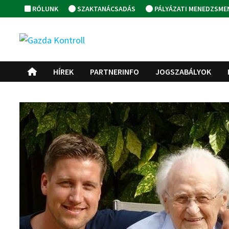
Skip
RÓLUNK
SZAKTANÁCSADÁS
PÁLYÁZATI MENEDZSME
to
content
HÍREK
PARTNERINFO
JOGSZABÁLYOK