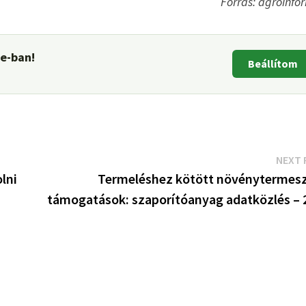
Forrás: agroinfo
le-ban!
Beállítom
NEXT 
lni
Termeléshez kötött növénytermesz
támogatások: szaporítóanyag adatközlés – 