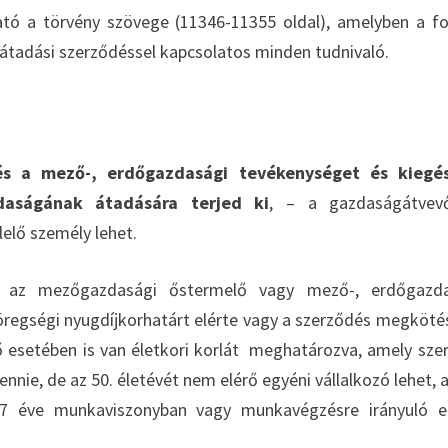
ató a törvény szövege (11346-11355 oldal), amelyben a f
átadási szerződéssel kapcsolatos minden tudnivaló.
ő
s a mező-, erdőgazdasági tevékenységet és kiegés
daságának átadására terjed ki
, – a gazdaságátvev
elő személy lehet.
y az mezőgazdasági őstermelő vagy mező-, erdőgazda
 öregségi nyugdíjkorhatárt elérte vagy a szerződés megköté
ő esetében is van életkori korlát meghatározva, amely szer
ennie, de az 50. életévét nem elérő egyéni vállalkozó lehet, a
b 7 éve munkaviszonyban vagy munkavégzésre irányuló 