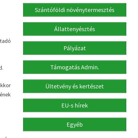
Szántóföldi növénytermesztés
Állattenyésztés
tadó
Pályázat
Támogatás Admin.
d.
akkor
Ültetvény és kertészet
sének
EU-s hírek
Egyéb