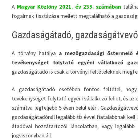
A
Magyar Közlöny 2021. év 235. számában
találh
fogalmak tisztázása mellett megtalálható a gazdaság
Gazdaságátadó, gazdaságátvev
A törvény hatálya
a mezőgazdasági őstermelő é
tevékenységet folytató egyéni vállalkozó gaz
gazdaságátadó is csak a törvényi feltételeknek megfel
A gazdaságátadó esetében fontos feltétel, hog
tevékenységet folytató egyéni vállalkozó lehet, és az
számítva legfeljebb 5 éven belül eléri. Gazdaságátvev
gazdaságátadónál legalább tíz évvel fiatalabbnak kell l
átadóval hozzátartozói láncolatban, vagy legaláb
jogviszonyban áll.