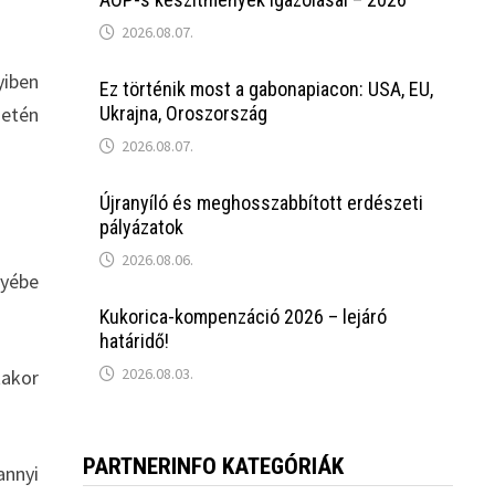
2026.08.07.
yiben
Ez történik most a gabonapiacon: USA, EU,
setén
Ukrajna, Oroszország
2026.08.07.
Újranyíló és meghosszabbított erdészeti
pályázatok
2026.08.06.
lyébe
Kukorica-kompenzáció 2026 – lejáró
határidő!
2026.08.03.
takor
PARTNERINFO KATEGÓRIÁK
annyi