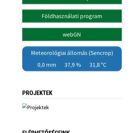
Földhasználati program
webGN
Meteorológiai állomás (Sencrop)
0,0 mm
37,9 %
31,8 °C
PROJEKTEK