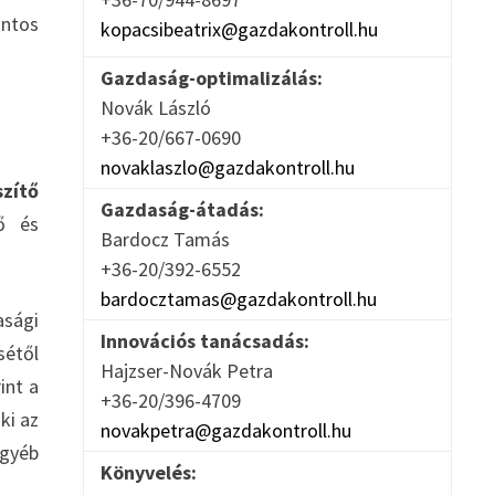
ontos
kopacsibeatrix@gazdakontroll.hu
Gazdaság-optimalizálás:
Novák László
+36-20/667-0690
novaklaszlo@gazdakontroll.hu
zítő
Gazdaság-átadás:
ő és
Bardocz Tamás
+36-20/392-6552
bardocztamas@gazdakontroll.hu
sági
Innovációs tanácsadás:
sétől
Hajzser-Novák Petra
int a
+36-20/396-4709
ki az
novakpetra@gazdakontroll.hu
egyéb
Könyvelés: