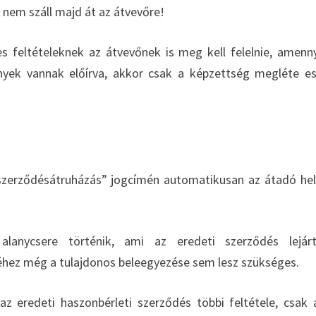
nem száll majd át az átvevőre!
 feltételeknek az átvevőnek is meg kell felelnie, amenn
nyek vannak előírva, akkor csak a képzettség megléte e
szerződésátruházás” jogcímén automatikusan az átadó he
 alanycsere történik, ami az eredeti szerződés lejár
eréhez még a tulajdonos beleegyezése sem lesz szükséges.
 eredeti haszonbérleti szerződés többi feltétele, csak 