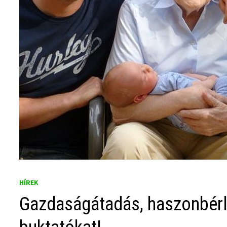
HÍREK
Gazdaságátadás, haszonbérle