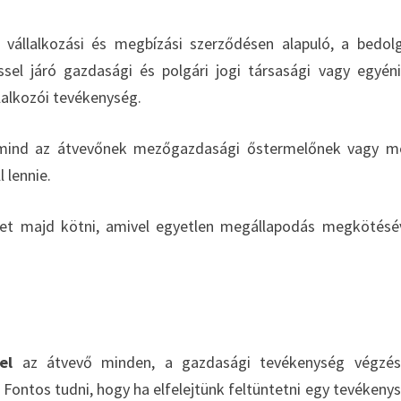
vállalkozási és megbízási szerződésen alapuló, a bedol
l járó gazdasági és polgári jogi társasági vagy egyén
lalkozói tevékenység.
mind az átvevőnek mezőgazdasági őstermelőnek vagy m
 lennie.
het majd kötni, amivel egyetlen megállapodás megkötésé
sel
az átvevő minden, a gazdasági tevékenység végzés
Fontos tudni, hogy ha elfelejtünk feltüntetni egy tevékeny