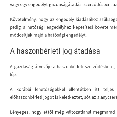
vagy egy engedélyt gazdaságátadási szerződésben, az 
Követelmény, hogy az engedély kiadásához szükséges
pedig a hatósági engedélyhez képesítési követelmé
módosítják majd a hatósági engedélyt.
A haszonbérleti jog átadása
A gazdaság átvevője a haszonbérleti szerződésben „
lép.
A korábbi lehetőségekkel ellentétben itt teljes
előhaszonbérleti jogot is keletkeztet, sőt az alanycs
Lényeges, hogy ettől még változatlanul megmarad az