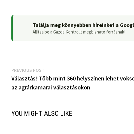
Találja meg könnyebben híreinket a Goog
Állítsa be a Gazda Kontrollt megbízható forrásnak!
Bejegyzés
Previous
PREVIOUS POST
post:
Választás! Több mint 360 helyszínen lehet vokso
navigáció
az agrárkamarai választásokon
YOU MIGHT ALSO LIKE