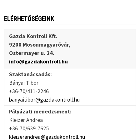
ELÉRHETŐSÉGEINK
Gazda Kontroll Kft.
9200 Mosonmagyaróvár,
Ostermayer u. 24.
info@gazdakontroll.hu
Szaktanácsadás:
Bányai Tibor
+36-70/411-2246
banyaitibor@gazdakontroll.hu
Pályázati menedzsment:
Kleizer Andrea
+36-70/639-7625
kleizerandrea@gazdakontroll.hu