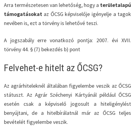
Arra természetesen van lehetőség, hogy a
területalapú
támogatásokat
az ŐCSG képviselője igényelje a tagok
nevében is, ezt a törvény is lehetővé teszi.
A jogszabály erre vonatkozó pontja: 2007. évi XVII.
törvény 44. § (7) bekezdés b) pont
Felvehet-e hitelt az ŐCSG?
Az agrárhiteleknél általában figyelembe veszik az ŐCSG
státuszt. Az Agrár Széchenyi Kártyánál például ŐCSG
esetén csak a képviselő jogosult a hiteligénylést
benyújtani, de a hitelbírálatnál már az ŐCSG teljes
bevételét figyelembe veszik.