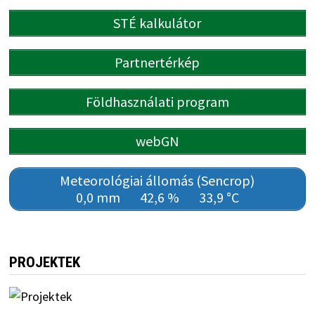
STÉ kalkulátor
Partnertérkép
Földhasználati program
webGN
Meteorológiai állomás (Sencrop)
0,0 mm
42,6 %
33,9 °C
PROJEKTEK