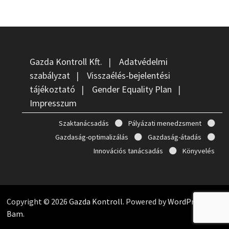
Gazda Kontroll Kft.
|
Adatvédelmi
szabályzat
|
Visszaélés-bejelentési
tájékoztató
|
Gender Equality Plan
|
Impresszum
Szaktanácsadás
Pályázati menedzsment
Gazdaság-optimalizálás
Gazdaság-átadás
Innovációs tanácsadás
Könyvelés
Copyright © 2026
Gazda Kontroll
. Powered by
WordPress
and
Bam
.