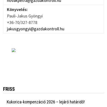
novakpetra@gazdakontroll.hu
Könyvelés:
Pauli-Jakus Gyöngyi
+36-70/327-8778
jakusgyongyi@gazdakontroll.hu
FRISS
Kukorica-kompenzáció 2026 – lejáró határidő!