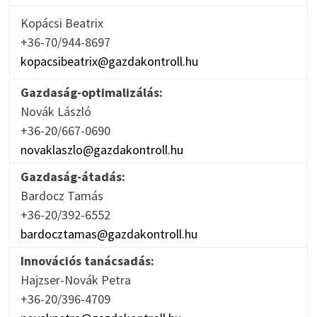
Kopácsi Beatrix
+36-70/944-8697
kopacsibeatrix@gazdakontroll.hu
Gazdaság-optimalizálás:
Novák László
+36-20/667-0690
novaklaszlo@gazdakontroll.hu
Gazdaság-átadás:
Bardocz Tamás
+36-20/392-6552
bardocztamas@gazdakontroll.hu
Innovációs tanácsadás:
Hajzser-Novák Petra
+36-20/396-4709