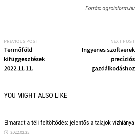
Forrás: agroinform.hu
Bejegyzés
Previous
N
PREVIOUS POST
NEXT POST
post:
p
Termőföld
Ingyenes szoftverek
navigáció
kifüggesztések
precíziós
2022.11.11.
gazdálkodáshoz
YOU MIGHT ALSO LIKE
Elmaradt a téli feltöltődés: jelentős a talajok vízhiánya
2022.02.25.