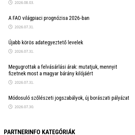
2026.08.03.
A FAO világpiaci prognózisa 2026-ban
2026.07.31.
Újabb körös adategyeztető levelek
2026.07.31.
Megugrottak a felvásárlási árak: mutatjuk, mennyit
fizetnek most a magyar bárány kilójáért
2026.07.31.
Módosuló szőlészeti jogszabályok, új borászati pályázat
2026.07.30.
PARTNERINFO KATEGÓRIÁK