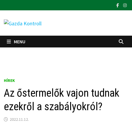
Skip
to
content
MENU
HÍREK
Az őstermelők vajon tudnak
ezekről a szabályokról?
2022.11.12.