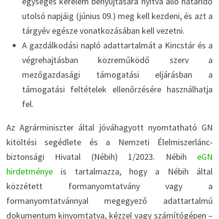
egységes kérelem benyújtására nyitva álló határidő
utolsó napjáig (június 09.) meg kell kezdeni, és azt a
tárgyév egésze vonatkozásában kell vezetni.
A gazdálkodási napló adattartalmát a Kincstár és a
végrehajtásban közreműködő szerv a
mezőgazdasági támogatási eljárásban a
támogatási feltételek ellenőrzésére használhatja
fel.
Az Agrárminiszter által jóváhagyott nyomtatható GN
kitöltési segédlete és a Nemzeti Élelmiszerlánc-
biztonsági Hivatal (Nébih) 1/2023. Nébih
eGN
hirdetménye
is tartalmazza, hogy a Nébih által
közzétett formanyomtatvány vagy a
formanyomtatvánnyal megegyező adattartalmú
dokumentum kinyomtatva, kézzel vagy számítógépen –