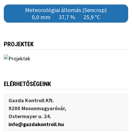
Meteorológiai állomás (Sencrop)
0,0 mm
37,7 %
25,9 °C
PROJEKTEK
ELÉRHETŐSÉGEINK
Gazda Kontroll Kft.
9200 Mosonmagyaróvár,
Ostermayer u. 24.
info@gazdakontroll.hu