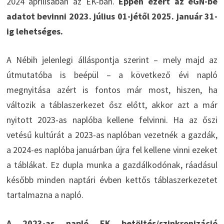
2024 áprilisában az EK-ban.
Éppen ezért az eGN-be
adatot bevinni 2023. július 01-jétől 2025. január 31-
ig lehetséges.
A Nébih jelenlegi álláspontja szerint – mely majd az
útmutatóba is beépül – a következő évi napló
megnyitása azért is fontos már most, hiszen, ha
változik a táblaszerkezet ősz előtt, akkor azt a már
nyitott 2023-as naplóba kellene felvinni. Ha az őszi
vetésű kultúrát a 2023-as naplóban vezetnék a gazdák,
a 2024-es naplóba januárban újra fel kellene vinni ezeket
a táblákat. Ez dupla munka a gazdálkodónak, ráadásul
később minden naptári évben kettős táblaszerkezetet
tartalmazna a napló.
A 2023-as napló EK betöltés/szinkronizáció