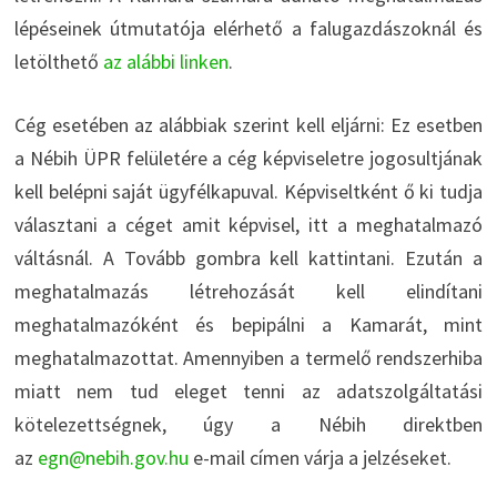
lépéseinek útmutatója elérhető a falugazdászoknál és
letölthető
az alábbi linken
.
Cég esetében az alábbiak szerint kell eljárni: Ez esetben
a Nébih ÜPR felületére a cég képviseletre jogosultjának
kell belépni saját ügyfélkapuval. Képviseltként ő ki tudja
választani a céget amit képvisel, itt a meghatalmazó
váltásnál. A Tovább gombra kell kattintani. Ezután a
meghatalmazás létrehozását kell elindítani
meghatalmazóként és bepipálni a Kamarát, mint
meghatalmazottat. Amennyiben a termelő rendszerhiba
miatt nem tud eleget tenni az adatszolgáltatási
kötelezettségnek, úgy a Nébih direktben
az
egn@nebih.gov.hu
e-mail címen várja a jelzéseket.