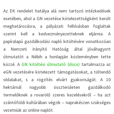
Az EK rendelet hatálya alá nem tartozó intézkedések
esetében, ahol a GN vezetése kötelezettségként került
meghatározásra, a pályázati felhívásban foglaltak
szerint kell a kedvezményezetteknek eljárnia. A
papíralapú gazdálkodási napló kitöltésére vonatkozóan
a Nemzeti Irányító Hatóság által jóváhagyott
útmutatót a Nébih a honlapján közleményben tette
közzé. A
GN kitöltési útmutató (docx)
tartalmazza az
eGN vezetésére kötelezett támogatásokat, a töltendő
oldalakat, s a rögzítés elvárt gyakoriságát. A 10
hektárnál nagyobb összterületen gazdálkodó
termelőknek a rovarölő szeres kezelésekről – ha azt
szántóföldi kultúrában végzik – naprakészen szükséges
vezetniük az online naplót.