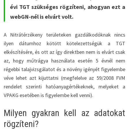
évi TGT szükséges rögzíteni, ahogyan ezt a
webGN-nél is elvárt volt.
A Nitrátérzékeny területeken gazdálkodóknak nincs
ilyen dátumhoz kötött kötelezettségük a TGT
elkészítésére, és ott az így direktben nem is elvárt csak
az, hogy műtrágya használata esetén 5 évnél nem
régebbi talajvizsgálatot és a növény igényét figyelembe
véve lehet azt kijuttatni (megfelelve az 59/2008 FVM
rendelet szerinti hatóanyagértékeknek, melyeket a
VPAKG esetében is figyelembe kell venni).
Milyen gyakran kell az adatokat
rögzíteni?