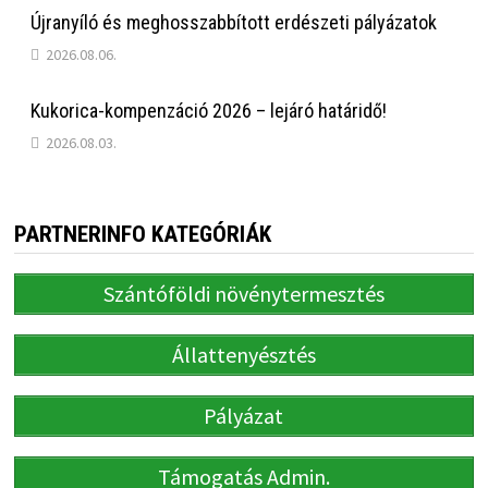
Újranyíló és meghosszabbított erdészeti pályázatok
2026.08.06.
Kukorica-kompenzáció 2026 – lejáró határidő!
2026.08.03.
PARTNERINFO KATEGÓRIÁK
Szántóföldi növénytermesztés
Állattenyésztés
Pályázat
Támogatás Admin.