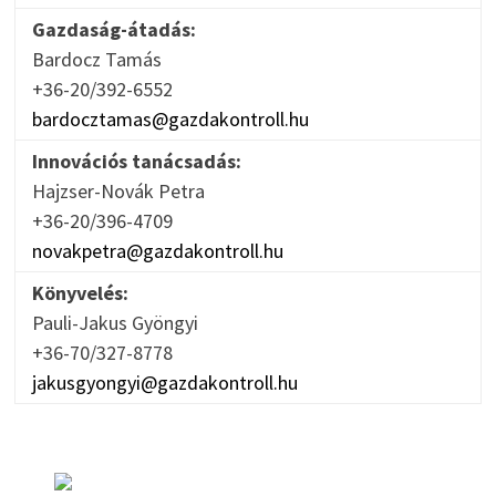
Gazdaság-átadás:
Bardocz Tamás
+36-20/392-6552
bardocztamas@gazdakontroll.hu
Innovációs tanácsadás:
Hajzser-Novák Petra
+36-20/396-4709
novakpetra@gazdakontroll.hu
Könyvelés:
Pauli-Jakus Gyöngyi
+36-70/327-8778
jakusgyongyi@gazdakontroll.hu