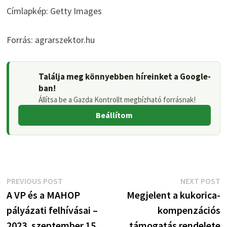
Címlapkép: Getty Images
Forrás: agrarszektor.hu
Találja meg könnyebben híreinket a Google-
ban!
Állítsa be a Gazda Kontrollt megbízható forrásnak!
Beállítom
Bejegyzés
Previous
N
PREVIOUS POST
NEXT POST
post:
p
A VP és a MAHOP
Megjelent a kukorica-
navigáció
pályázati felhívásai –
kompenzációs
2023. szeptember 15.
támogatás rendelete