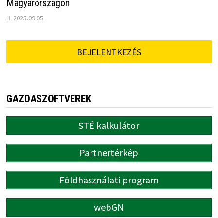
Magyarországon
2025.09.05.
BEJELENTKEZÉS
GAZDASZOFTVEREK
STÉ kalkulátor
Partnertérkép
Földhasználati program
webGN