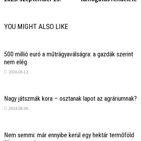
YOU MIGHT ALSO LIKE
500 millió euró a műtrágyaválságra: a gazdák szerint
nem elég
2026.06.12.
Nagy játszmák kora – osztanak lapot az agráriumnak?
2024.08.06.
Nem semmi: már ennyibe kerül egy hektár termőföld