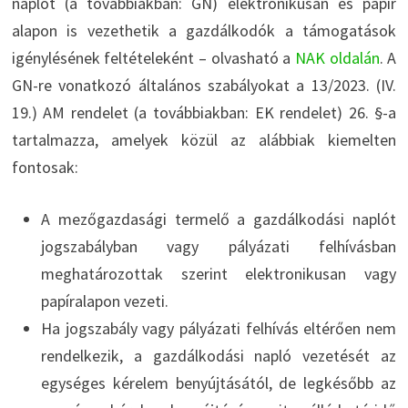
naplót (a továbbiakban: GN) elektronikusan és papír
alapon is vezethetik a gazdálkodók a támogatások
igénylésének feltételeként – olvasható a
NAK oldalán
. A
GN-re vonatkozó általános szabályokat a 13/2023. (IV.
19.) AM rendelet (a továbbiakban: EK rendelet) 26. §-a
tartalmazza, amelyek közül az alábbiak kiemelten
fontosak:
A mezőgazdasági termelő a gazdálkodási naplót
jogszabályban vagy pályázati felhívásban
meghatározottak szerint elektronikusan vagy
papíralapon vezeti.
Ha jogszabály vagy pályázati felhívás eltérően nem
rendelkezik, a gazdálkodási napló vezetését az
egységes kérelem benyújtásától, de legkésőbb az