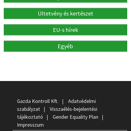
Ültetvény és kertészet
EU-s hírek
Egyéb
Gazda Kontroll Kft.
|
Adatvédelmi
szabályzat
|
Visszaélés-bejelentési
tájékoztató
|
Gender Equality Plan
|
Impresszum