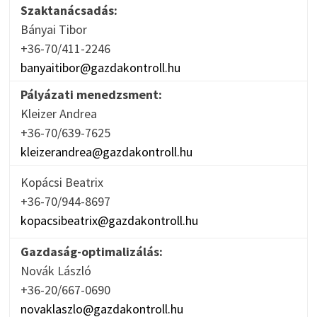
Szaktanácsadás:
Bányai Tibor
+36-70/411-2246
banyaitibor@gazdakontroll.hu
Pályázati menedzsment:
Kleizer Andrea
+36-70/639-7625
kleizerandrea@gazdakontroll.hu
Kopácsi Beatrix
+36-70/944-8697
kopacsibeatrix@gazdakontroll.hu
Gazdaság-optimalizálás:
Novák László
+36-20/667-0690
novaklaszlo@gazdakontroll.hu