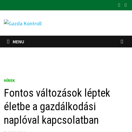
Skip
to
content
MENU
HÍREK
Fontos változások léptek
életbe a gazdálkodási
naplóval kapcsolatban