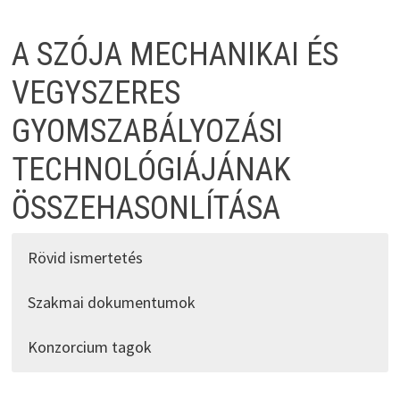
Skip
to
A SZÓJA MECHANIKAI ÉS
content
VEGYSZERES
GYOMSZABÁLYOZÁSI
TECHNOLÓGIÁJÁNAK
ÖSSZEHASONLÍTÁSA
Rövid ismertetés
Szakmai dokumentumok
Konzorcium tagok
Nemzeti Agrárkutatási és Innovációs Központ