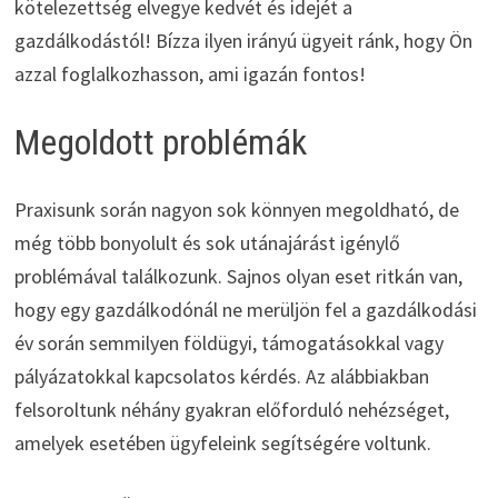
kötelezettség elvegye kedvét és idejét a
gazdálkodástól! Bízza ilyen irányú ügyeit ránk, hogy Ön
azzal foglalkozhasson, ami igazán fontos!
Megoldott problémák
Praxisunk során nagyon sok könnyen megoldható, de
még több bonyolult és sok utánajárást igénylő
problémával találkozunk. Sajnos olyan eset ritkán van,
hogy egy gazdálkodónál ne merüljön fel a gazdálkodási
év során semmilyen földügyi, támogatásokkal vagy
pályázatokkal kapcsolatos kérdés. Az alábbiakban
felsoroltunk néhány gyakran előforduló nehézséget,
amelyek esetében ügyfeleink segítségére voltunk.