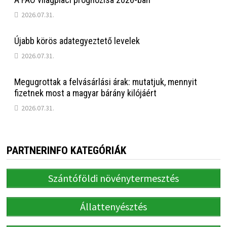
2026.07.31.
Újabb körös adategyeztető levelek
2026.07.31.
Megugrottak a felvásárlási árak: mutatjuk, mennyit
fizetnek most a magyar bárány kilójáért
2026.07.31.
PARTNERINFO KATEGÓRIÁK
Szántóföldi növénytermesztés
Állattenyésztés