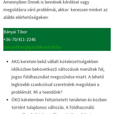
Amennyiben Önnek is lennének kérdései vagy
megoldásra váró problémái, akkor keressen minket az
alábbi elérhetőségeken:
Bányai Tibor
+36-70/411-2246
banyaitibor@gazdakontroll.hu
AKG keretein belül vállalt kötelezettségekben
időközben bekövetkező változások merültek fel,
jogos földhasználat megszűnése miatt. A lehető
legkisebb szankcióval szeretnénk megoldani a
problémát. Mi a teendőnk?
ÖKO kérelemben feltüntetett területen év közben
történt tulajdonos változás. A földhasználó