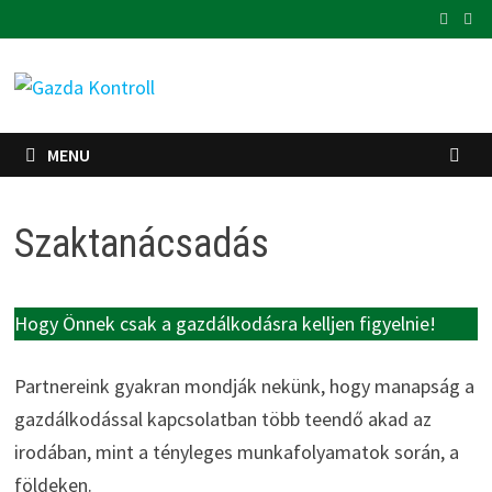
Skip
to
content
MENU
Szaktanácsadás
Hogy Önnek csak a gazdálkodásra kelljen figyelnie!
Partnereink gyakran mondják nekünk, hogy manapság a
gazdálkodással kapcsolatban több teendő akad az
irodában, mint a tényleges munkafolyamatok során, a
földeken.