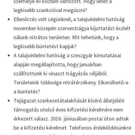
személye év közben változott. Hogy lehet a
legkisebb szankcióval megúszni?
Ellenőrzés volt cégünknél, a talajvédelmi hatóság
november közepén szervestrágya kijuttatást észlelt
nálunk nitrátos területen. Mit tehetünk, hogy a
legkisebb büntetést kapjuk?
A talajvédelmi hatóság a szeszgyár kimutatásai
alapján megállapította, hogy januárban
szállítottunk ki vinaszt trágyázás céljából.
Területeink többsége nitrátérzékeny. Elkerülhető-e
a büntetés?
Tejágazat szerkezetátalakítását kísérő állatjóléti
támogatás utolsó éves kifizetési kérelmére nem
érkezett válasz. 2016. júniusában postai úton adtuk
be a kifizetési kérelmet. Telefonos érdeklődésünkre