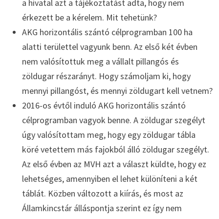
a hivatal azt a tájékoztatást adta, hogy nem
érkezett be a kérelem. Mit tehetünk?
AKG horizontális szántó célprogramban 100 ha
alatti területtel vagyunk benn. Az első két évben
nem valósítottuk meg a vállalt pillangós és
zöldugar részarányt. Hogy számoljam ki, hogy
mennyi pillangóst, és mennyi zöldugart kell vetnem?
2016-os évtől induló AKG horizontális szántó
célprogramban vagyok benne. A zöldugar szegélyt
úgy valósítottam meg, hogy egy zöldugar tábla
köré vetettem más fajokból álló zöldugar szegélyt.
Az első évben az MVH azt a választ küldte, hogy ez
lehetséges, amennyiben el lehet különíteni a két
táblát. Közben változott a kiírás, és most az
Államkincstár álláspontja szerint ez így nem