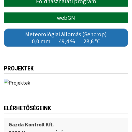
Földhasználati program
webGN
Meteorológiai állomás (Sencrop)
0,0 mm
49,4 %
28,6 °C
PROJEKTEK
ELÉRHETŐSÉGEINK
Gazda Kontroll Kft.