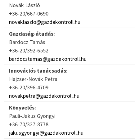
Novák László
+36-20/667-0690
novaklaszlo@gazdakontroll.hu
Gazdaság-átadás:
Bardocz Tamás
+36-20/392-6552
bardocztamas@gazdakontroll.hu
Innovációs tanácsadás:
Hajzser-Novák Petra
+36-20/396-4709
novakpetra@gazdakontroll.hu
Könyvelés:
Pauli-Jakus Gyöngyi
+36-70/327-8778
jakusgyongyi@gazdakontroll.hu