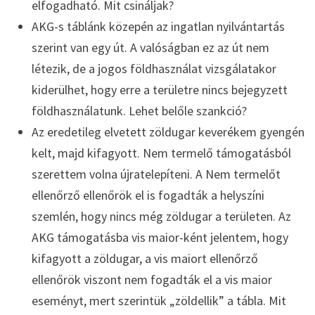
elfogadható. Mit csináljak?
AKG-s táblánk közepén az ingatlan nyilvántartás
szerint van egy út. A valóságban ez az út nem
létezik, de a jogos földhasználat vizsgálatakor
kiderülhet, hogy erre a területre nincs bejegyzett
földhasználatunk. Lehet belőle szankció?
Az eredetileg elvetett zöldugar keverékem gyengén
kelt, majd kifagyott. Nem termelő támogatásból
szerettem volna újratelepíteni. A Nem termelőt
ellenőrző ellenőrök el is fogadták a helyszíni
szemlén, hogy nincs még zöldugar a területen. Az
AKG támogatásba vis maior-ként jelentem, hogy
kifagyott a zöldugar, a vis maiort ellenőrző
ellenőrök viszont nem fogadták el a vis maior
eseményt, mert szerintük „zöldellik” a tábla. Mit