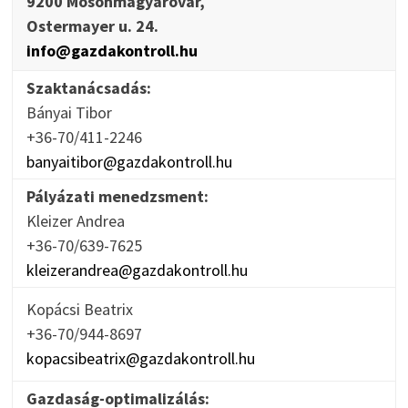
9200 Mosonmagyaróvár,
Ostermayer u. 24.
info@gazdakontroll.hu
Szaktanácsadás:
Bányai Tibor
+36-70/411-2246
banyaitibor@gazdakontroll.hu
Pályázati menedzsment:
Kleizer Andrea
+36-70/639-7625
kleizerandrea@gazdakontroll.hu
Kopácsi Beatrix
+36-70/944-8697
kopacsibeatrix@gazdakontroll.hu
Gazdaság-optimalizálás: