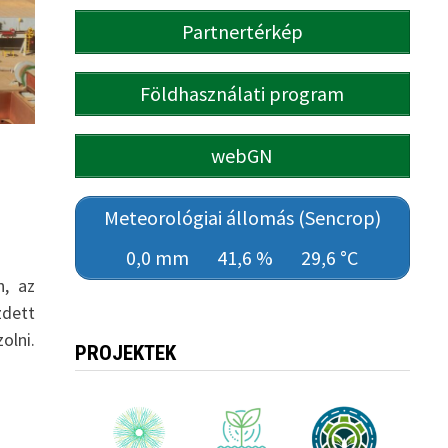
Partnertérkép
Földhasználati program
webGN
Meteorológiai állomás (Sencrop)
0,0 mm
41,6 %
29,6 °C
n, az
zdett
olni.
PROJEKTEK