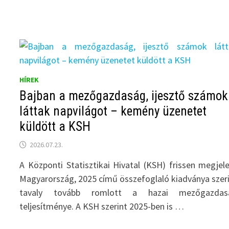
HÍREK
Bajban a mezőgazdaság, ijesztő számok
láttak napvilágot – kemény üzenetet
küldött a KSH
2026.07.23.
A Központi Statisztikai Hivatal (KSH) frissen megjel
Magyarország, 2025 című összefoglaló kiadványa szer
tavaly tovább romlott a hazai mezőgazdas
teljesítménye. A KSH szerint 2025-ben is …