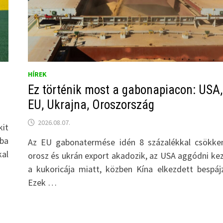
HÍREK
Ez történik most a gabonapiacon: USA,
EU, Ukrajna, Oroszország
2026.08.07.
kit
mba
Az EU gabonatermése idén 8 százalékkal csökke
al
orosz és ukrán export akadozik, az USA aggódni ke
a kukoricája miatt, közben Kína elkezdett bespájz
Ezek …