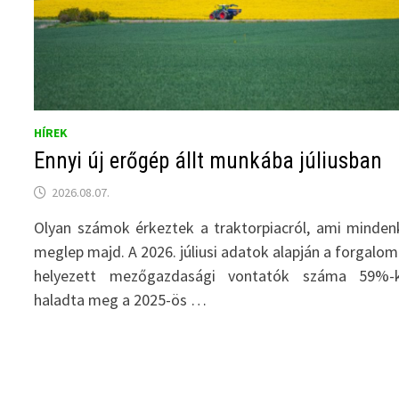
HÍREK
Ennyi új erőgép állt munkába júliusban
2026.08.07.
Olyan számok érkeztek a traktorpiacról, ami minden
meglep majd. A 2026. júliusi adatok alapján a forgalo
helyezett mezőgazdasági vontatók száma 59%-k
haladta meg a 2025-ös …