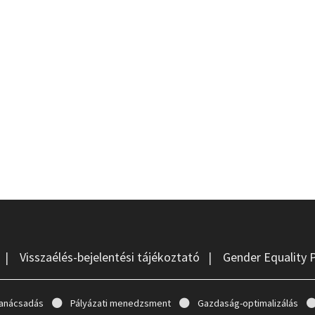
|
Visszaélés-bejelentési tájékoztató
|
Gender Equality 
anácsadás
Pályázati menedzsment
Gazdaság-optimalizálás