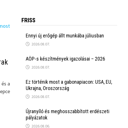
FRISS
Ennyi új erőgép állt munkába júliusban
2026.08.07.
AÖP-s készítmények igazolásai – 2026
rak
2026.08.07.
Ez történik most a gabonapiacon: USA, EU,
 és a
Ukrajna, Oroszország
repce
2026.08.07.
Újranyíló és meghosszabbított erdészeti
pályázatok
2026.08.06.