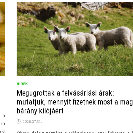
HÍREK
Megugrottak a felvásárlási árak:
mutatjuk, mennyit fizetnek most a mag
bárány kilójáért
e a
2026.07.31.
ára
hez