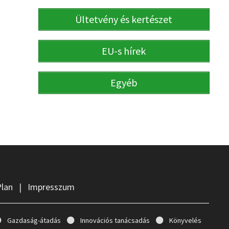
Ültetvény és kertészet
EU-s hírek
Egyéb
Plan
|
Impresszum
Gazdaság-átadás
Innovációs tanácsadás
Könyvelés