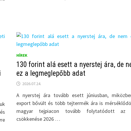
HÍREK
130 forint alá esett a nyerstej ára, de 
i
ez a legmeglepőbb adat
2026.07.24.
A nyerstej ára tovább esett júniusban, miközb
export bővült és több tejtermék ára is mérséklődö
juk
magyar tejpiacon tovább folytatódott az 
 és
csökkenése 2026 …
vre