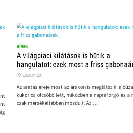
HÍREK
A világpiaci kilátások is hűtik a
hangulatot: ezek most a friss gabonaá
2026.07.23.
Az aratás ereje most az árakon is meglátszik: a búza
kukorica olcsóbb lett, miközben a napraforgó és a 
ent
csak mérsékeltebben mozdult. Az …
int
ág