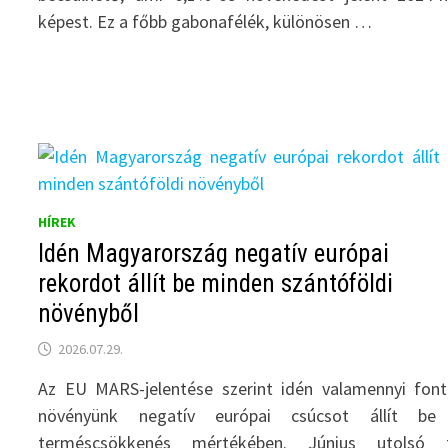
képest. Ez a főbb gabonafélék, különösen …
HÍREK
Idén Magyarország negatív európai
rekordot állít be minden szántóföldi
növényből
2026.07.29.
Az EU MARS-jelentése szerint idén valamennyi fon
növényünk negatív európai csúcsot állít be
terméscsökkenés mértékében. Június utolsó t