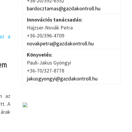
+36-20/392-6552
bardocztamas@gazdakontroll.hu
Innovációs tanácsadás:
Hajzser-Novák Petra
+36-20/396-4709
novakpetra@gazdakontroll.hu
Könyvelés:
Pauli-Jakus Gyöngyi
nem
+36-70/327-8778
jakusgyongyi@gazdakontroll.hu
en az
tt. A
árak