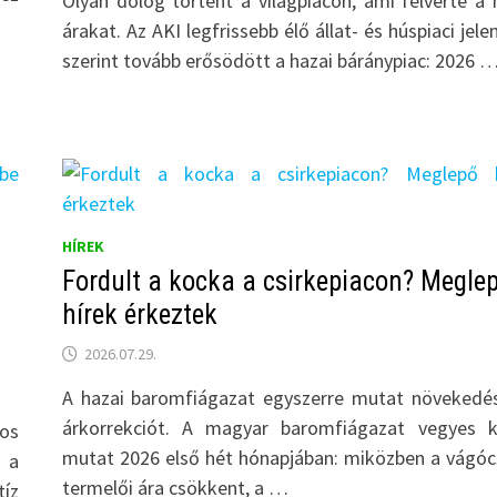
Olyan dolog történt a világpiacon, ami felverte a 
árakat. Az AKI legfrissebb élő állat- és húspiaci jele
szerint tovább erősödött a hazai báránypiac: 2026 
HÍREK
Fordult a kocka a csirkepiacon? Megle
hírek érkeztek
2026.07.29.
A hazai baromfiágazat egyszerre mutat növekedé
árkorrekciót. A magyar baromfiágazat vegyes k
tos
mutat 2026 első hét hónapjában: miközben a vágóc
 a
termelői ára csökkent, a …
íz