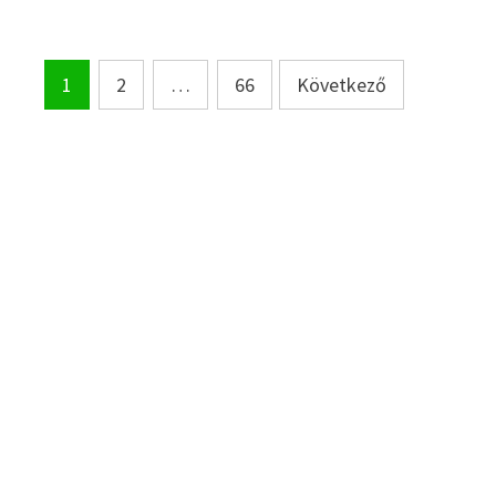
Bejegyzések
1
2
…
66
Következő
lapozása