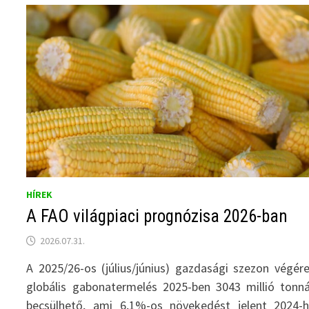
HÍREK
A FAO világpiaci prognózisa 2026-ban
2026.07.31.
A 2025/26-os (július/június) gazdasági szezon végér
globális gabonatermelés 2025-ben 3043 millió tonn
becsülhető, ami 6,1%-os növekedést jelent 2024-