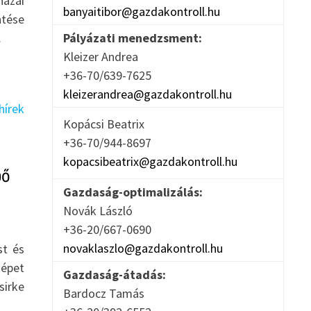
hazai
banyaitibor@gazdakontroll.hu
ntése
Pályázati menedzsment:
…
Kleizer Andrea
+36-70/639-7625
kleizerandrea@gazdakontroll.hu
Kopácsi Beatrix
+36-70/944-8697
kopacsibeatrix@gazdakontroll.hu
pő
Gazdaság-optimalizálás:
Novák László
+36-20/667-0690
novaklaszlo@gazdakontroll.hu
st és
épet
Gazdaság-átadás:
sirke
Bardocz Tamás