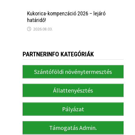
Kukorica-kompenzáció 2026 – lejáró
határidő!
2026.08.03.
PARTNERINFO KATEGÓRIÁK
Szántóföldi növénytermesztés
Állattenyésztés
Pályázat
Támogatás Admin.