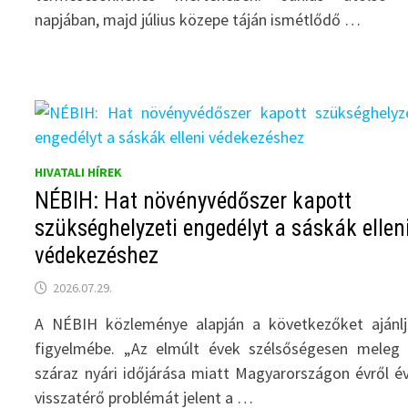
napjában, majd július közepe táján ismétlődő …
HIVATALI HÍREK
NÉBIH: Hat növényvédőszer kapott
szükséghelyzeti engedélyt a sáskák ellen
védekezéshez
2026.07.29.
A NÉBIH közleménye alapján a következőket ajánl
figyelmébe. „Az elmúlt évek szélsőségesen meleg
száraz nyári időjárása miatt Magyarországon évről é
visszatérő problémát jelent a …