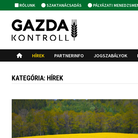
Skip
RÓLUNK
SZAKTANÁCSADÁS
PÁLYÁZATI MENEDZSME
to
content
HÍREK
PARTNERINFO
JOGSZABÁLYOK
KATEGÓRIA:
HÍREK