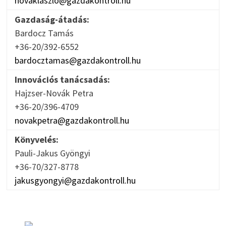
novaklaszlo@gazdakontroll.hu
Gazdaság-átadás:
Bardocz Tamás
+36-20/392-6552
bardocztamas@gazdakontroll.hu
Innovációs tanácsadás:
Hajzser-Novák Petra
+36-20/396-4709
novakpetra@gazdakontroll.hu
Könyvelés:
Pauli-Jakus Gyöngyi
+36-70/327-8778
jakusgyongyi@gazdakontroll.hu