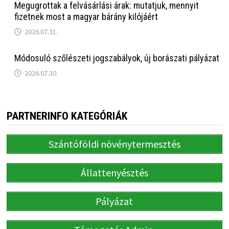
Megugrottak a felvásárlási árak: mutatjuk, mennyit
fizetnek most a magyar bárány kilójáért
2026.07.31.
Módosuló szőlészeti jogszabályok, új borászati pályázat
2026.07.30.
PARTNERINFO KATEGÓRIÁK
Szántóföldi növénytermesztés
Állattenyésztés
Pályázat