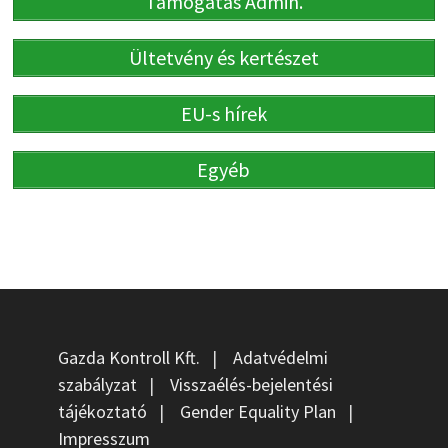
Támogatás Admin.
Ültetvény és kertészet
EU-s hírek
Egyéb
Gazda Kontroll Kft.
|
Adatvédelmi
szabályzat
|
Visszaélés-bejelentési
tájékoztató
|
Gender Equality Plan
|
Impresszum