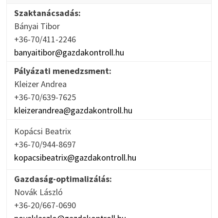
Szaktanácsadás:
Bányai Tibor
+36-70/411-2246
banyaitibor@gazdakontroll.hu
Pályázati menedzsment:
Kleizer Andrea
+36-70/639-7625
kleizerandrea@gazdakontroll.hu
Kopácsi Beatrix
+36-70/944-8697
kopacsibeatrix@gazdakontroll.hu
Gazdaság-optimalizálás:
Novák László
+36-20/667-0690