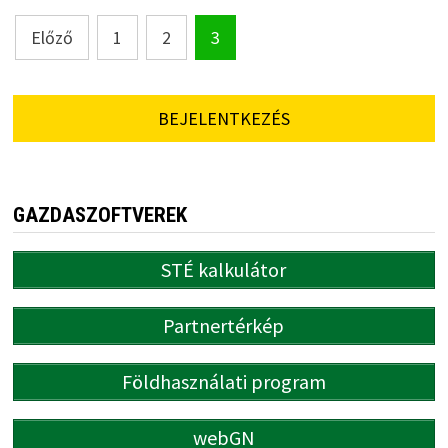
Bejegyzések
Előző
1
2
3
lapozása
BEJELENTKEZÉS
GAZDASZOFTVEREK
STÉ kalkulátor
Partnertérkép
Földhasználati program
webGN