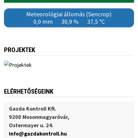
Meteorológiai állomás (Sencrop)
0,0 mm
30,9 %
37,5 °C
PROJEKTEK
ELÉRHETŐSÉGEINK
Gazda Kontroll Kft.
9200 Mosonmagyaróvár,
Ostermayer u. 24.
info@gazdakontroll.hu