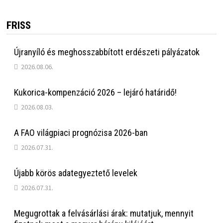
FRISS
Újranyíló és meghosszabbított erdészeti pályázatok
2026.08.06.
Kukorica-kompenzáció 2026 – lejáró határidő!
2026.08.03.
A FAO világpiaci prognózisa 2026-ban
2026.07.31.
Újabb körös adategyeztető levelek
2026.07.31.
Megugrottak a felvásárlási árak: mutatjuk, mennyit