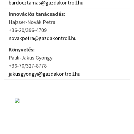
bardocztamas@gazdakontroll.hu
Innovációs tanácsadás:
Hajzser-Novák Petra
+36-20/396-4709
novakpetra@gazdakontroll.hu
Könyvelés:
Pauli-Jakus Gyöngyi
+36-70/327-8778
jakusgyongyi@gazdakontroll.hu