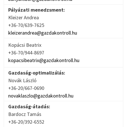
Pályázati menedzsment:
Kleizer Andrea
+36-70/639-7625
kleizerandrea@gazdakontroll.hu
Kopácsi Beatrix
+36-70/944-8697
kopacsibeatrix@gazdakontroll.hu
Gazdaság-optimalizálás:
Novák László
+36-20/667-0690
novaklaszlo@gazdakontroll.hu
Gazdaság-átadás:
Bardocz Tamás
+36-20/392-6552