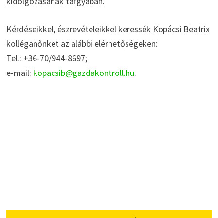
kidolgozásának tárgyában.
Kérdéseikkel, észrevételeikkel keressék Kopácsi Beatrix
kolléganőnket az alábbi elérhetőségeken:
Tel.: +36-70/944-8697;
e-mail:
kopacsib@gazdakontroll.hu
.