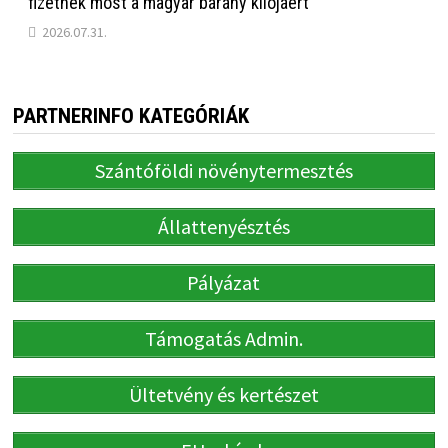
fizetnek most a magyar bárány kilójáért
2026.07.31.
PARTNERINFO KATEGÓRIÁK
Szántóföldi növénytermesztés
Állattenyésztés
Pályázat
Támogatás Admin.
Ültetvény és kertészet