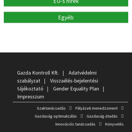
EU-s hírek
Egyéb
Gazda Kontroll Kft.
|
Adatvédelmi
szabályzat
|
Visszaélés-bejelentési
tájékoztató
|
Gender Equality Plan
|
Impresszum
Szaktanácsadás
Pályázati menedzsment
Gazdaság-optimalizálás
Gazdaság-átadás
Innovációs tanácsadás
Könyvelés