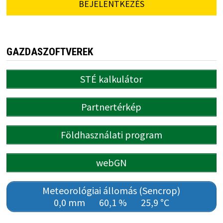
BEJELENTKEZÉS
GAZDASZOFTVEREK
STÉ kalkulátor
Partnertérkép
Földhasználati program
webGN
Meteorológiai állomás (Sencrop)
0,0 mm
60,1 %
25,9 °C