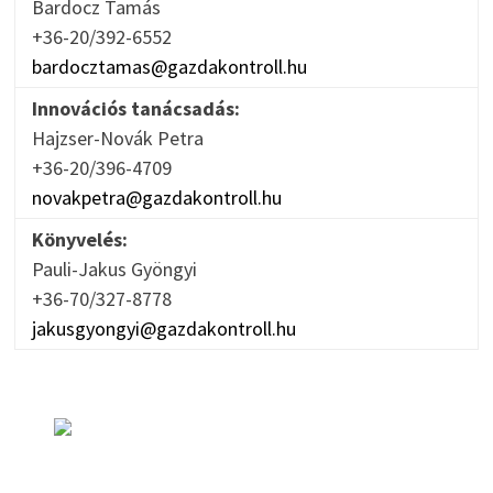
Bardocz Tamás
+36-20/392-6552
bardocztamas@gazdakontroll.hu
Innovációs tanácsadás:
Hajzser-Novák Petra
+36-20/396-4709
novakpetra@gazdakontroll.hu
Könyvelés:
Pauli-Jakus Gyöngyi
+36-70/327-8778
jakusgyongyi@gazdakontroll.hu