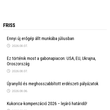
FRISS
Ennyi új erőgép állt munkába júliusban
2026.08.07.
Ez történik most a gabonapiacon: USA, EU, Ukrajna,
Oroszország
2026.08.07.
Újranyíló és meghosszabbított erdészeti pályázatok
2026.08.06.
Kukorica-kompenzáció 2026 – lejáró határidő!