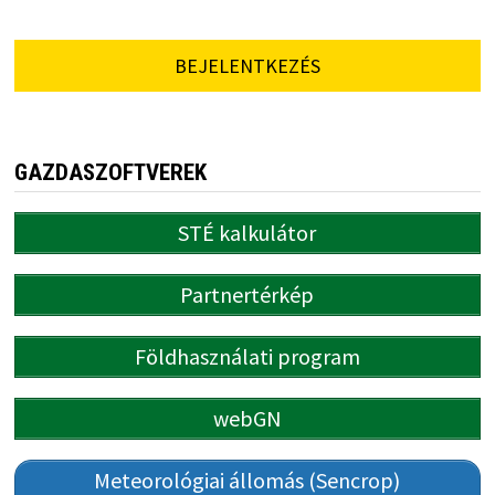
BEJELENTKEZÉS
GAZDASZOFTVEREK
STÉ kalkulátor
Partnertérkép
Földhasználati program
webGN
Meteorológiai állomás (Sencrop)