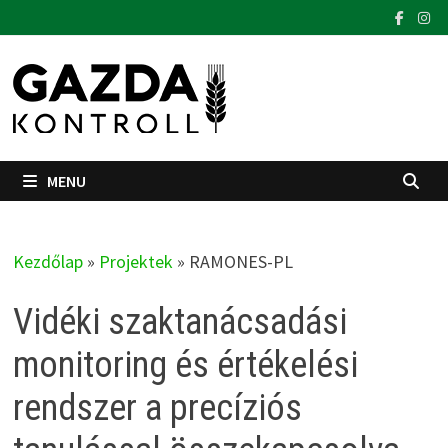
Skip
to
content
MENU
Kezdőlap
»
Projektek
»
RAMONES-PL
Vidéki szaktanácsadási
monitoring és értékelési
rendszer a precíziós