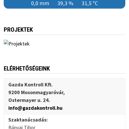
0,0 mm
39,3 %
31,5 °C
PROJEKTEK
ELÉRHETŐSÉGEINK
Gazda Kontroll Kft.
9200 Mosonmagyaróvár,
Ostermayer u. 24.
info@gazdakontroll.hu
Szaktanácsadás:
Bányai Tibor