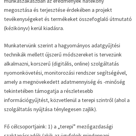
munkaszakaszban az eredmények hatékony
megosztása és terjesztése érdekében a projekt
tevékenységeket és termékeket összefoglaló útmutató
(kézikönyv) kerül kiadásra.
Munkatervünk szerint a hagyományos adatgyűjtési
technikák mellett újszerű módszereket is tervezünk
alkalmazni, korszerű (digitális, online) szolgáltatás
nyomonkövetési, monitorozási rendszer segítségével,
amely a megnövekedett adatmennyiség és -minőség
tekintetében támogatja a részletesebb
információgyűjtést, közvetlenül a terepi szintről (ahol a
szolgáltatás nyújtása ténylegesen zajlik).
Fő célcsoportjaink: 1) a „terepi” mezőgazdasági
szaktanácsadók (akik az ügyfeleik mindennapi