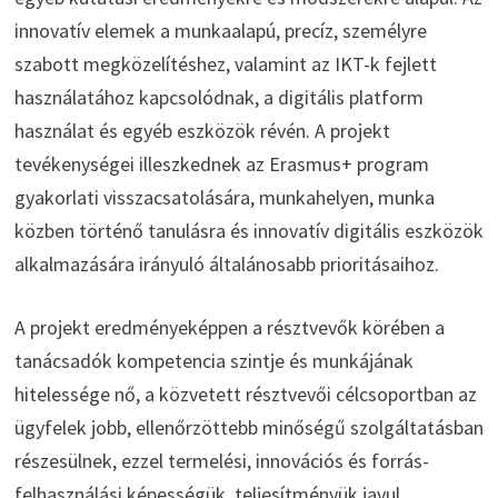
innovatív elemek a munkaalapú, precíz, személyre
szabott megközelítéshez, valamint az IKT-k fejlett
használatához kapcsolódnak, a digitális platform
használat és egyéb eszközök révén. A projekt
tevékenységei illeszkednek az Erasmus+ program
gyakorlati visszacsatolására, munkahelyen, munka
közben történő tanulásra és innovatív digitális eszközök
alkalmazására irányuló általánosabb prioritásaihoz.
A projekt eredményeképpen a résztvevők körében a
tanácsadók kompetencia szintje és munkájának
hitelessége nő, a közvetett résztvevői célcsoportban az
ügyfelek jobb, ellenőrzöttebb minőségű szolgáltatásban
részesülnek, ezzel termelési, innovációs és forrás-
felhasználási képességük, teljesítményük javul.