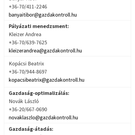
+36-70/411-2246
banyaitibor@gazdakontroll.hu
Pályázati menedzsment:
Kleizer Andrea
+36-70/639-7625
kleizerandrea@gazdakontroll.hu
Kopácsi Beatrix
+36-70/944-8697
kopacsibeatrix@gazdakontroll.hu
Gazdaság-optimalizálás:
Novák László
+36-20/667-0690
novaklaszlo@gazdakontroll.hu
Gazdaság-átadás: