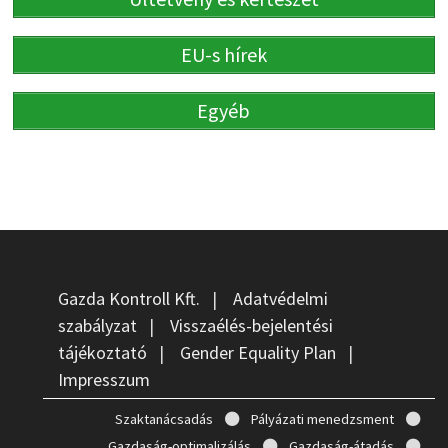
EU-s hírek
Egyéb
Gazda Kontroll Kft.
|
Adatvédelmi
szabályzat
|
Visszaélés-bejelentési
tájékoztató
|
Gender Equality Plan
|
Impresszum
Szaktanácsadás
Pályázati menedzsment
Gazdaság-optimalizálás
Gazdaság-átadás