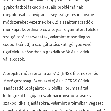
gyakorlatból fakadó aktuális problémáinak
megoldásához nyújtanak segítséget és innovatív
módszereket vezetnek be), 2) a szaktanácsadók
munkáját koordináló és a teljes folyamatért felelős
szolgáltató szervezetek, valamint másodlagos
csoportként 3) a szolgáltatásokat igénybe vevő
ügyfelek, elsősorban a gazdálkodók és a vidéki
vállalkozók.
A projekt módszertana az FAO (ENSZ Élelmezési és
Mezőgazdasági Szervezete) és a GFRAS (Vidéki
Tanácsadó Szolgálatok Globális Fóruma) által
kidolgozott legújabb szakmai iránymutatásokra,
szakpolitikai ajánlásokra, valamint a témában végzett
egyéb kutatási eredményekre és módszerekre alapul. Az