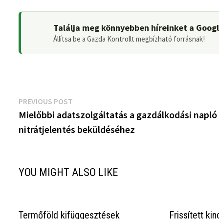
Találja meg könnyebben híreinket a Goog
Állítsa be a Gazda Kontrollt megbízható forrásnak!
Bejegyzés
Previous
PREVIOUS POST
post:
Mielőbbi adatszolgáltatás a gazdálkodási napló
navigáció
nitrátjelentés beküldéséhez
YOU MIGHT ALSO LIKE
Termőföld kifüggesztések
Frissített ki