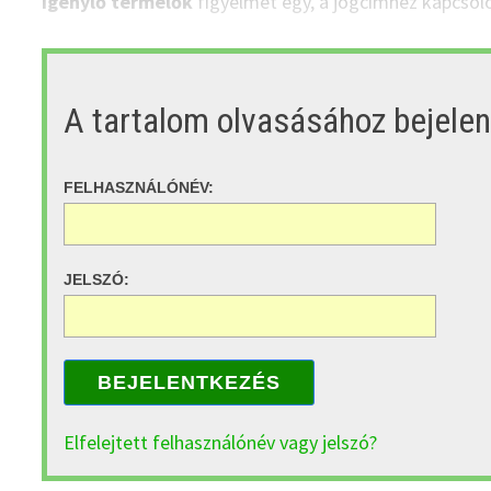
igénylő termelők
figyelmét egy, a jogcímhez kapcsoló
A tartalom olvasásához bejele
FELHASZNÁLÓNÉV:
JELSZÓ:
BEJELENTKEZÉS
Elfelejtett felhasználónév vagy jelszó?