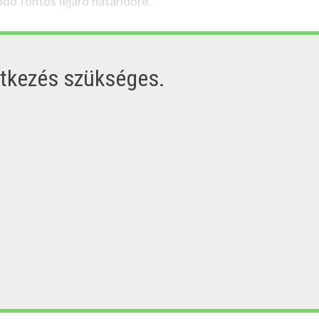
dó fontos lejáró határidőre.
ntkezés szükséges.