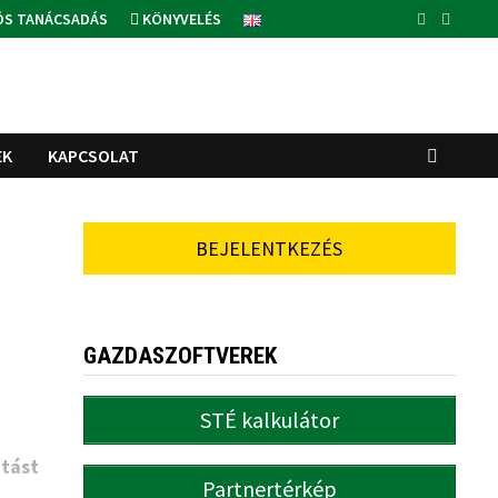
ÓS TANÁCSADÁS
KÖNYVELÉS
EK
KAPCSOLAT
BEJELENTKEZÉS
GAZDASZOFTVEREK
STÉ kalkulátor
tást
Partnertérkép