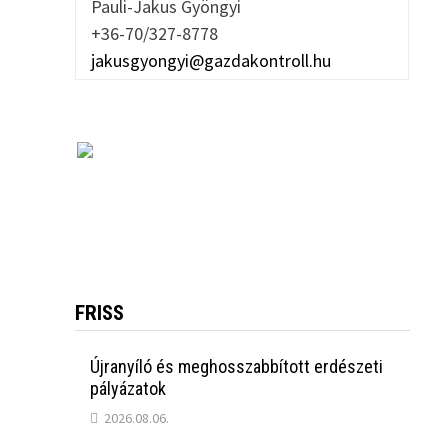
Pauli-Jakus Gyöngyi
+36-70/327-8778
jakusgyongyi@gazdakontroll.hu
FRISS
Újranyíló és meghosszabbított erdészeti
pályázatok
2026.08.06.