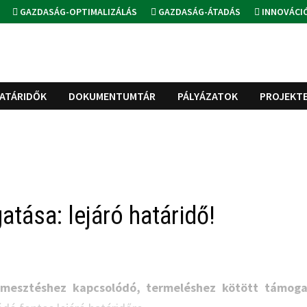
GAZDASÁG-OPTIMALIZÁLÁS
GAZDASÁG-ÁTADÁS
INNOVÁCI
ATÁRIDŐK
DOKUMENTUMTÁR
PÁLYÁZATOK
PROJEKT
tása: lejáró határidő!
rmesztéshez kapcsolódó, termeléshez kötött támoga