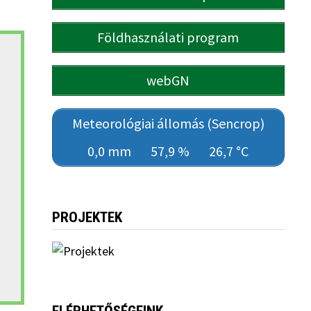
Földhasználati program
webGN
Meteorológiai állomás (Sencrop)
0,0 mm
57,9 %
26,7 °C
PROJEKTEK