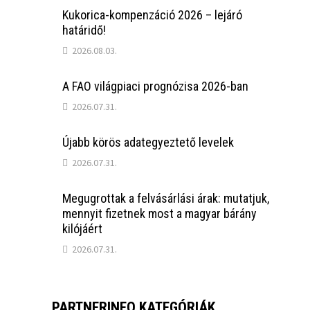
Kukorica-kompenzáció 2026 – lejáró
határidő!
2026.08.03.
A FAO világpiaci prognózisa 2026-ban
2026.07.31.
Újabb körös adategyeztető levelek
2026.07.31.
Megugrottak a felvásárlási árak: mutatjuk,
mennyit fizetnek most a magyar bárány
kilójáért
2026.07.31.
PARTNERINFO KATEGÓRIÁK