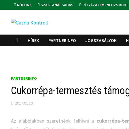
Skip
RÓLUNK
SZAKTANÁCSADÁS
PÁLYÁZATI MENEDZSMENT
to
content
HÍREK
PARTNERINFO
JOGSZABÁLYOK
H
PARTNERINFO
Cukorrépa-termesztés támoga
2017.01.19.
Az alábbiakban szeretnénk felhívni a
cukorrépa-te