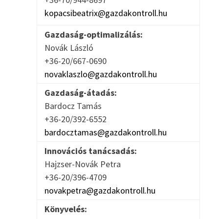
k
kopacsibeatrix@gazdakontroll.hu
Gazdaság-optimalizálás:
Novák László
+36-20/667-0690
novaklaszlo@gazdakontroll.hu
Gazdaság-átadás:
Bardocz Tamás
+36-20/392-6552
bardocztamas@gazdakontroll.hu
Innovációs tanácsadás:
Hajzser-Novák Petra
+36-20/396-4709
novakpetra@gazdakontroll.hu
Könyvelés: