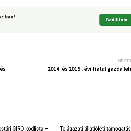
le-ban!
Beállítom
NEXT 
 és
2014. és 2015 . évi fiatal gazda le
ncstári GIRO kódlista –
Tejágazati állatjóléti támogatá