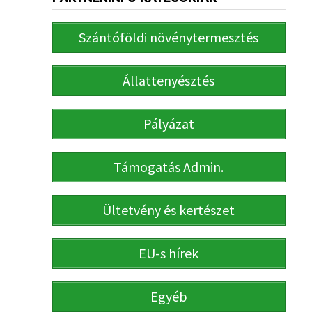
Szántóföldi növénytermesztés
Állattenyésztés
Pályázat
Támogatás Admin.
Ültetvény és kertészet
EU-s hírek
Egyéb