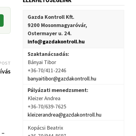
ELÉRHETŐSÉGEINK
Gazda Kontroll Kft.
9200 Mosonmagyaróvár,
Ostermayer u. 24.
info@gazdakontroll.hu
Szaktanácsadás:
Bányai Tibor
Next
POST
+36-70/411-2246
post:
hívás
banyaitibor@gazdakontroll.hu
Pályázati menedzsment:
Kleizer Andrea
+36-70/639-7625
kleizerandrea@gazdakontroll.hu
Kopácsi Beatrix
s –
+36-70/944-8697