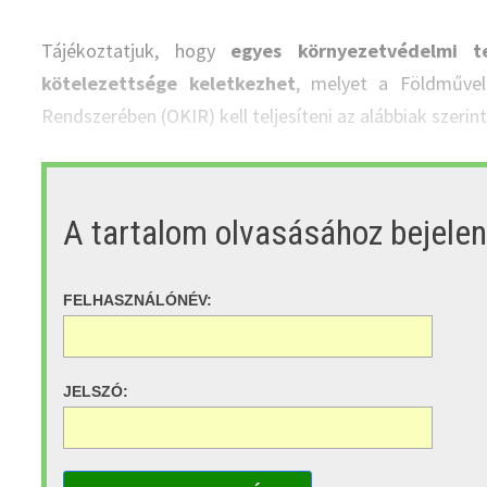
Tájékoztatjuk, hogy
egyes környezetvédelmi t
kötelezettsége keletkezhet
, melyet a Földművel
Rendszerében (OKIR) kell teljesíteni az alábbiak szerint
A tartalom olvasásához bejele
FELHASZNÁLÓNÉV:
JELSZÓ: