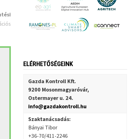
tési
ációs
ELÉRHETŐSÉGEINK
Gazda Kontroll Kft.
9200 Mosonmagyaróvár,
Ostermayer u. 24.
info@gazdakontroll.hu
Szaktanácsadás:
Bányai Tibor
+36-70/411-2246