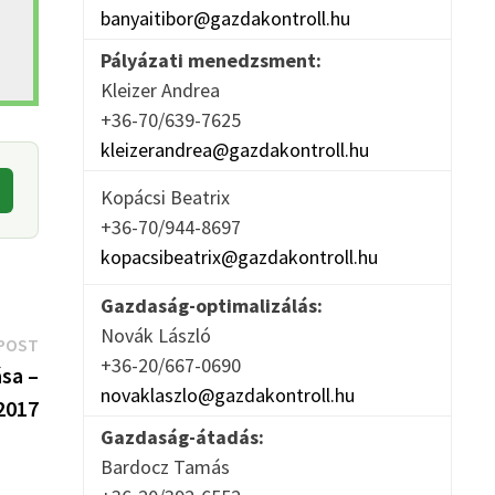
banyaitibor@gazdakontroll.hu
Pályázati menedzsment:
Kleizer Andrea
+36-70/639-7625
kleizerandrea@gazdakontroll.hu
Kopácsi Beatrix
+36-70/944-8697
kopacsibeatrix@gazdakontroll.hu
Gazdaság-optimalizálás:
Novák László
Next
POST
+36-20/667-0690
post:
sa –
novaklaszlo@gazdakontroll.hu
2017
Gazdaság-átadás:
Bardocz Tamás