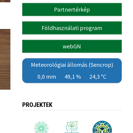
Partnertérkép
Földhasználati program
webGN
Meteorológiai állomás (Sencrop)
0,0 mm
49,1 %
24,3 °C
PROJEKTEK