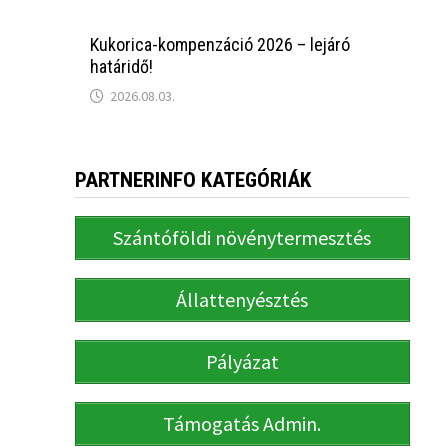
Kukorica-kompenzáció 2026 – lejáró
határidő!
2026.08.03.
PARTNERINFO KATEGÓRIÁK
Szántóföldi növénytermesztés
Állattenyésztés
Pályázat
Támogatás Admin.