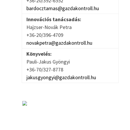
+36-20/392-6552
bardocztamas@gazdakontroll.hu
Innovációs tanácsadás:
Hajzser-Novák Petra
–
+36-20/396-4709
novakpetra@gazdakontroll.hu
Könyvelés:
Pauli-Jakus Gyöngyi
+36-70/327-8778
jakusgyongyi@gazdakontroll.hu