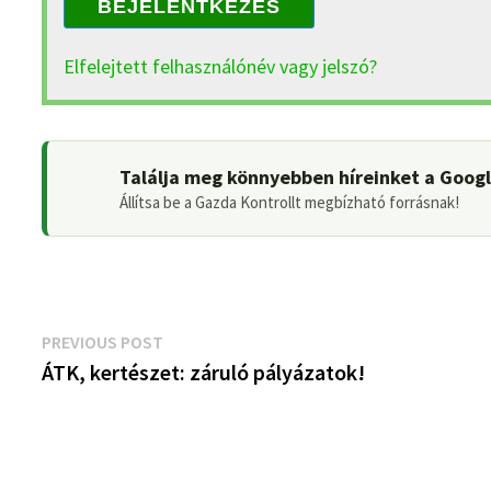
BEJELENTKEZÉS
Elfelejtett felhasználónév vagy jelszó?
Találja meg könnyebben híreinket a Goog
Állítsa be a Gazda Kontrollt megbízható forrásnak!
Bejegyzés
Previous
PREVIOUS POST
post:
ÁTK, kertészet: záruló pályázatok!
navigáció