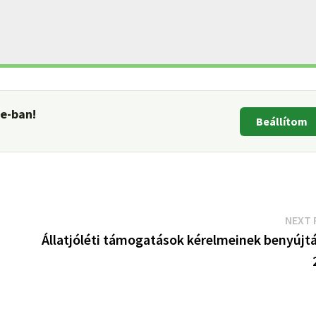
le-ban!
Beállítom
NEXT 
Állatjóléti támogatások kérelmeinek benyújtá