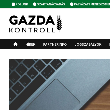
Skip
RÓLUNK
SZAKTANÁCSADÁS
PÁLYÁZATI MENEDZSME
to
content
HÍREK
PARTNERINFO
JOGSZABÁLYOK