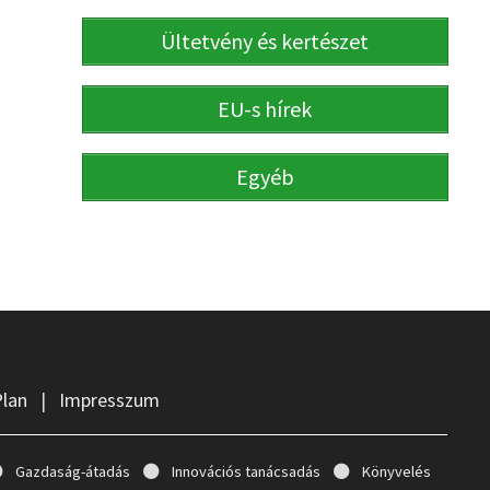
Ültetvény és kertészet
EU-s hírek
Egyéb
Plan
|
Impresszum
Gazdaság-átadás
Innovációs tanácsadás
Könyvelés