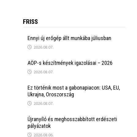
FRISS
Ennyi új erőgép állt munkába júliusban
2026.08.07.
AÖP-s készítmények igazolásai – 2026
2026.08.07.
Ez történik most a gabonapiacon: USA, EU,
Ukrajna, Oroszország
2026.08.07.
Újranyíló és meghosszabbított erdészeti
pályázatok
2026.08.06.