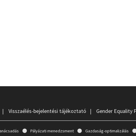
|
Visszaélés-bejelentési tájékoztató
|
Gender Equality 
anácsadás
Pályázati menedzsment
Gazdaság-optimalizálás