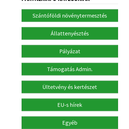
Szántóföldi növénytermesztés
Állattenyésztés
Pályázat
Támogatás Admin.
Ültetvény és kertészet
EU-s hírek
Egyéb