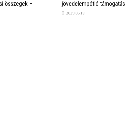
ési összegek –
jövedelempótló támogatás
2019.06.18.