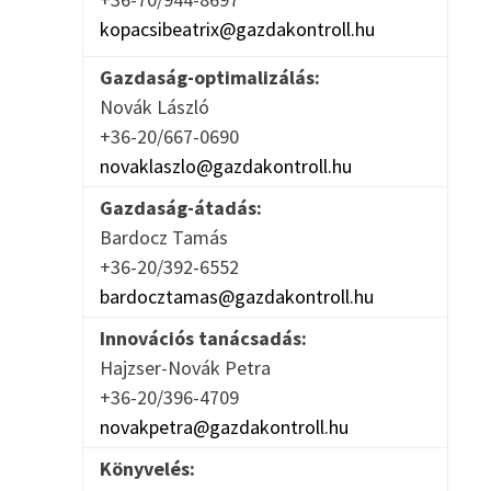
kopacsibeatrix@gazdakontroll.hu
Gazdaság-optimalizálás:
Novák László
+36-20/667-0690
novaklaszlo@gazdakontroll.hu
Gazdaság-átadás:
Bardocz Tamás
+36-20/392-6552
bardocztamas@gazdakontroll.hu
Innovációs tanácsadás:
Hajzser-Novák Petra
+36-20/396-4709
novakpetra@gazdakontroll.hu
Könyvelés: