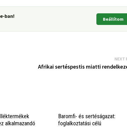
le-ban!
Beállítom
NEXT 
Afrikai sertéspestis miatti rendelke
elléktermékek
Baromfi- és sertéságazat:
ez alkalmazandó
foglalkoztatási célú