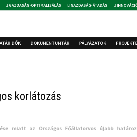
GAZDASÁG-OPTIMALIZÁLÁS
GAZDASÁG-ÁTADÁS
INNOVÁCI
ATÁRIDŐK
DOKUMENTUMTÁR
PÁLYÁZATOK
PROJEKT
gos korlátozás
ése miatt az Országos Főállatorvos újabb határoz