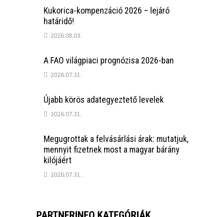
Kukorica-kompenzáció 2026 – lejáró
határidő!
2026.08.03.
A FAO világpiaci prognózisa 2026-ban
2026.07.31.
Újabb körös adategyeztető levelek
2026.07.31.
Megugrottak a felvásárlási árak: mutatjuk,
mennyit fizetnek most a magyar bárány
kilójáért
2026.07.31.
PARTNERINFO KATEGÓRIÁK