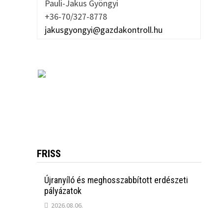
Pauli-Jakus Gyöngyi
+36-70/327-8778
jakusgyongyi@gazdakontroll.hu
FRISS
Újranyíló és meghosszabbított erdészeti
pályázatok
2026.08.06.