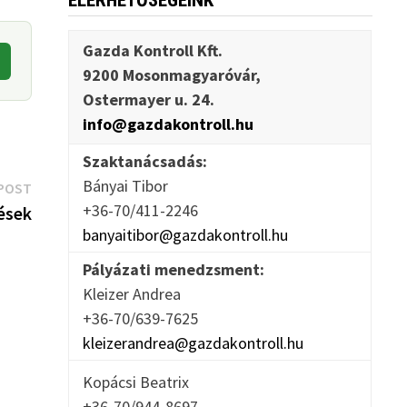
ELÉRHETŐSÉGEINK
Gazda Kontroll Kft.
9200 Mosonmagyaróvár,
Ostermayer u. 24.
info@gazdakontroll.hu
Szaktanácsadás:
Bányai Tibor
Next
POST
+36-70/411-2246
post:
zések
banyaitibor@gazdakontroll.hu
Pályázati menedzsment:
Kleizer Andrea
+36-70/639-7625
kleizerandrea@gazdakontroll.hu
Kopácsi Beatrix
+36-70/944-8697