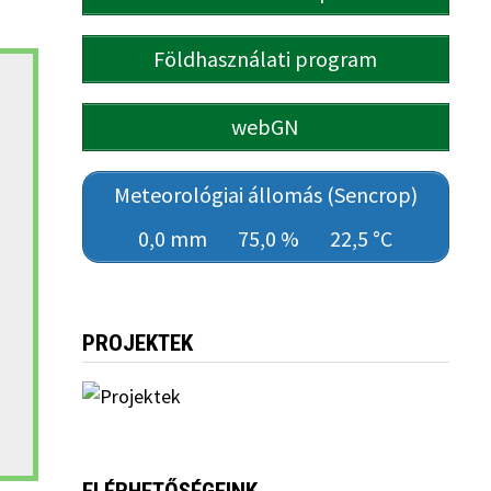
Földhasználati program
webGN
Meteorológiai állomás (Sencrop)
0,0 mm
75,0 %
22,5 °C
PROJEKTEK