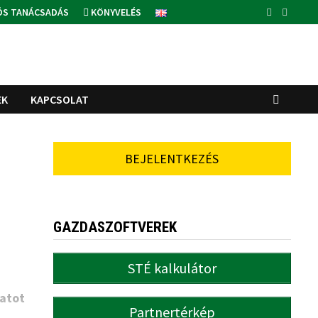
ÓS TANÁCSADÁS
KÖNYVELÉS
EK
KAPCSOLAT
BEJELENTKEZÉS
GAZDASZOFTVEREK
STÉ kalkulátor
atot
Partnertérkép