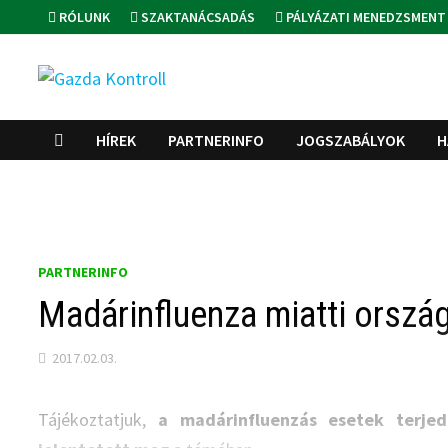
Skip
RÓLUNK
SZAKTANÁCSADÁS
PÁLYÁZATI MENEDZSMENT
to
content
HÍREK
PARTNERINFO
JOGSZABÁLYOK
H
PARTNERINFO
Madárinfluenza miatti orszá
2017.02.03.
Tájékoztatjuk,
a madárinfluenzás esetek terjed