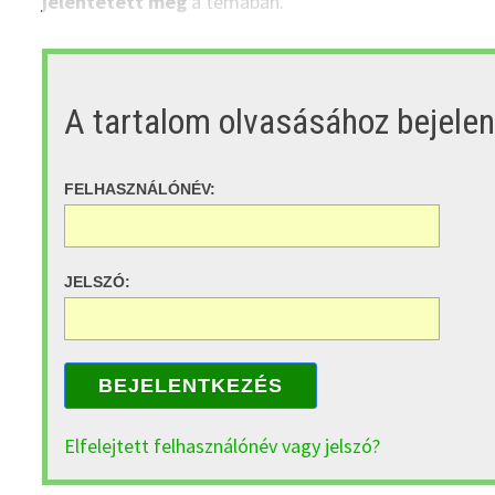
jelentetett meg
a témában.
A tartalom olvasásához bejele
FELHASZNÁLÓNÉV:
JELSZÓ:
BEJELENTKEZÉS
Elfelejtett felhasználónév vagy jelszó?