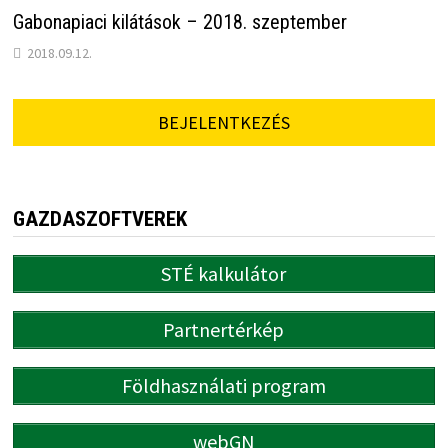
Gabonapiaci kilátások – 2018. szeptember
2018.09.12.
BEJELENTKEZÉS
GAZDASZOFTVEREK
STÉ kalkulátor
Partnertérkép
Földhasználati program
webGN