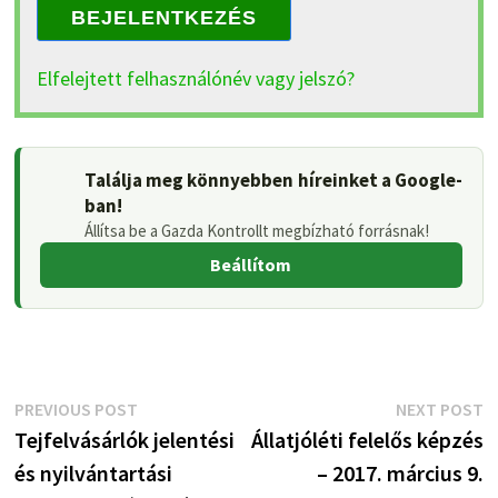
BEJELENTKEZÉS
Elfelejtett felhasználónév vagy jelszó?
Találja meg könnyebben híreinket a Google-
ban!
Állítsa be a Gazda Kontrollt megbízható forrásnak!
Beállítom
Bejegyzés
Previous
N
PREVIOUS POST
NEXT POST
post:
p
Tejfelvásárlók jelentési
Állatjóléti felelős képzés
navigáció
és nyilvántartási
– 2017. március 9.