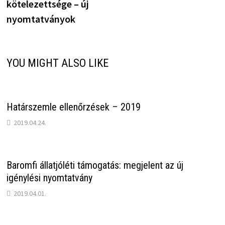
kötelezettsége – új
nyomtatványok
YOU MIGHT ALSO LIKE
Határszemle ellenőrzések – 2019
2019.04.24.
Baromfi állatjóléti támogatás: megjelent az új
igénylési nyomtatvány
2019.04.01.