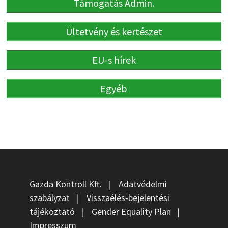
Támogatás Admin.
Ültetvény és kertészet
EU-s hírek
Egyéb
Gazda Kontroll Kft.
|
Adatvédelmi
szabályzat
|
Visszaélés-bejelentési
tájékoztató
|
Gender Equality Plan
|
Impresszum