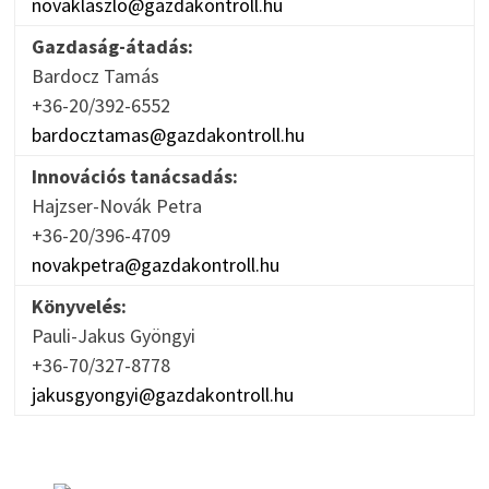
novaklaszlo@gazdakontroll.hu
Gazdaság-átadás:
Bardocz Tamás
+36-20/392-6552
bardocztamas@gazdakontroll.hu
Innovációs tanácsadás:
Hajzser-Novák Petra
+36-20/396-4709
novakpetra@gazdakontroll.hu
Könyvelés:
Pauli-Jakus Gyöngyi
+36-70/327-8778
jakusgyongyi@gazdakontroll.hu