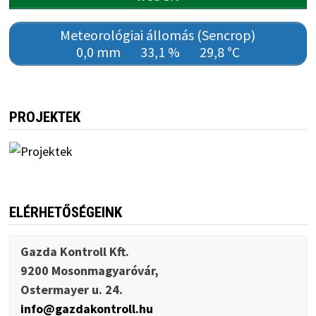
Meteorológiai állomás (Sencrop)
0,0 mm
33,1 %
29,8 °C
PROJEKTEK
ELÉRHETŐSÉGEINK
Gazda Kontroll Kft.
9200 Mosonmagyaróvár,
Ostermayer u. 24.
info@gazdakontroll.hu