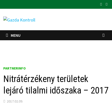
Skip
to
content
MENU
PARTNERINFO
Nitrátérzékeny területek
lejáró tilalmi időszaka – 2017
2017.02.09.