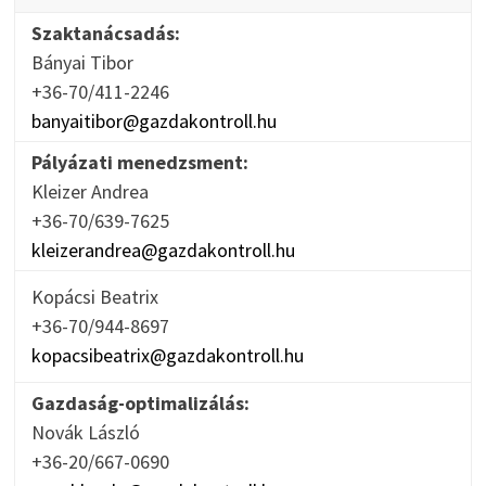
Szaktanácsadás:
Bányai Tibor
+36-70/411-2246
banyaitibor@gazdakontroll.hu
Pályázati menedzsment:
Kleizer Andrea
+36-70/639-7625
kleizerandrea@gazdakontroll.hu
Kopácsi Beatrix
+36-70/944-8697
kopacsibeatrix@gazdakontroll.hu
Gazdaság-optimalizálás:
Novák László
+36-20/667-0690