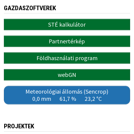
GAZDASZOFTVEREK
STÉ kalkulátor
Partnertérkép
Földhasználati program
webGN
Meteorológiai állomás (Sencrop)
0,0 mm
61,7 %
23,2 °C
PROJEKTEK