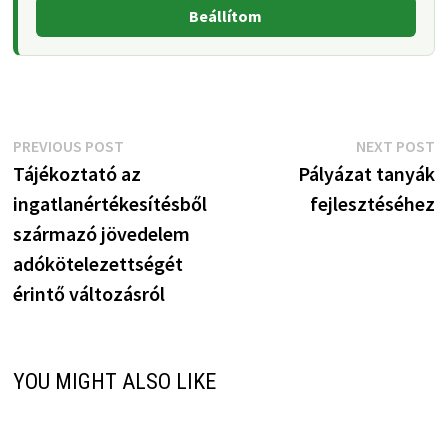
Beállítom
Bejegyzés
Previous
N
PREVIOUS POST
NEXT POST
post:
p
Tájékoztató az
Pályázat tanyák
navigáció
ingatlanértékesítésből
fejlesztéséhez
származó jövedelem
adókötelezettségét
érintő változásról
YOU MIGHT ALSO LIKE