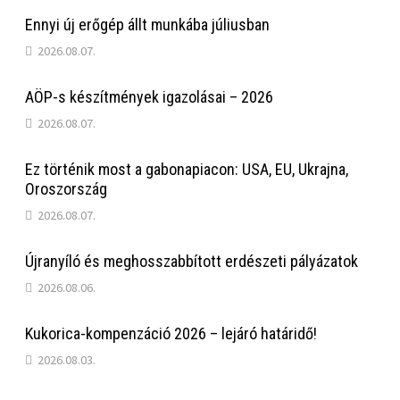
Ennyi új erőgép állt munkába júliusban
2026.08.07.
AÖP-s készítmények igazolásai – 2026
2026.08.07.
Ez történik most a gabonapiacon: USA, EU, Ukrajna,
Oroszország
2026.08.07.
Újranyíló és meghosszabbított erdészeti pályázatok
2026.08.06.
Kukorica-kompenzáció 2026 – lejáró határidő!
2026.08.03.