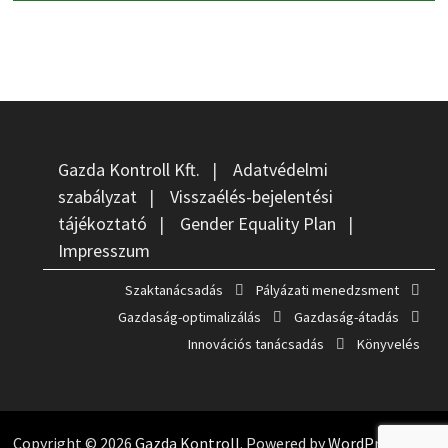
Gazda Kontroll Kft.
|
Adatvédelmi
szabályzat
|
Visszaélés-bejelentési
tájékoztató
|
Gender Equality Plan
|
Impresszum
Szaktanácsadás
Pályázati menedzsment
Gazdaság-optimalizálás
Gazdaság-átadás
Innovációs tanácsadás
Könyvelés
Copyright © 2026
Gazda Kontroll
. Powered by
WordPress
and