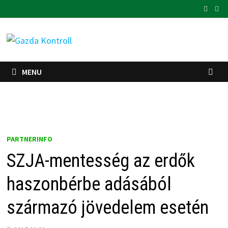
Skip
to
content
MENU
PARTNERINFO
SZJA-mentesség az erdők
haszonbérbe adásából
származó jövedelem esetén