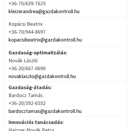
+36-70/639-7625
kleizerandrea@gazdakontroll.hu
Kopácsi Beatrix
+36-70/944-8697
kopacsibeatrix@gazdakontroll.hu
Gazdaság-optimalizálás:
Novák László
+36-20/667-0690
novaklaszlo@gazdakontroll.hu
Gazdaság-átadás:
Bardocz Tamás
+36-20/392-6552
bardocztamas@gazdakontroll.hu
Innovációs tanácsadás:
Hajzser-Novák Petra