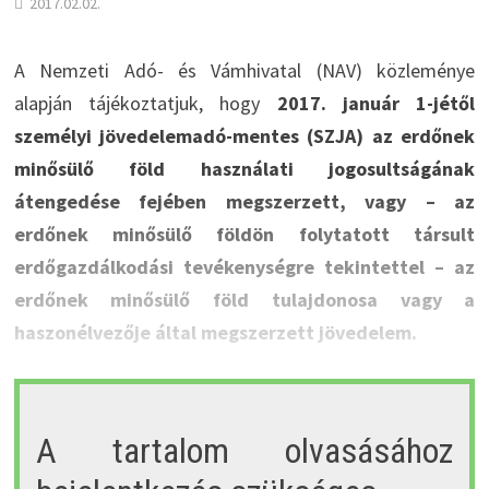
2017.02.02.
A Nemzeti Adó- és Vámhivatal (NAV) közleménye
alapján tájékoztatjuk, hogy
2017. január 1-jétől
személyi jövedelemadó-mentes (SZJA) az erdőnek
minősülő föld használati jogosultságának
átengedése fejében megszerzett, vagy – az
erdőnek minősülő földön folytatott társult
erdőgazdálkodási tevékenységre tekintettel – az
erdőnek minősülő föld tulajdonosa vagy a
haszonélvezője által megszerzett jövedelem.
A tartalom olvasásához