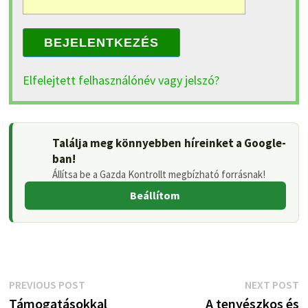
BEJELENTKEZÉS
Elfelejtett felhasználónév vagy jelszó?
Találja meg könnyebben híreinket a Google-
ban!
Állítsa be a Gazda Kontrollt megbízható forrásnak!
Beállítom
Bejegyzés
Previous
N
PREVIOUS POST
NEXT POST
post:
p
Támogatásokkal
A tenyészkos és