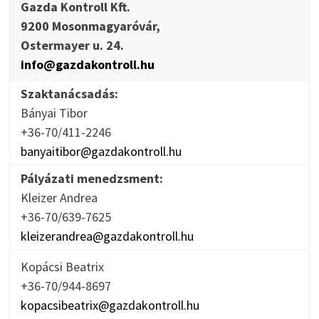
Gazda Kontroll Kft.
9200 Mosonmagyaróvár,
Ostermayer u. 24.
info@gazdakontroll.hu
Szaktanácsadás:
Bányai Tibor
+36-70/411-2246
banyaitibor@gazdakontroll.hu
Pályázati menedzsment:
Kleizer Andrea
+36-70/639-7625
kleizerandrea@gazdakontroll.hu
Kopácsi Beatrix
+36-70/944-8697
kopacsibeatrix@gazdakontroll.hu