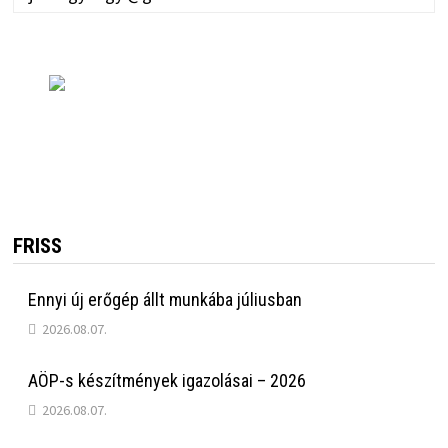
FRISS
Ennyi új erőgép állt munkába júliusban
2026.08.07.
AÖP-s készítmények igazolásai – 2026
2026.08.07.