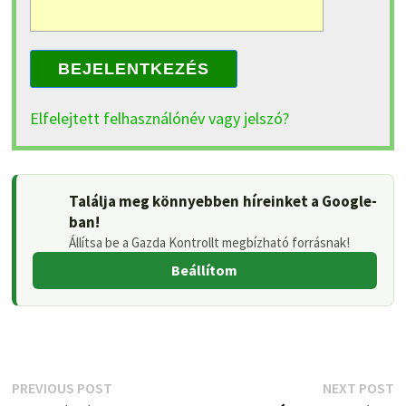
BEJELENTKEZÉS
Elfelejtett felhasználónév vagy jelszó?
Találja meg könnyebben híreinket a Google-
ban!
Állítsa be a Gazda Kontrollt megbízható forrásnak!
Beállítom
Bejegyzés
Previous
N
PREVIOUS POST
NEXT POST