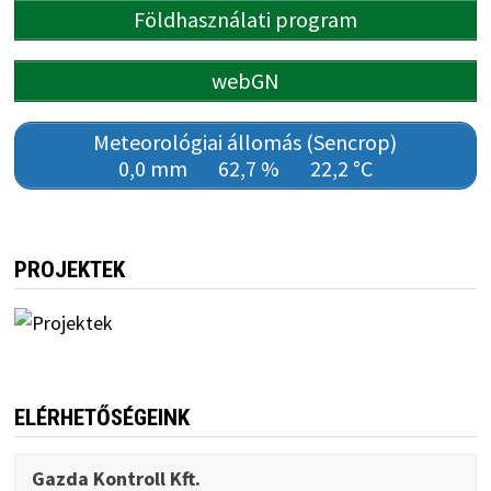
Földhasználati program
webGN
Meteorológiai állomás (Sencrop)
0,0 mm
62,7 %
22,2 °C
PROJEKTEK
ELÉRHETŐSÉGEINK
Gazda Kontroll Kft.