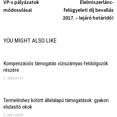
post:
p
VP-s pályázatok
Élelmiszerlánc-
navigáció
módosulásai
felügyeleti díj bevallás
2017. – lejáró határidő!
YOU MIGHT ALSO LIKE
Kompenzációs támogatás víziszárnyas-feldolgozók
részére
2018.07.17.
Termeléshez kötött állatalapú támogatások: gyakori
elutasító okok
2017.04.07.