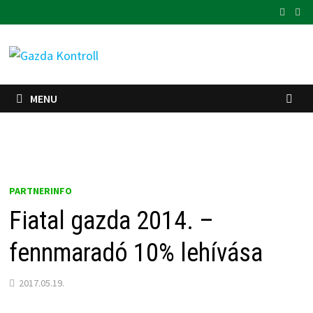
Skip
to
content
MENU
PARTNERINFO
Fiatal gazda 2014. –
fennmaradó 10% lehívása
2017.05.19.