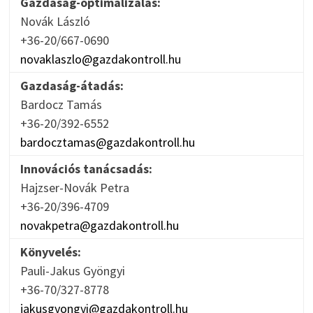
Gazdaság-optimalizálás:
Novák László
+36-20/667-0690
novaklaszlo@gazdakontroll.hu
Gazdaság-átadás:
Bardocz Tamás
+36-20/392-6552
bardocztamas@gazdakontroll.hu
Innovációs tanácsadás:
Hajzser-Novák Petra
+36-20/396-4709
novakpetra@gazdakontroll.hu
Könyvelés:
Pauli-Jakus Gyöngyi
+36-70/327-8778
jakusgyongyi@gazdakontroll.hu