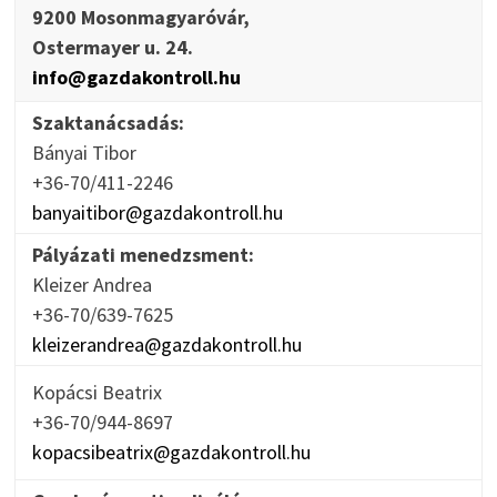
9200 Mosonmagyaróvár,
Ostermayer u. 24.
info@gazdakontroll.hu
Szaktanácsadás:
Bányai Tibor
+36-70/411-2246
banyaitibor@gazdakontroll.hu
Pályázati menedzsment:
Kleizer Andrea
+36-70/639-7625
kleizerandrea@gazdakontroll.hu
Kopácsi Beatrix
+36-70/944-8697
kopacsibeatrix@gazdakontroll.hu