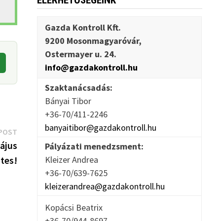
ELÉRHETŐSÉGEINK
Gazda Kontroll Kft.
9200 Mosonmagyaróvár,
Ostermayer u. 24.
info@gazdakontroll.hu
Szaktanácsadás:
Bányai Tibor
+36-70/411-2246
banyaitibor@gazdakontroll.hu
Next
POST
post:
ájus
Pályázati menedzsment:
tes!
Kleizer Andrea
+36-70/639-7625
kleizerandrea@gazdakontroll.hu
Kopácsi Beatrix
+36-70/944-8697