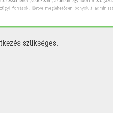
ntözéssel lehet „védekezni”, azonban egy adott mezőgazd
zügyi források, illetve meglehetősen bonyolult adminiszt
ntkezés szükséges.