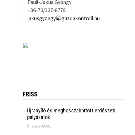
Pauli-Jakus Gyöngyi
+36-70/327-8778
jakusgyongyi@gazdakontroll.hu
FRISS
Újranyíló és meghosszabbított erdészeti
pályázatok
2026.08.06.