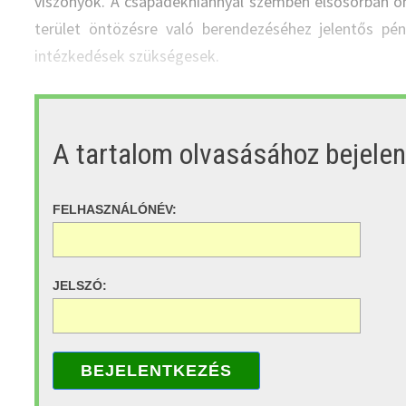
viszonyok. A csapadékhiánnyal szemben elsősorban ö
terület öntözésre való berendezéséhez jelentős pén
intézkedések szükségesek.
A tartalom olvasásához bejele
FELHASZNÁLÓNÉV:
JELSZÓ:
BEJELENTKEZÉS