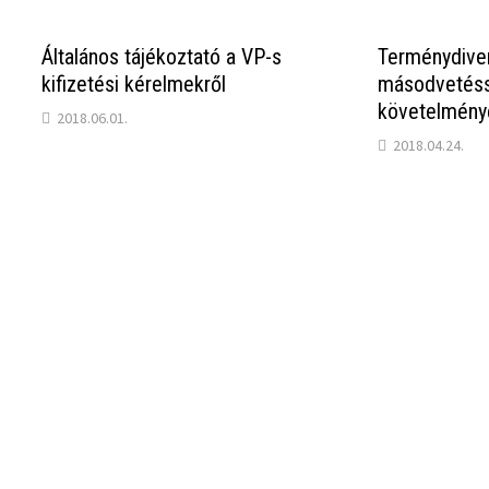
Általános tájékoztató a VP-s
Terménydiver
kifizetési kérelmekről
másodvetésse
követelmény
2018.06.01.
2018.04.24.