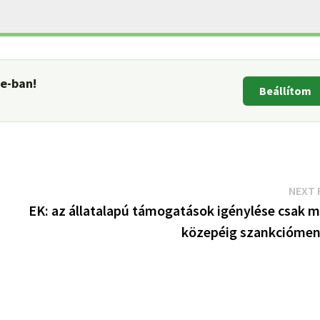
le-ban!
Beállítom
NEXT 
EK: az állatalapú támogatások igénylése csak m
közepéig szankciómen