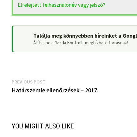
Elfelejtett felhasználónév vagy jelszó?
Találja meg könnyebben híreinket a Goog
Állítsa be a Gazda Kontrollt megbízható forrásnak!
Bejegyzés
Previous
PREVIOUS POST
post:
Határszemle ellenőrzések – 2017.
navigáció
YOU MIGHT ALSO LIKE