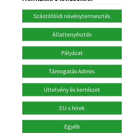
Szántóföldi növénytermesztés
Állattenyésztés
Pályázat
Támogatás Admin.
Ültetvény és kertészet
EU-s hírek
Egyéb