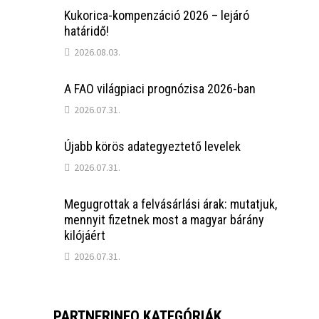
Kukorica-kompenzáció 2026 – lejáró
határidő!
2026.08.03.
A FAO világpiaci prognózisa 2026-ban
2026.07.31.
Újabb körös adategyeztető levelek
2026.07.31.
Megugrottak a felvásárlási árak: mutatjuk,
mennyit fizetnek most a magyar bárány
kilójáért
2026.07.31.
PARTNERINFO KATEGÓRIÁK