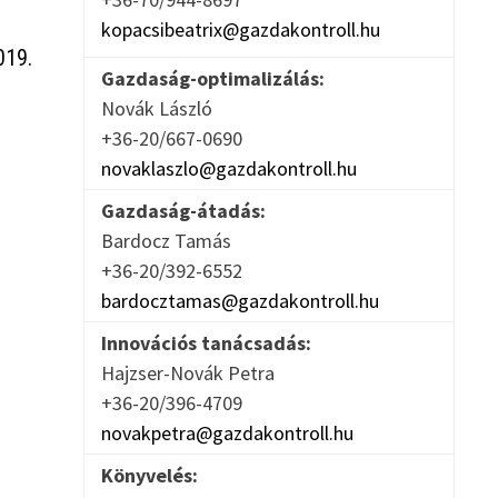
kopacsibeatrix@gazdakontroll.hu
019.
Gazdaság-optimalizálás:
Novák László
+36-20/667-0690
novaklaszlo@gazdakontroll.hu
Gazdaság-átadás:
Bardocz Tamás
+36-20/392-6552
bardocztamas@gazdakontroll.hu
Innovációs tanácsadás:
Hajzser-Novák Petra
+36-20/396-4709
novakpetra@gazdakontroll.hu
Könyvelés: