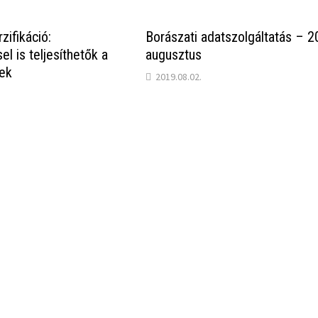
zifikáció:
Borászati adatszolgáltatás – 2
l is teljesíthetők a
augusztus
ek
2019.08.02.