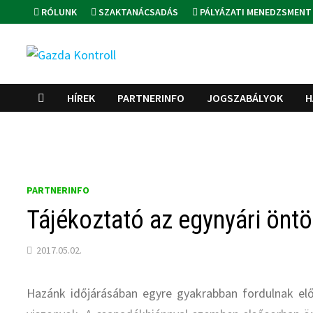
Skip
RÓLUNK
SZAKTANÁCSADÁS
PÁLYÁZATI MENEDZSMENT
to
content
HÍREK
PARTNERINFO
JOGSZABÁLYOK
H
PARTNERINFO
Tájékoztató az egynyári önt
2017.05.02.
Hazánk időjárásában egyre gyakrabban fordulnak elő 