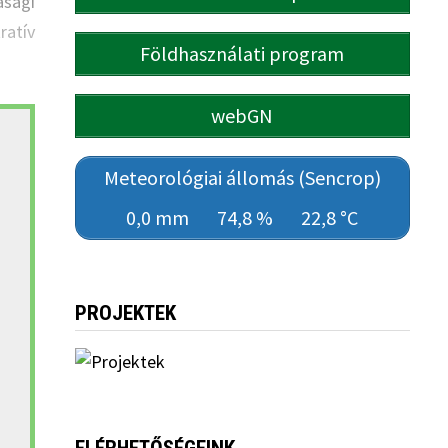
asági
ratív
Földhasználati program
webGN
Meteorológiai állomás (Sencrop)
0,0 mm
74,8 %
22,8 °C
PROJEKTEK