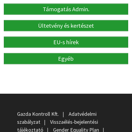
Támogatás Admin.
Ültetvény és kertészet
EU-s hírek
Egyéb
Gazda Kontroll Kft.
|
Adatvédelmi
szabályzat
|
Visszaélés-bejelentési
tájékoztató
|
Gender Equality Plan
|