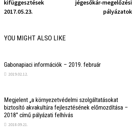
kifüggesztések
jégesőkár-megelőzési
2017.05.23.
pályázatok
YOU MIGHT ALSO LIKE
Gabonapiaci információk – 2019. február
2019.02.12.
Megjelent „a környezetvédelmi szolgáltatásokat
biztosító akvakultúra fejlesztésének előmozdítása –
2018″ című pályázati felhívás
2018.09.21.