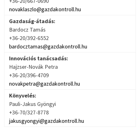
+36-20/667-0690
novaklaszlo@gazdakontroll.hu
Gazdaság-átadás:
Bardocz Tamás
+36-20/392-6552
bardocztamas@gazdakontroll.hu
Innovációs tanácsadás:
Hajzser-Novák Petra
+36-20/396-4709
novakpetra@gazdakontroll.hu
Könyvelés:
Pauli-Jakus Gyöngyi
+36-70/327-8778
jakusgyongyi@gazdakontroll.hu