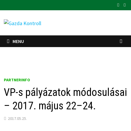
Skip
to
content
MENU
PARTNERINFO
VP-s pályázatok módosulásai
– 2017. május 22–24.
2017.05.25.