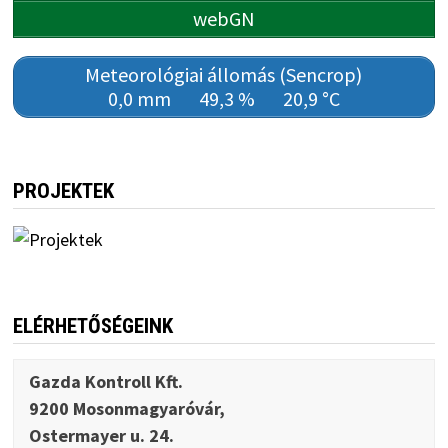
webGN
Meteorológiai állomás (Sencrop)
0,0 mm
49,3 %
20,9 °C
PROJEKTEK
ELÉRHETŐSÉGEINK
Gazda Kontroll Kft.
9200 Mosonmagyaróvár,
Ostermayer u. 24.