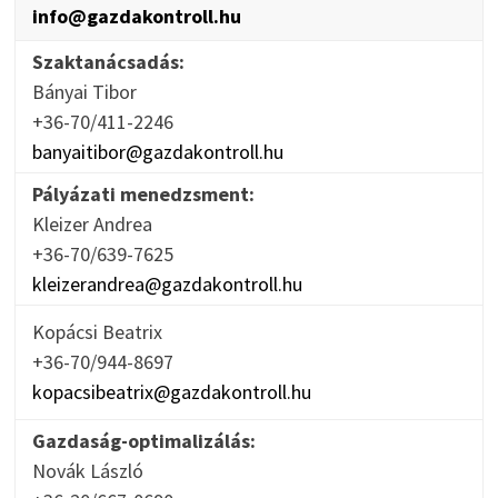
info@gazdakontroll.hu
Szaktanácsadás:
Bányai Tibor
+36-70/411-2246
banyaitibor@gazdakontroll.hu
Pályázati menedzsment:
Kleizer Andrea
+36-70/639-7625
kleizerandrea@gazdakontroll.hu
Kopácsi Beatrix
+36-70/944-8697
kopacsibeatrix@gazdakontroll.hu
Gazdaság-optimalizálás:
Novák László