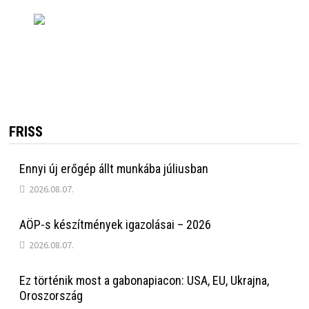
FRISS
Ennyi új erőgép állt munkába júliusban
2026.08.07.
AÖP-s készítmények igazolásai – 2026
2026.08.07.
Ez történik most a gabonapiacon: USA, EU, Ukrajna,
Oroszország