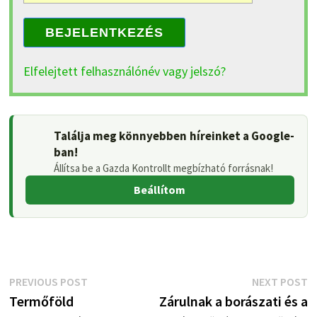
BEJELENTKEZÉS
Elfelejtett felhasználónév vagy jelszó?
Találja meg könnyebben híreinket a Google-
ban!
Állítsa be a Gazda Kontrollt megbízható forrásnak!
Beállítom
Bejegyzés
Previous
N
PREVIOUS POST
NEXT POST
post:
p
Termőföld
Zárulnak a borászati és a
navigáció