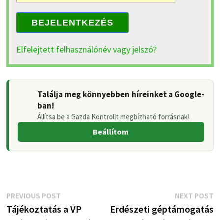
BEJELENTKEZÉS
Elfelejtett felhasználónév vagy jelszó?
Találja meg könnyebben híreinket a Google-
ban!
Állítsa be a Gazda Kontrollt megbízható forrásnak!
Beállítom
Bejegyzés
Previous
N
PREVIOUS POST
NEXT POST
post:
p
Tájékoztatás a VP
Erdészeti géptámogatás
navigáció