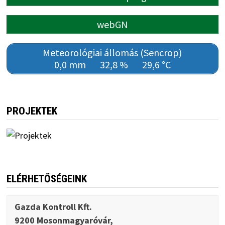
webGN
Meteorológiai állomás (Sencrop)
0,0 mm
32,8 %
29,6 °C
PROJEKTEK
ELÉRHETŐSÉGEINK
Gazda Kontroll Kft.
9200 Mosonmagyaróvár,