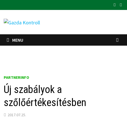
Skip
to
content
MENU
PARTNERINFO
Új szabályok a
szőlőértékesítésben
2017.07.25.