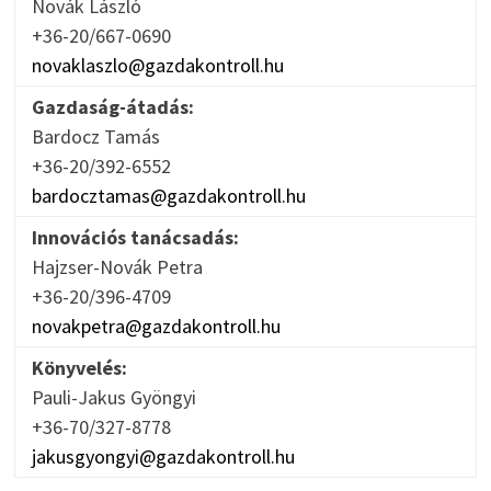
Novák László
+36-20/667-0690
novaklaszlo@gazdakontroll.hu
Gazdaság-átadás:
Bardocz Tamás
+36-20/392-6552
bardocztamas@gazdakontroll.hu
Innovációs tanácsadás:
Hajzser-Novák Petra
+36-20/396-4709
novakpetra@gazdakontroll.hu
Könyvelés:
Pauli-Jakus Gyöngyi
+36-70/327-8778
jakusgyongyi@gazdakontroll.hu