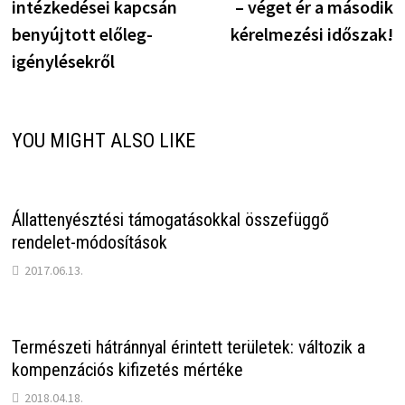
intézkedései kapcsán
– véget ér a második
benyújtott előleg-
kérelmezési időszak!
igénylésekről
YOU MIGHT ALSO LIKE
Állattenyésztési támogatásokkal összefüggő
rendelet-módosítások
2017.06.13.
Természeti hátránnyal érintett területek: változik a
kompenzációs kifizetés mértéke
2018.04.18.