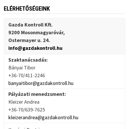
ELÉRHETŐSÉGEINK
Gazda Kontroll Kft.
9200 Mosonmagyaróvár,
Ostermayer u. 24.
info@gazdakontroll.hu
Szaktanácsadás:
Bányai Tibor
+36-70/411-2246
banyaitibor@gazdakontroll.hu
Pályázati menedzsment:
Kleizer Andrea
+36-70/639-7625
kleizerandrea@gazdakontroll.hu