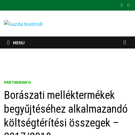
Skip
to
content
MENU
PARTNERINFO
Borászati melléktermékek
begyűjtéséhez alkalmazandó
költségtérítési összegek –