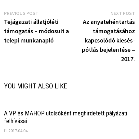
Bejegyzés
Previous
N
PREVIOUS POST
NEXT POST
post:
p
Tejágazati állatjóléti
Az anyatehéntartás
navigáció
támogatás – módosult a
támogatásához
telepi munkanapló
kapcsolódó kiesés-
pótlás bejelentése –
2017.
YOU MIGHT ALSO LIKE
A VP és MAHOP utolsóként meghirdetett pályázati
felhívásai
2017.04.04.