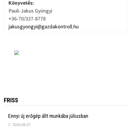
Könyvelés:
Pauli-Jakus Gyöngyi
+36-70/327-8778
jakusgyongyi@gazdakontroll.hu
FRISS
Ennyi új erőgép állt munkába júliusban
2026.08.07.