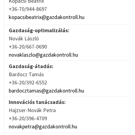
Kopácsi Beatrix
+36-70/944-8697
kopacsibeatrix@gazdakontroll.hu
Gazdaság-optimalizálás:
Novák László
+36-20/667-0690
novaklaszlo@gazdakontroll.hu
Gazdaság-átadás:
Bardocz Tamás
+36-20/392-6552
bardocztamas@gazdakontroll.hu
Innovációs tanácsadás:
Hajzser-Novák Petra
+36-20/396-4709
novakpetra@gazdakontroll.hu