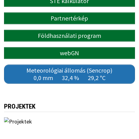
STÉ kalkulátor
Partnertérkép
Földhasználati program
webGN
Meteorológiai állomás (Sencrop)
0,0 mm
32,4 %
29,2 °C
PROJEKTEK