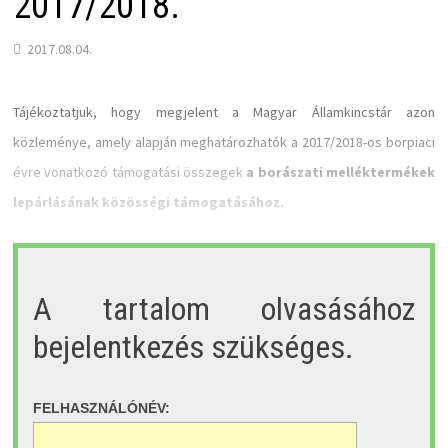
2017/2018.
2017.08.04.
Tájékoztatjuk, hogy megjelent a Magyar Államkincstár azon
közleménye, amely alapján meghatározhatók a 2017/2018-os borpiaci
évre vonatkozó támogatási összegek
a borászati melléktermékek
lepárlásának közösségi támogatásához.
A tartalom olvasásához
bejelentkezés szükséges.
FELHASZNÁLÓNÉV: