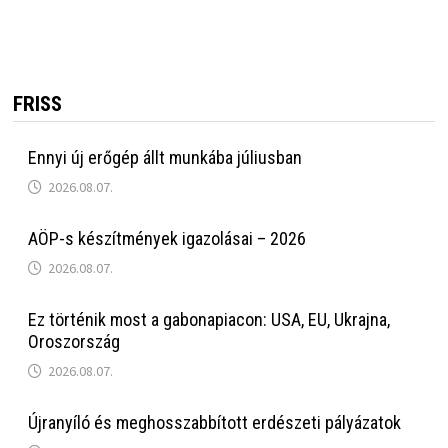
FRISS
Ennyi új erőgép állt munkába júliusban
2026.08.07.
AÖP-s készítmények igazolásai – 2026
2026.08.07.
Ez történik most a gabonapiacon: USA, EU, Ukrajna,
Oroszország
2026.08.07.
Újranyíló és meghosszabbított erdészeti pályázatok