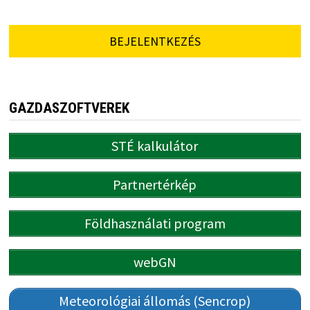
BEJELENTKEZÉS
GAZDASZOFTVEREK
STÉ kalkulátor
Partnertérkép
Földhasználati program
webGN
Meteorológiai állomás (Sencrop)