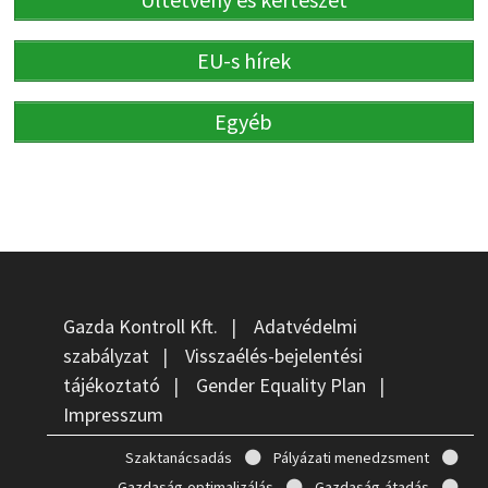
EU-s hírek
Egyéb
Gazda Kontroll Kft.
|
Adatvédelmi
szabályzat
|
Visszaélés-bejelentési
tájékoztató
|
Gender Equality Plan
|
Impresszum
Szaktanácsadás
Pályázati menedzsment
Gazdaság-optimalizálás
Gazdaság-átadás