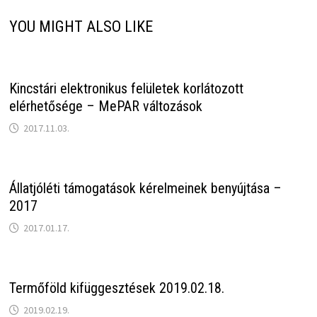
YOU MIGHT ALSO LIKE
Kincstári elektronikus felületek korlátozott
elérhetősége – MePAR változások
2017.11.03.
Állatjóléti támogatások kérelmeinek benyújtása –
2017
2017.01.17.
Termőföld kifüggesztések 2019.02.18.
2019.02.19.