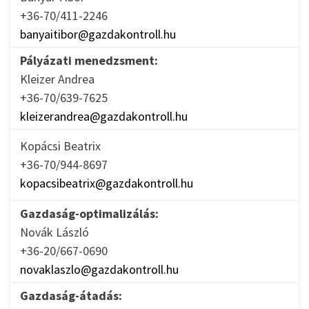
+36-70/411-2246
banyaitibor@gazdakontroll.hu
Pályázati menedzsment:
Kleizer Andrea
+36-70/639-7625
kleizerandrea@gazdakontroll.hu
Kopácsi Beatrix
+36-70/944-8697
kopacsibeatrix@gazdakontroll.hu
Gazdaság-optimalizálás:
Novák László
+36-20/667-0690
novaklaszlo@gazdakontroll.hu
Gazdaság-átadás: