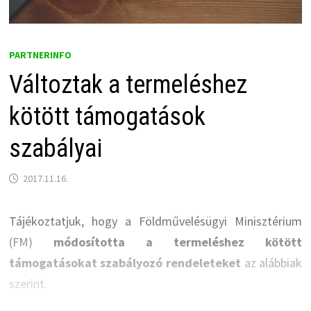
PARTNERINFO
Változtak a termeléshez
kötött támogatások
szabályai
2017.11.16.
Tájékoztatjuk, hogy a Földművelésügyi Minisztérium
(FM)
módosította a termeléshez kötött
támogatásokat szabályozó rendeleteket
az alábbiak
szerint.