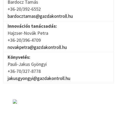
Bardocz Tamás
+36-20/392-6552
bardocztamas@gazdakontroll.hu
Innovációs tanácsadás:
Hajzser-Novák Petra
+36-20/396-4709
novakpetra@gazdakontroll.hu
Könyvelés:
Pauli-Jakus Gyöngyi
+36-70/327-8778
jakusgyongyi@gazdakontroll.hu