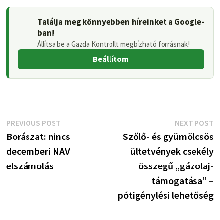
Találja meg könnyebben híreinket a Google-
ban!
Állítsa be a Gazda Kontrollt megbízható forrásnak!
Beállítom
Bejegyzés
Previous
N
PREVIOUS POST
NEXT POST
post:
p
Borászat: nincs
Szőlő- és gyümölcsös
navigáció
decemberi NAV
ültetvények csekély
elszámolás
összegű „gázolaj-
támogatása” –
pótigénylési lehetőség