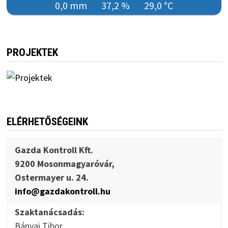
0,0 mm
37,2 %
29,0 °C
PROJEKTEK
ELÉRHETŐSÉGEINK
Gazda Kontroll Kft.
9200 Mosonmagyaróvár,
Ostermayer u. 24.
info@gazdakontroll.hu
Szaktanácsadás:
Bányai Tibor