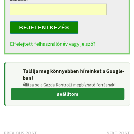
BEJELENTKEZÉS
Elfelejtett felhasználónév vagy jelszó?
Találja meg könnyebben híreinket a Google-
ban!
Állítsa be a Gazda Kontrollt megbízható forrásnak!
Beállítom
Previous
N
PREVIOUS POST
NEXT POST