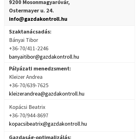
9200 Mosonmagyaróvár,
Ostermayer u. 24.
info@gazdakontroll.hu
Szaktanácsadás:
Bányai Tibor
+36-70/411-2246
banyaitibor@gazdakontroll.hu
Pályázati menedzsment:
Kleizer Andrea
+36-70/639-7625
kleizerandrea@gazdakontroll.hu
Kopácsi Beatrix
+36-70/944-8697
kopacsibeatrix@gazdakontroll.hu
Gazdaság-optimalizálás: