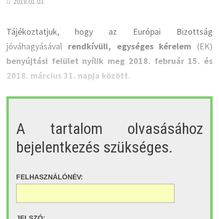
2018.01.03.
Tájékoztatjuk, hogy az Európai Bizottság
jóváhagyásával
rendkívüli, egységes kérelem
(EK)
benyújtási felület nyílik meg 2018. február 15. és
2018. március 31. napja között.
A tartalom olvasásához
bejelentkezés szükséges.
FELHASZNÁLÓNÉV:
JELSZÓ: