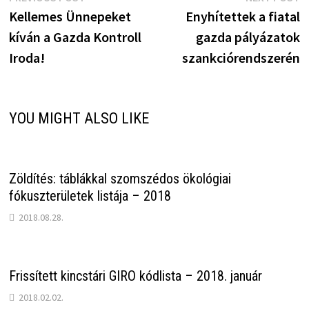
Bejegyzés
post:
p
Kellemes Ünnepeket
Enyhítettek a fiatal
navigáció
kíván a Gazda Kontroll
gazda pályázatok
Iroda!
szankciórendszerén
YOU MIGHT ALSO LIKE
Zöldítés: táblákkal szomszédos ökológiai
fókuszterületek listája – 2018
2018.08.28.
Frissített kincstári GIRO kódlista – 2018. január
2018.02.02.