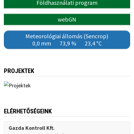
Földhasználati program
webGN
Meteorológiai állomás (Sencrop)
0,0 mm
73,9 %
23,4 °C
PROJEKTEK
ELÉRHETŐSÉGEINK
Gazda Kontroll Kft.