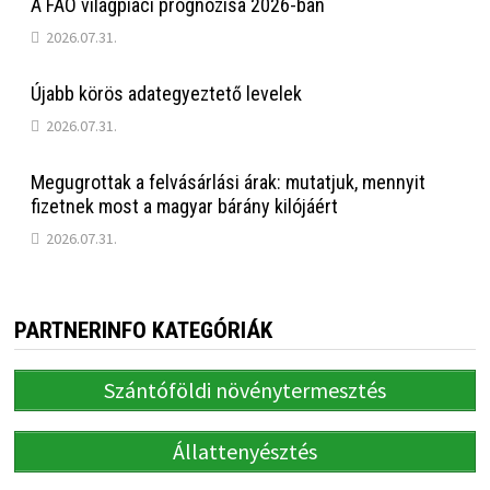
A FAO világpiaci prognózisa 2026-ban
2026.07.31.
Újabb körös adategyeztető levelek
2026.07.31.
Megugrottak a felvásárlási árak: mutatjuk, mennyit
fizetnek most a magyar bárány kilójáért
2026.07.31.
PARTNERINFO KATEGÓRIÁK
Szántóföldi növénytermesztés
Állattenyésztés