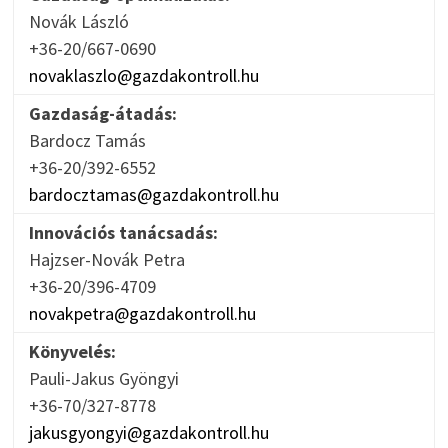
Novák László
+36-20/667-0690
novaklaszlo@gazdakontroll.hu
Gazdaság-átadás:
Bardocz Tamás
+36-20/392-6552
bardocztamas@gazdakontroll.hu
Innovációs tanácsadás:
Hajzser-Novák Petra
+36-20/396-4709
novakpetra@gazdakontroll.hu
Könyvelés:
Pauli-Jakus Gyöngyi
+36-70/327-8778
jakusgyongyi@gazdakontroll.hu