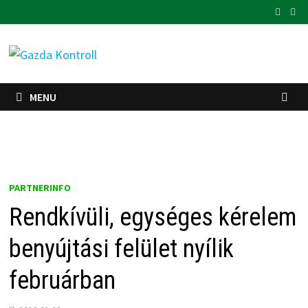
Skip
to
content
MENU
PARTNERINFO
Rendkívüli, egységes kérelem
benyújtási felület nyílik
februárban