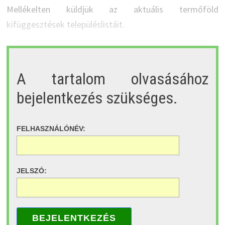
Mellékelten küldjük az aktuális termőföld
kifüggesztések településlistáit.
A tartalom olvasásához
bejelentkezés szükséges.
FELHASZNÁLÓNÉV:
JELSZÓ:
BEJELENTKEZÉS