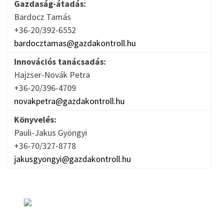
Gazdaság-átadás:
Bardocz Tamás
+36-20/392-6552
bardocztamas@gazdakontroll.hu
Innovációs tanácsadás:
Hajzser-Novák Petra
+36-20/396-4709
novakpetra@gazdakontroll.hu
Könyvelés:
Pauli-Jakus Gyöngyi
+36-70/327-8778
jakusgyongyi@gazdakontroll.hu