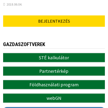
2018.06.04.
BEJELENTKEZÉS
GAZDASZOFTVEREK
STÉ kalkulátor
Partnertérkép
Földhasználati program
webGN