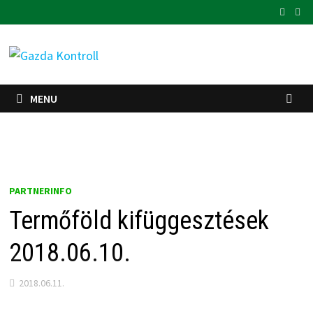
Skip
to
content
MENU
PARTNERINFO
Termőföld kifüggesztések
2018.06.10.
2018.06.11.