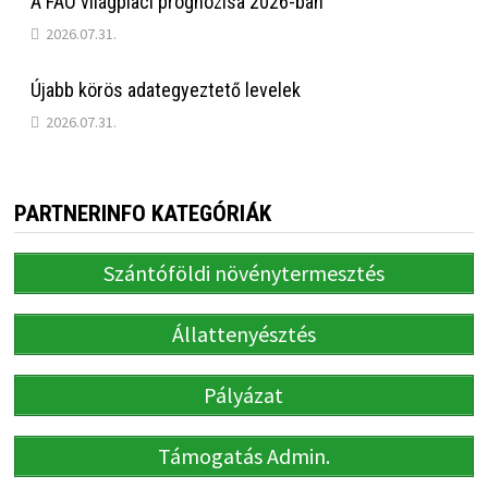
A FAO világpiaci prognózisa 2026-ban
2026.07.31.
Újabb körös adategyeztető levelek
2026.07.31.
PARTNERINFO KATEGÓRIÁK
Szántóföldi növénytermesztés
Állattenyésztés
Pályázat
Támogatás Admin.