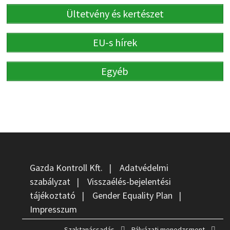
Ültetvény és kertészet
EU-s hírek
Egyéb
Gazda Kontroll Kft.
|
Adatvédelmi
szabályzat
|
Visszaélés-bejelentési
tájékoztató
|
Gender Equality Plan
|
Impresszum
Szaktanácsadás
Pályázati menedzsment