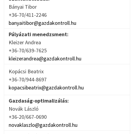
Bányai Tibor
+36-70/411-2246
banyaitibor@gazdakontroll.hu
Pályázati menedzsment:
Kleizer Andrea
+36-70/639-7625
kleizerandrea@gazdakontroll.hu
Kopácsi Beatrix
+36-70/944-8697
kopacsibeatrix@gazdakontroll.hu
Gazdaság-optimalizálás:
Novák László
+36-20/667-0690
novaklaszlo@gazdakontroll.hu