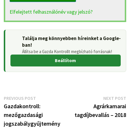
Elfelejtett felhasználónév vagy jelszó?
Találja meg könnyebben híreinket a Google-
ban!
Állítsa be a Gazda Kontrollt megbízható forrásnak!
Beállítom
Bejegyzés
Previous
N
PREVIOUS POST
NEXT POST
post:
p
Gazdakontroll:
Agrárkamarai
navigáció
mezőgazdasági
tagdíjbevallás – 2018
jogszabálygyűjtemény