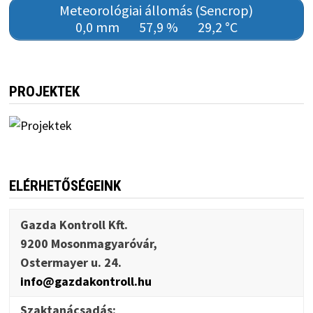
Meteorológiai állomás (Sencrop)
0,0 mm
57,9 %
29,2 °C
PROJEKTEK
ELÉRHETŐSÉGEINK
Gazda Kontroll Kft.
9200 Mosonmagyaróvár,
Ostermayer u. 24.
info@gazdakontroll.hu
Szaktanácsadás: