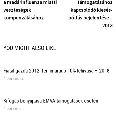
a madárinfluenza miatti
támogatásához
veszteségek
kapcsolódó kiesés-
kompenzálásához
pótlás bejelentése –
2018
YOU MIGHT ALSO LIKE
Fiatal gazda 2012: fennmaradó 10% lehívása – 2018
2018.04.23.
Kifogás benyújtása EMVA támogatások esetén
2017.05.11.