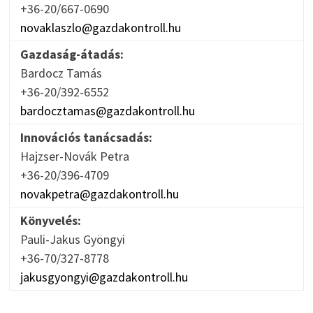
+36-20/667-0690
novaklaszlo@gazdakontroll.hu
Gazdaság-átadás:
Bardocz Tamás
+36-20/392-6552
bardocztamas@gazdakontroll.hu
Innovációs tanácsadás:
Hajzser-Novák Petra
+36-20/396-4709
novakpetra@gazdakontroll.hu
Könyvelés:
Pauli-Jakus Gyöngyi
+36-70/327-8778
jakusgyongyi@gazdakontroll.hu