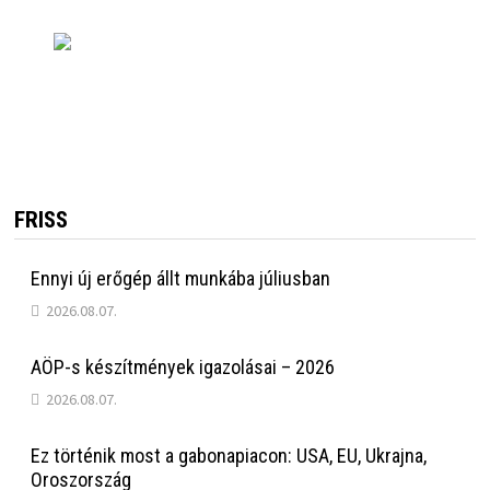
FRISS
Ennyi új erőgép állt munkába júliusban
2026.08.07.
AÖP-s készítmények igazolásai – 2026
2026.08.07.
Ez történik most a gabonapiacon: USA, EU, Ukrajna,
Oroszország