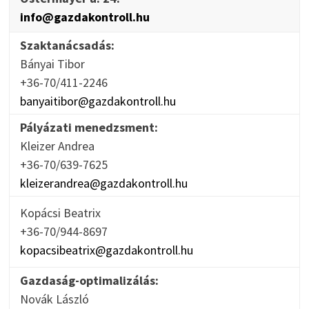
info@gazdakontroll.hu
Szaktanácsadás:
Bányai Tibor
+36-70/411-2246
banyaitibor@gazdakontroll.hu
Pályázati menedzsment:
Kleizer Andrea
+36-70/639-7625
kleizerandrea@gazdakontroll.hu
Kopácsi Beatrix
+36-70/944-8697
kopacsibeatrix@gazdakontroll.hu
Gazdaság-optimalizálás:
Novák László