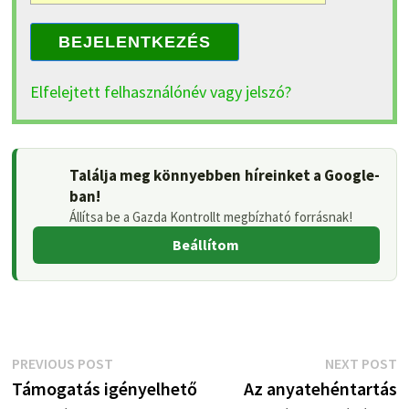
BEJELENTKEZÉS
Elfelejtett felhasználónév vagy jelszó?
Találja meg könnyebben híreinket a Google-
ban!
Állítsa be a Gazda Kontrollt megbízható forrásnak!
Beállítom
Bejegyzés
Previous
N
PREVIOUS POST
NEXT POST
post:
p
Támogatás igényelhető
Az anyatehéntartás
navigáció