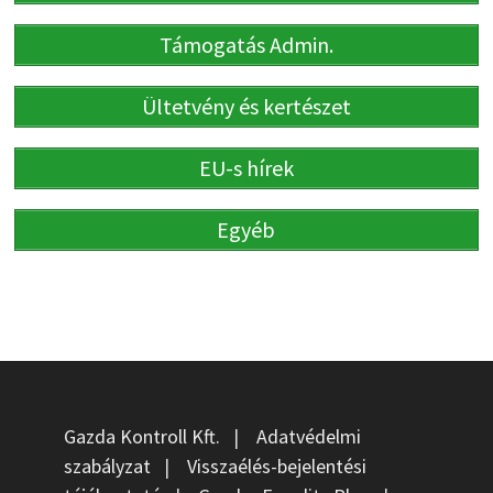
Támogatás Admin.
Ültetvény és kertészet
EU-s hírek
Egyéb
Gazda Kontroll Kft.
|
Adatvédelmi
szabályzat
|
Visszaélés-bejelentési