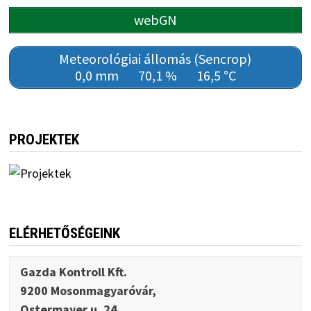
webGN
Meteorológiai állomás (Sencrop)
0,0 mm
70,1 %
16,5 °C
PROJEKTEK
ELÉRHETŐSÉGEINK
Gazda Kontroll Kft.
9200 Mosonmagyaróvár,
Ostermayer u. 24.