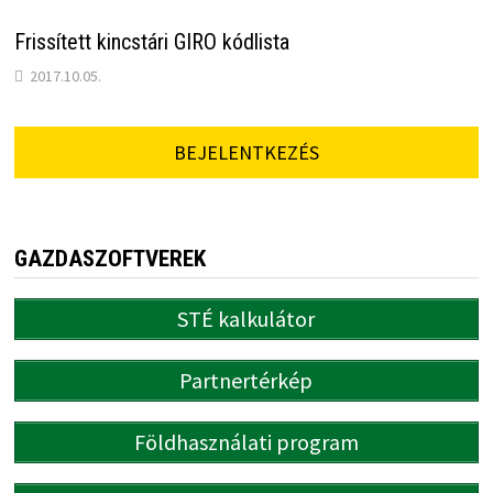
Frissített kincstári GIRO kódlista
2017.10.05.
BEJELENTKEZÉS
GAZDASZOFTVEREK
STÉ kalkulátor
Partnertérkép
Földhasználati program