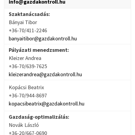
info@gazdakontroll.hu
Szaktanácsadás:
Bányai Tibor
+36-70/411-2246
banyaitibor@gazdakontroll.hu
Pályázati menedzsment:
Kleizer Andrea
+36-70/639-7625
kleizerandrea@gazdakontroll.hu
Kopácsi Beatrix
+36-70/944-8697
kopacsibeatrix@gazdakontroll.hu
Gazdaság-optimalizálás:
Novák László
+36-20/667-0690