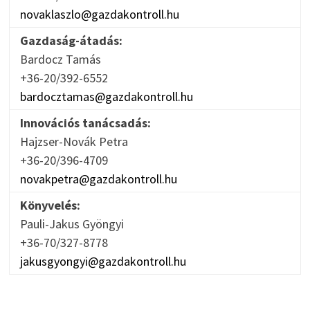
novaklaszlo@gazdakontroll.hu
Gazdaság-átadás:
Bardocz Tamás
+36-20/392-6552
bardocztamas@gazdakontroll.hu
Innovációs tanácsadás:
Hajzser-Novák Petra
+36-20/396-4709
novakpetra@gazdakontroll.hu
Könyvelés:
Pauli-Jakus Gyöngyi
+36-70/327-8778
jakusgyongyi@gazdakontroll.hu