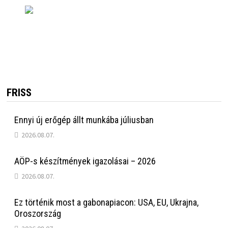
FRISS
Ennyi új erőgép állt munkába júliusban
2026.08.07.
AÖP-s készítmények igazolásai – 2026
2026.08.07.
Ez történik most a gabonapiacon: USA, EU, Ukrajna,
Oroszország