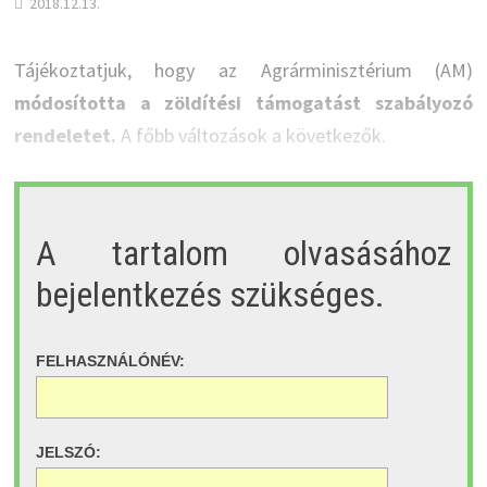
2018.12.13.
Tájékoztatjuk, hogy az Agrárminisztérium (AM)
módosította a zöldítési támogatást szabályozó
rendeletet.
A főbb változások a következők.
A tartalom olvasásához
bejelentkezés szükséges.
FELHASZNÁLÓNÉV:
JELSZÓ: