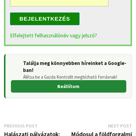
BEJELENTKEZÉS
Elfelejtett felhasználónév vagy jelszó?
Találja meg könnyebben híreinket a Google-
ban!
Állítsa be a Gazda Kontrollt megbízható forrásnak!
Beállítom
Bejegyzés
Previous
N
PREVIOUS POST
NEXT POST
post:
p
Halászati pályázatok:
Módosul a földforgalmi