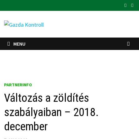
Skip
to
content
MENU
PARTNERINFO
Változás a zöldítés
szabályaiban – 2018.
december