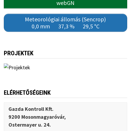
webGN
Meteorológiai állomás (Sencrop)
0,0 mm
37,3 %
29,5 °C
PROJEKTEK
ELÉRHETŐSÉGEINK
Gazda Kontroll Kft.
9200 Mosonmagyaróvár,
Ostermayer u. 24.