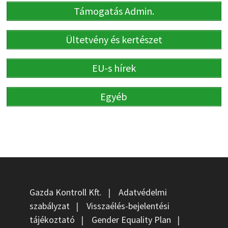
Támogatás Admin.
Ültetvény és kertészet
EU-s hírek
Egyéb
Gazda Kontroll Kft.
|
Adatvédelmi
szabályzat
|
Visszaélés-bejelentési
tájékoztató
|
Gender Equality Plan
|