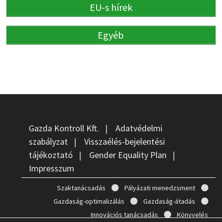
EU-s hírek
Egyéb
Gazda Kontroll Kft.
|
Adatvédelmi
szabályzat
|
Visszaélés-bejelentési
tájékoztató
|
Gender Equality Plan
|
Impresszum
Szaktanácsadás
Pályázati menedzsment
Gazdaság-optimalizálás
Gazdaság-átadás
Innovációs tanácsadás
Könyvelés