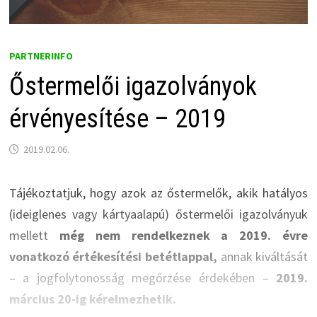
PARTNERINFO
Őstermelői igazolványok
érvényesítése – 2019
2019.02.06.
Tájékoztatjuk, hogy azok az őstermelők, akik hatályos
(ideiglenes vagy kártyaalapú) őstermelői igazolványuk
mellett
még nem rendelkeznek a 2019. évre
vonatkozó értékesítési betétlappal,
annak kiváltását
– a jogfolytonosság megőrzése érdekében –
2019.
március 20-ig kérelmezhetik.