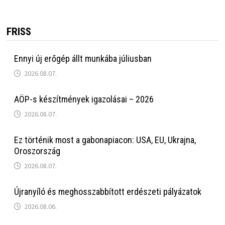
FRISS
Ennyi új erőgép állt munkába júliusban
2026.08.07.
AÖP-s készítmények igazolásai – 2026
2026.08.07.
Ez történik most a gabonapiacon: USA, EU, Ukrajna,
Oroszország
2026.08.07.
Újranyíló és meghosszabbított erdészeti pályázatok
2026.08.06.