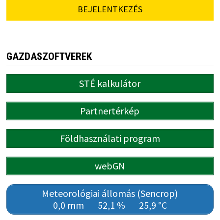
BEJELENTKEZÉS
GAZDASZOFTVEREK
STÉ kalkulátor
Partnertérkép
Földhasználati program
webGN
Meteorológiai állomás (Sencrop)
0,0 mm
52,1 %
25,9 °C