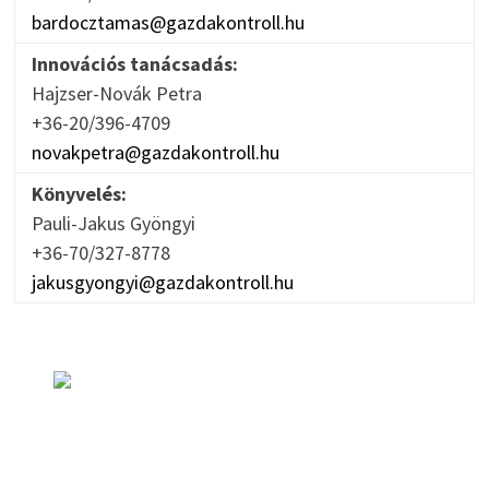
bardocztamas@gazdakontroll.hu
Innovációs tanácsadás:
Hajzser-Novák Petra
+36-20/396-4709
novakpetra@gazdakontroll.hu
Könyvelés:
Pauli-Jakus Gyöngyi
+36-70/327-8778
jakusgyongyi@gazdakontroll.hu