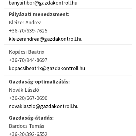
banyaitibor@gazdakontroll.hu
Pályázati menedzsment:
Kleizer Andrea
+36-70/639-7625
kleizerandrea@gazdakontroll.hu
Kopácsi Beatrix
+36-70/944-8697
kopacsibeatrix@gazdakontroll.hu
Gazdaság-optimalizálás:
Novák László
+36-20/667-0690
novaklaszlo@gazdakontroll.hu
Gazdaság-átadás:
Bardocz Tamás
+36-20/392-6552