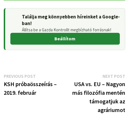
Találja meg könnyebben híreinket a Google-
ban!
Állítsa be a Gazda Kontrollt megbízható forrásnak!
Beállítom
Bejegyzés
Previous
N
PREVIOUS POST
NEXT POST
post:
p
KSH próbaösszeírás –
USA vs. EU – Nagyon
navigáció
2019. február
más filozófia mentén
támogatjuk az
agráriumot