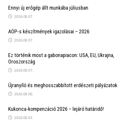
Ennyi új erőgép állt munkába júliusban
2026.08.07.
AÖP-s készítmények igazolásai – 2026
2026.08.07.
Ez történik most a gabonapiacon: USA, EU, Ukrajna,
Oroszország
2026.08.07.
Újranyíló és meghosszabbított erdészeti pályázatok
2026.08.06.
Kukorica-kompenzáció 2026 – lejáró határidő!
2026.08.03.