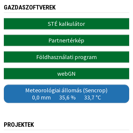
GAZDASZOFTVEREK
STÉ kalkulátor
Partnertérkép
Földhasználati program
webGN
Meteorológiai állomás (Sencrop)
0,0 mm
35,6 %
33,7 °C
PROJEKTEK