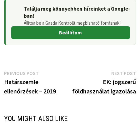
Találja meg könnyebben híreinket a Google-
ban!
Állítsa be a Gazda Kontrollt megbízható forrásnak!
Beállítom
Bejegyzés
Previous
N
PREVIOUS POST
NEXT POST
post:
p
Határszemle
EK: jogszerű
navigáció
ellenőrzések – 2019
földhasználat igazolása
YOU MIGHT ALSO LIKE