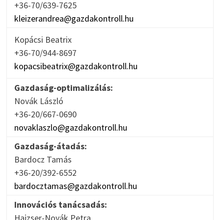
+36-70/639-7625
kleizerandrea@gazdakontroll.hu
Kopácsi Beatrix
+36-70/944-8697
kopacsibeatrix@gazdakontroll.hu
Gazdaság-optimalizálás:
Novák László
+36-20/667-0690
novaklaszlo@gazdakontroll.hu
Gazdaság-átadás:
Bardocz Tamás
+36-20/392-6552
bardocztamas@gazdakontroll.hu
Innovációs tanácsadás:
Hajzser-Novák Petra