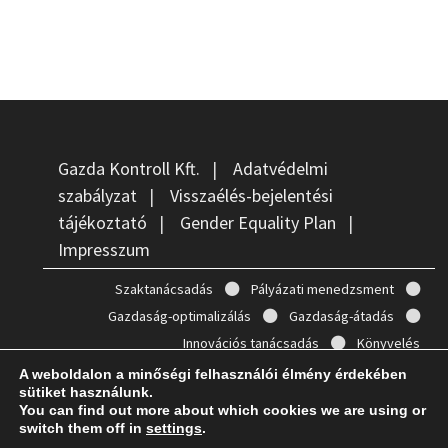
Gazda Kontroll Kft.
|
Adatvédelmi
szabályzat
|
Visszaélés-bejelentési
tájékoztató
|
Gender Equality Plan
|
Impresszum
Szaktanácsadás
Pályázati menedzsment
Gazdaság-optimalizálás
Gazdaság-átadás
Innovációs tanácsadás
Könyvelés
A weboldalon a minőségi felhasználói élmény érdekében
sütiket használunk.
You can find out more about which cookies we are using or
switch them off in
settings
.
Copyright © 2026
Gazda Kontroll
. Powered by
WordPress
and