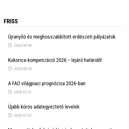
FRISS
Újranyíló és meghosszabbított erdészeti pályázatok
2026.08.06.
Kukorica-kompenzáció 2026 – lejáró határidő!
2026.08.03.
A FAO világpiaci prognózisa 2026-ban
2026.07.31.
Újabb körös adategyeztető levelek
2026.07.31.