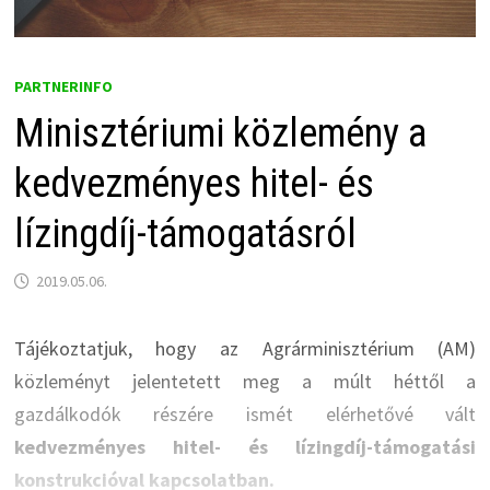
PARTNERINFO
Minisztériumi közlemény a
kedvezményes hitel- és
lízingdíj-támogatásról
2019.05.06.
Tájékoztatjuk, hogy az Agrárminisztérium (AM)
közleményt jelentetett meg a múlt héttől a
gazdálkodók részére ismét elérhetővé vált
kedvezményes hitel- és lízingdíj-támogatási
konstrukcióval kapcsolatban.