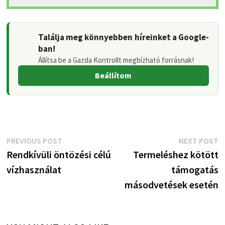
Találja meg könnyebben híreinket a Google-
ban!
Állítsa be a Gazda Kontrollt megbízható forrásnak!
Beállítom
Bejegyzés
Previous
N
PREVIOUS POST
NEXT POST
post:
p
Rendkívüli öntözési célú
Termeléshez kötött
navigáció
vízhasználat
támogatás
másodvetések esetén