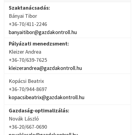
Szaktanácsadás:
Bányai Tibor
+36-70/411-2246
banyaitibor@gazdakontroll.hu
Pályázati menedzsment:
Kleizer Andrea
+36-70/639-7625
kleizerandrea@gazdakontroll.hu
Kopácsi Beatrix
+36-70/944-8697
kopacsibeatrix@gazdakontroll.hu
Gazdaság-optimalizálás:
Novák László
+36-20/667-0690
novaklaszlo@gazdakontroll.hu