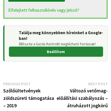
Elfelejtett felhasználónév vagy jelszó?
Találja meg könnyebben híreinket a Google-
ban!
Állítsa be a Gazda Kontrollt megbízható forrásnak!
Beállítom
Bejegyzés
Previous
N
PREVIOUS POST
NEXT POST
post:
p
Szőlőültetvények
Változó vetőmag-
navigáció
zöldszüreti támogatása
előállítási szabályozás –
– 2019
átruházott jogkörű