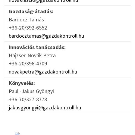
Gazdaság-átadás:
Bardocz Tamás
+36-20/392-6552
bardocztamas@gazdakontroll.hu
Innovációs tanácsadás:
Hajzser-Novák Petra
+36-20/396-4709
novakpetra@gazdakontroll.hu
Könyvelés:
Pauli-Jakus Gyöngyi
+36-70/327-8778
jakusgyongyi@gazdakontroll.hu