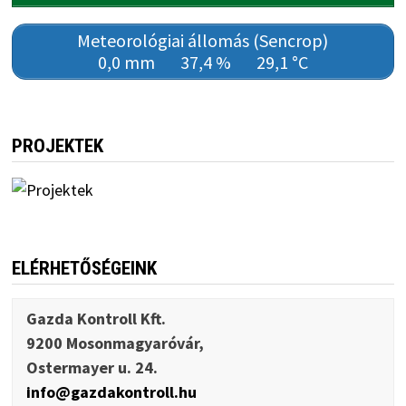
Meteorológiai állomás (Sencrop)
0,0 mm
37,4 %
29,1 °C
PROJEKTEK
ELÉRHETŐSÉGEINK
Gazda Kontroll Kft.
9200 Mosonmagyaróvár,
Ostermayer u. 24.
info@gazdakontroll.hu