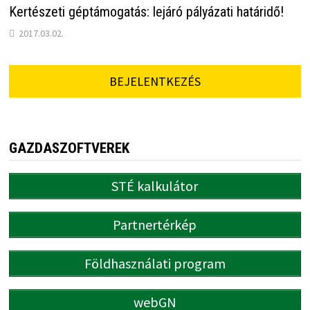
Kertészeti géptámogatás: lejáró pályázati határidő!
2017.03.02.
BEJELENTKEZÉS
GAZDASZOFTVEREK
STÉ kalkulátor
Partnertérkép
Földhasználati program
webGN