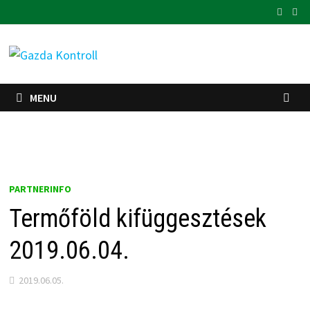
Skip
to
content
MENU
PARTNERINFO
Termőföld kifüggesztések
2019.06.04.
2019.06.05.