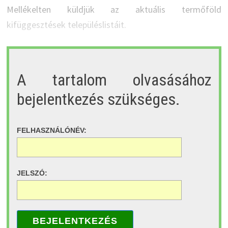
Mellékelten küldjük az aktuális termőföld
kifüggesztések településlistáit.
A tartalom olvasásához
bejelentkezés szükséges.
FELHASZNÁLÓNÉV:
JELSZÓ:
BEJELENTKEZÉS