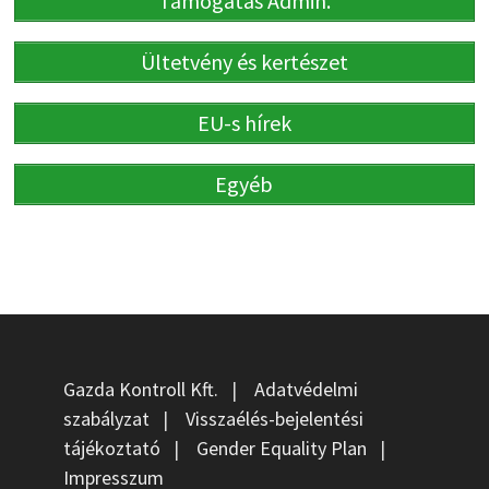
Támogatás Admin.
Ültetvény és kertészet
EU-s hírek
Egyéb
Gazda Kontroll Kft.
|
Adatvédelmi
szabályzat
|
Visszaélés-bejelentési
tájékoztató
|
Gender Equality Plan
|
Impresszum