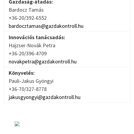
Gazdaság-átadás:
Bardocz Tamás
+36-20/392-6552
bardocztamas@gazdakontroll.hu
Innovációs tanácsadás:
Hajzser-Novák Petra
+36-20/396-4709
novakpetra@gazdakontroll.hu
Könyvelés:
Pauli-Jakus Gyöngyi
+36-70/327-8778
jakusgyongyi@gazdakontroll.hu