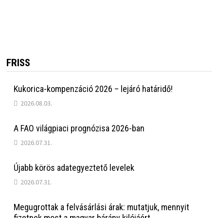
FRISS
Kukorica-kompenzáció 2026 – lejáró határidő!
2026.08.03.
A FAO világpiaci prognózisa 2026-ban
2026.07.31.
Újabb körös adategyeztető levelek
2026.07.31.
Megugrottak a felvásárlási árak: mutatjuk, mennyit
fizetnek most a magyar bárány kilójáért