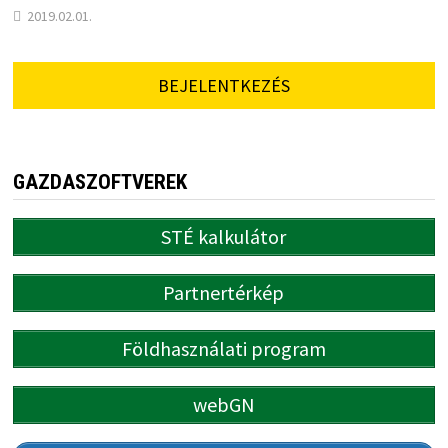
2019.02.01.
BEJELENTKEZÉS
GAZDASZOFTVEREK
STÉ kalkulátor
Partnertérkép
Földhasználati program
webGN