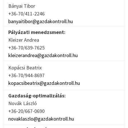
Bányai Tibor
+36-70/411-2246
banyaitibor@gazdakontroll.hu
Pályázati menedzsment:
Kleizer Andrea
+36-70/639-7625
kleizerandrea@gazdakontroll.hu
Kopácsi Beatrix
+36-70/944-8697
kopacsibeatrix@gazdakontroll.hu
Gazdaság-optimalizálás:
Novák László
+36-20/667-0690
novaklaszlo@gazdakontroll.hu