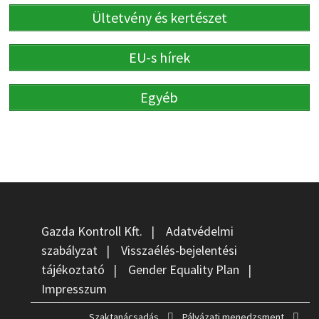
Ültetvény és kertészet
EU-s hírek
Egyéb
Gazda Kontroll Kft.
|
Adatvédelmi
szabályzat
|
Visszaélés-bejelentési
tájékoztató
|
Gender Equality Plan
|
Impresszum
Szaktanácsadás
Pályázati menedzsment