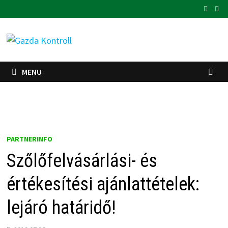
Skip
to
content
MENU
PARTNERINFO
Szőlőfelvásárlási- és
értékesítési ajánlattételek:
lejáró határidő!