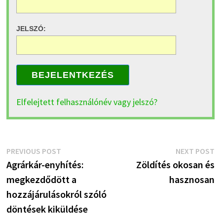
JELSZÓ:
BEJELENTKEZÉS
Elfelejtett felhasználónév vagy jelszó?
Bejegyzés
Previous
N
PREVIOUS POST
NEXT POST
post:
p
Agrárkár-enyhítés:
Zöldítés okosan és
navigáció
megkezdődött a
hasznosan
hozzájárulásokról szóló
döntések kiküldése