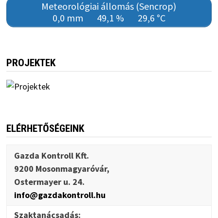
Meteorológiai állomás (Sencrop)
0,0 mm
49,1 %
29,6 °C
PROJEKTEK
ELÉRHETŐSÉGEINK
Gazda Kontroll Kft.
9200 Mosonmagyaróvár,
Ostermayer u. 24.
info@gazdakontroll.hu
Szaktanácsadás: