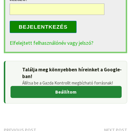
BEJELENTKEZÉS
Elfelejtett felhasználónév vagy jelszó?
Találja meg könnyebben híreinket a Google-
ban!
Állítsa be a Gazda Kontrollt megbízható forrásnak!
Beállítom
Previous
N
PREVIOUS POST
NEXT POST