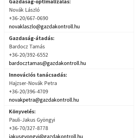
Gazdaság-optimalizálás:
Novák László
+36-20/667-0690
novaklaszlo@gazdakontroll.hu
Gazdaság-átadás:
Bardocz Tamás
+36-20/392-6552
bardocztamas@gazdakontroll.hu
Innovációs tanácsadás:
Hajzser-Novák Petra
+36-20/396-4709
novakpetra@gazdakontroll.hu
Könyvelés:
Pauli-Jakus Gyöngyi
+36-70/327-8778
jakusgyongyi@gazdakontroll.hu