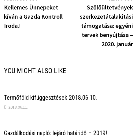
Bejegyzés
post:
p
Kellemes Ünnepeket
Szőlőültetvények
navigáció
kíván a Gazda Kontroll
szerkezetátalakítási
Iroda!
támogatása: egyéni
tervek benyújtása –
2020. január
YOU MIGHT ALSO LIKE
Termőföld kifüggesztések 2018.06.10.
2018.06.11.
Gazdálkodási napló: lejáró határidő – 2019!