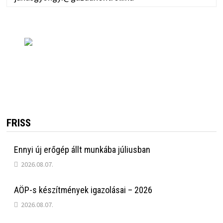
FRISS
Ennyi új erőgép állt munkába júliusban
2026.08.07.
AÖP-s készítmények igazolásai – 2026
2026.08.07.