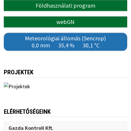
Földhasználati program
webGN
Meteorológiai állomás (Sencrop)
0,0 mm
35,4 %
30,1 °C
PROJEKTEK
ELÉRHETŐSÉGEINK
Gazda Kontroll Kft.