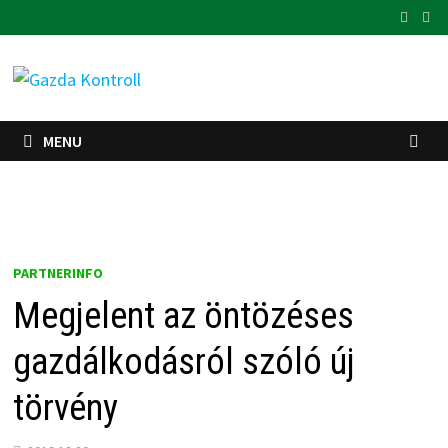
Skip
to
content
MENU
PARTNERINFO
Megjelent az öntözéses
gazdálkodásról szóló új
törvény