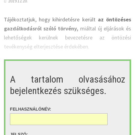
2019.12.20.
Tájékoztatjuk, hogy kihirdetésre került
az öntözéses
gazdálkodásról szóló törvény,
miáltal új eljárások és
lehetőségek kerülnek bevezetésre az öntözési
tevékenység elterjesztése érdekében.
A tartalom olvasásához
bejelentkezés szükséges.
FELHASZNÁLÓNÉV:
JELSZÓ: