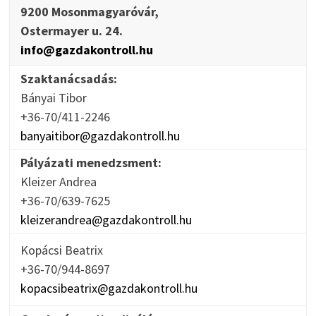
9200 Mosonmagyaróvár,
Ostermayer u. 24.
info@gazdakontroll.hu
Szaktanácsadás:
Bányai Tibor
+36-70/411-2246
banyaitibor@gazdakontroll.hu
Pályázati menedzsment:
Kleizer Andrea
+36-70/639-7625
kleizerandrea@gazdakontroll.hu
Kopácsi Beatrix
+36-70/944-8697
kopacsibeatrix@gazdakontroll.hu