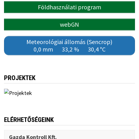
Földhasználati program
webGN
Meteorológiai állomás (Sencrop)
0,0 mm
33,2 %
30,4 °C
PROJEKTEK
ELÉRHETŐSÉGEINK
Gazda Kontroll Kft.