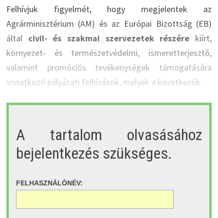
Felhívjuk figyelmét, hogy megjelentek az
Agrárminisztérium (AM) és az Európai Bizottság (EB)
által
civil- és szakmai szervezetek részére
kiírt,
környezet- és természetvédelmi, ismeretterjesztő,
valamint promóciós tevékenységek támogatására
vonatkozó pályázati felhívások, melyek a következők.
A tartalom olvasásához
bejelentkezés szükséges.
FELHASZNÁLÓNÉV: