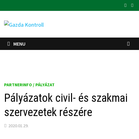
Skip
to
content
MENU
PARTNERINFO / PÁLYÁZAT
Pályázatok civil- és szakmai
szervezetek részére
2020.01.29.