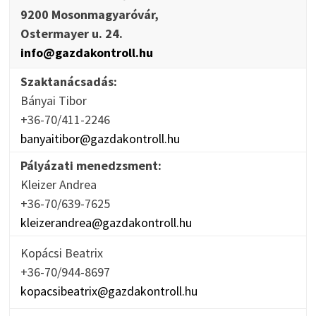
9200 Mosonmagyaróvár,
Ostermayer u. 24.
info@gazdakontroll.hu
Szaktanácsadás:
Bányai Tibor
+36-70/411-2246
banyaitibor@gazdakontroll.hu
Pályázati menedzsment:
Kleizer Andrea
+36-70/639-7625
kleizerandrea@gazdakontroll.hu
Kopácsi Beatrix
+36-70/944-8697
kopacsibeatrix@gazdakontroll.hu