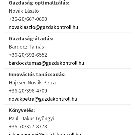
Gazdaság-optimalizálás:
Novák László
+36-20/667-0690
novaklaszlo@gazdakontroll.hu
Gazdaság-átadás:
Bardocz Tamás
+36-20/392-6552
bardocztamas@gazdakontroll.hu
Innovációs tanácsadás:
Hajzser-Novák Petra
+36-20/396-4709
novakpetra@gazdakontroll.hu
Könyvelés:
Pauli-Jakus Gyöngyi
+36-70/327-8778
jakusgyongyi@gazdakontroll.hu