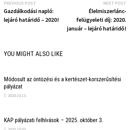
Bejegyzés
Previous
N
PREVIOUS POST
NEXT POST
post:
p
Gazdálkodási napló:
Élelmiszerlánc-
navigáció
lejáró határidő – 2020!
felügyeleti díj: 2020.
január – lejáró határidő!
YOU MIGHT ALSO LIKE
Módosult az öntözési és a kertészet-korszerűsítési
pályázat
2020.10.13.
KAP pályázati felhívások – 2025. október 3.
2025.10.03.