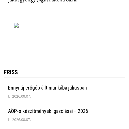
FRISS
Ennyi új erőgép állt munkába júliusban
2026.08.07.
AÖP-s készítmények igazolásai – 2026
2026.08.07.