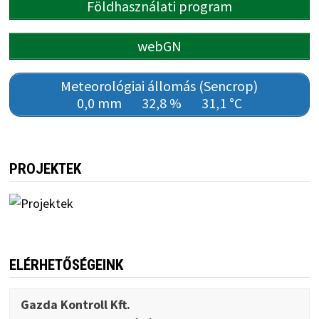
Földhasználati program
webGN
Meteorológiai állomás (Sencrop)
0,0 mm
32,8 %
31,1 °C
PROJEKTEK
ELÉRHETŐSÉGEINK
Gazda Kontroll Kft.