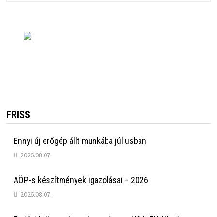
FRISS
Ennyi új erőgép állt munkába júliusban
2026.08.07.
AÖP-s készítmények igazolásai – 2026
2026.08.07.