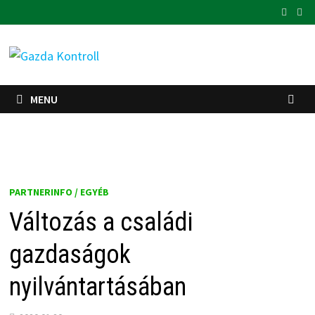
Skip
to
content
MENU
PARTNERINFO / EGYÉB
Változás a családi
gazdaságok
nyilvántartásában