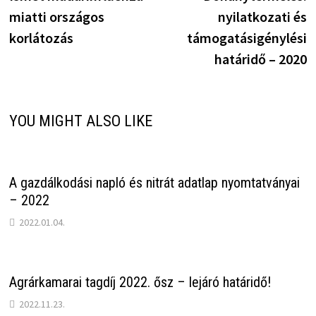
navigáció
miatti országos
nyilatkozati és
korlátozás
támogatásigénylési
határidő – 2020
YOU MIGHT ALSO LIKE
A gazdálkodási napló és nitrát adatlap nyomtatványai
– 2022
2022.01.04.
Agrárkamarai tagdíj 2022. ősz – lejáró határidő!
2022.11.23.