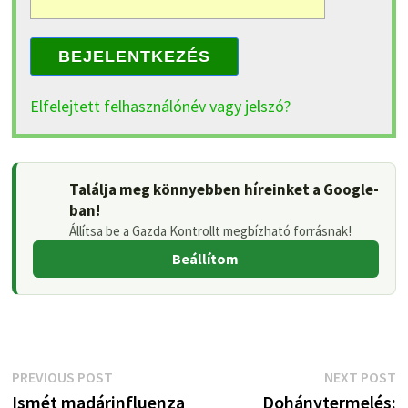
BEJELENTKEZÉS
Elfelejtett felhasználónév vagy jelszó?
Találja meg könnyebben híreinket a Google-
ban!
Állítsa be a Gazda Kontrollt megbízható forrásnak!
Beállítom
Bejegyzés
Previous
N
PREVIOUS POST
NEXT POST
post:
p
Ismét madárinfluenza
Dohánytermelés: