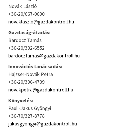
Novák László
+36-20/667-0690
novaklaszlo@gazdakontroll.hu
Gazdaság-átadás:
Bardocz Tamás
+36-20/392-6552
bardocztamas@gazdakontroll.hu
Innovációs tanácsadás:
Hajzser-Novák Petra
+36-20/396-4709
novakpetra@gazdakontroll.hu
Könyvelés:
Pauli-Jakus Gyöngyi
+36-70/327-8778
jakusgyongyi@gazdakontroll.hu