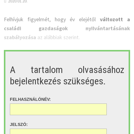
2020.01.20.
Felhívjuk figyelmét, hogy év elejétől
változott a
családi gazdaságok nyilvántartásának
szabályozása
az alábbiak szerint.
A tartalom olvasásához
bejelentkezés szükséges.
FELHASZNÁLÓNÉV:
JELSZÓ: