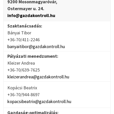
9200 Mosonmagyaróvár,
Ostermayer u. 24.
info@gazdakontroll.hu
Szaktanácsadás:
Bányai Tibor
+36-70/411-2246
banyaitibor@gazdakontroll.hu
Pályázati menedzsment:
Kleizer Andrea
+36-70/639-7625
kleizerandrea@gazdakontroll.hu
Kopácsi Beatrix
+36-70/944-8697
kopacsibeatrix@gazdakontroll.hu
Gazdaság-optimalizálás: