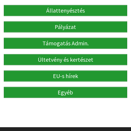
Állattenyésztés
Pályázat
Támogatás Admin.
Ültetvény és kertészet
EU-s hírek
Egyéb