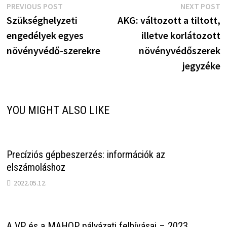
Bejegyzés
Previous
N
PREVIOUS POST
NEXT POST
post:
p
Szükséghelyzeti
AKG: változott a tiltott,
navigáció
engedélyek egyes
illetve korlátozott
növényvédő-szerekre
növényvédőszerek
jegyzéke
YOU MIGHT ALSO LIKE
Precíziós gépbeszerzés: információk az
elszámoláshoz
2022.05.12.
A VP és a MAHOP pályázati felhívásai – 2023.