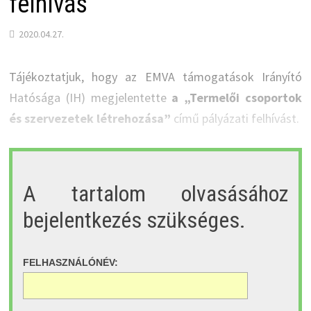
felhívás
2020.04.27.
Tájékoztatjuk, hogy az EMVA támogatások Irányító
Hatósága (IH) megjelentette
a „Termelői csoportok
és szervezetek létrehozása”
című pályázati felhívást.
A tartalom olvasásához
bejelentkezés szükséges.
FELHASZNÁLÓNÉV: