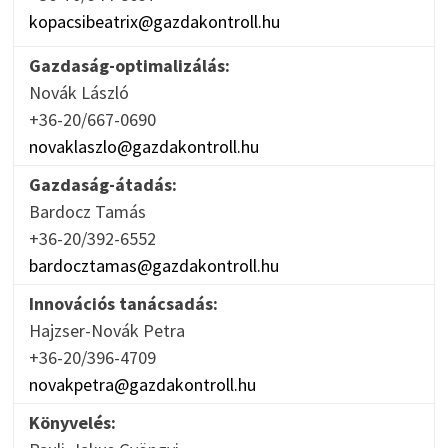
kopacsibeatrix@gazdakontroll.hu
Gazdaság-optimalizálás:
Novák László
+36-20/667-0690
novaklaszlo@gazdakontroll.hu
Gazdaság-átadás:
Bardocz Tamás
+36-20/392-6552
bardocztamas@gazdakontroll.hu
Innovációs tanácsadás:
Hajzser-Novák Petra
+36-20/396-4709
novakpetra@gazdakontroll.hu
Könyvelés: