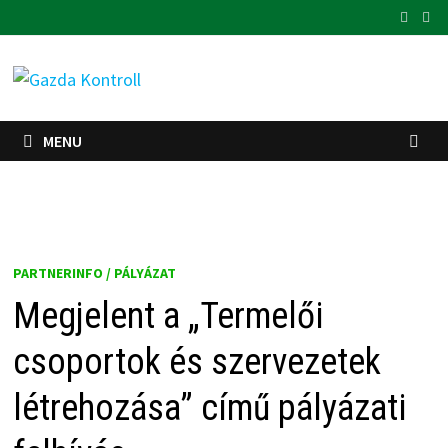
Skip
to
content
MENU
PARTNERINFO / PÁLYÁZAT
Megjelent a „Termelői
csoportok és szervezetek
létrehozása” című pályázati