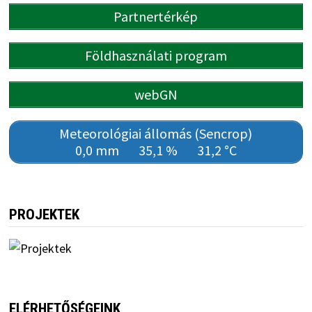
Partnertérkép
Földhasználati program
webGN
Meteorológiai állomás (Sencrop)
0,0 mm
35,1 %
31,2 °C
PROJEKTEK
ELÉRHETŐSÉGEINK