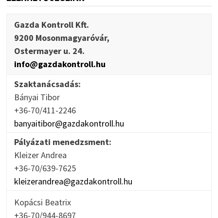
Gazda Kontroll Kft.
9200 Mosonmagyaróvár,
Ostermayer u. 24.
info@gazdakontroll.hu
Szaktanácsadás:
Bányai Tibor
+36-70/411-2246
banyaitibor@gazdakontroll.hu
Pályázati menedzsment:
Kleizer Andrea
+36-70/639-7625
kleizerandrea@gazdakontroll.hu
Kopácsi Beatrix
+36-70/944-8697