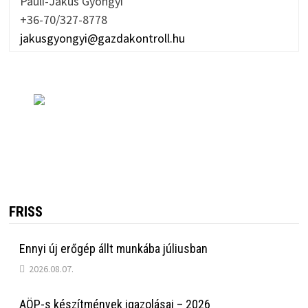
Pauli-Jakus Gyöngyi
+36-70/327-8778
jakusgyongyi@gazdakontroll.hu
FRISS
Ennyi új erőgép állt munkába júliusban
2026.08.07.
AÖP-s készítmények igazolásai – 2026