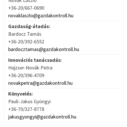
Novák László
+36-20/667-0690
novaklaszlo@gazdakontroll.hu
Gazdaság-átadás:
Bardocz Tamás
+36-20/392-6552
bardocztamas@gazdakontroll.hu
Innovációs tanácsadás:
Hajzser-Novák Petra
+36-20/396-4709
novakpetra@gazdakontroll.hu
Könyvelés:
Pauli-Jakus Gyöngyi
+36-70/327-8778
jakusgyongyi@gazdakontroll.hu