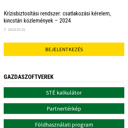
Krízisbiztosítási rendszer: csatlakozási kérelem,
kincstári közlemények – 2024
2024.02.01.
BEJELENTKEZÉS
GAZDASZOFTVEREK
STÉ kalkulátor
Partnertérkép
Földhasználati program