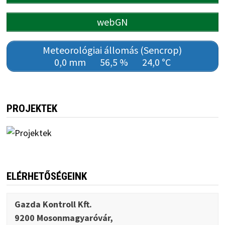
webGN
Meteorológiai állomás (Sencrop)
0,0 mm
56,5 %
24,0 °C
PROJEKTEK
ELÉRHETŐSÉGEINK
Gazda Kontroll Kft.
9200 Mosonmagyaróvár,