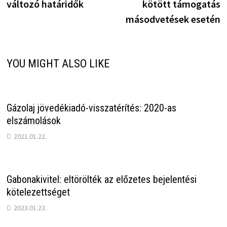
változó határidők
kötött támogatás
másodvetések esetén
YOU MIGHT ALSO LIKE
Gázolaj jövedékiadó-visszatérítés: 2020-as
elszámolások
2021.01.22.
Gabonakivitel: eltörölték az előzetes bejelentési
kötelezettséget
2023.01.23.