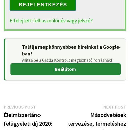
BEJELENTKEZÉS
Elfelejtett felhasználónév vagy jelszó?
Találja meg könnyebben híreinket a Google-
ban!
Állítsa be a Gazda Kontrollt megbízható forrásnak!
Beállítom
Bejegyzés
Previous
N
PREVIOUS POST
NEXT POST
post:
p
Élelmiszerlánc-
Másodvetések
navigáció
felügyeleti díj 2020:
tervezése, termeléshez