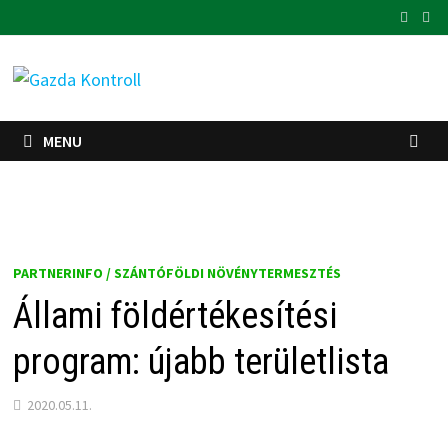
Skip
to
content
MENU
PARTNERINFO / SZÁNTÓFÖLDI NÖVÉNYTERMESZTÉS
Állami földértékesítési
program: újabb területlista
2020.05.11.