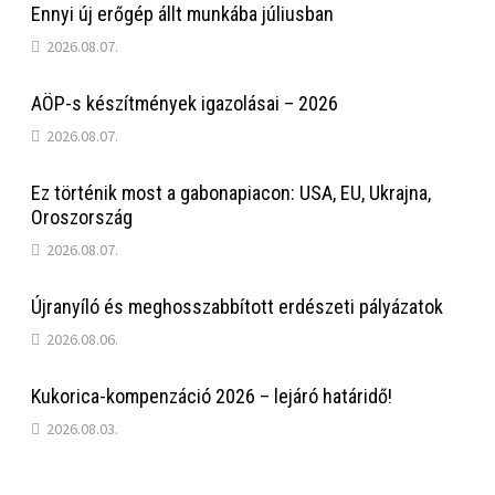
Ennyi új erőgép állt munkába júliusban
2026.08.07.
AÖP-s készítmények igazolásai – 2026
2026.08.07.
Ez történik most a gabonapiacon: USA, EU, Ukrajna,
Oroszország
2026.08.07.
Újranyíló és meghosszabbított erdészeti pályázatok
2026.08.06.
Kukorica-kompenzáció 2026 – lejáró határidő!
2026.08.03.