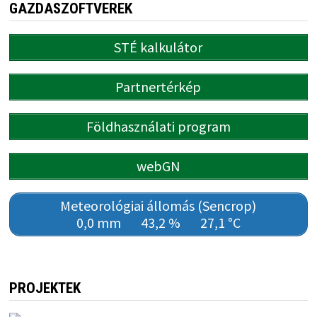
GAZDASZOFTVEREK
STÉ kalkulátor
Partnertérkép
Földhasználati program
webGN
Meteorológiai állomás (Sencrop)
0,0 mm
43,2 %
27,1 °C
PROJEKTEK