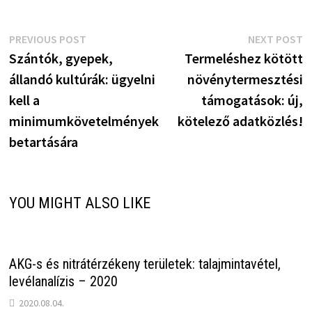
Bejegyzés
Previous
N
PREVIOUS POST
NEXT POST
post:
p
Szántók, gyepek,
Termeléshez kötött
navigáció
állandó kultúrák: ügyelni
növénytermesztési
kell a
támogatások: új,
minimumkövetelmények
kötelező adatközlés!
betartására
YOU MIGHT ALSO LIKE
AKG-s és nitrátérzékeny területek: talajmintavétel,
levélanalízis – 2020
2020.08.04.