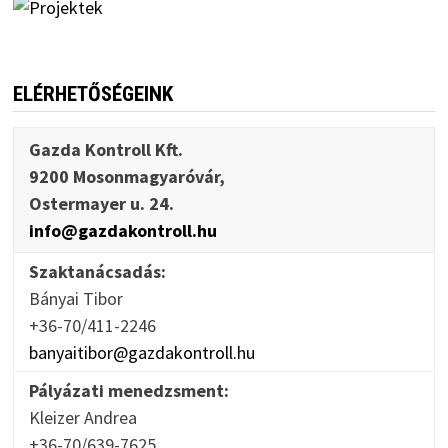
ELÉRHETŐSÉGEINK
Gazda Kontroll Kft.
9200 Mosonmagyaróvár,
Ostermayer u. 24.
info@gazdakontroll.hu
Szaktanácsadás:
Bányai Tibor
+36-70/411-2246
banyaitibor@gazdakontroll.hu
Pályázati menedzsment:
Kleizer Andrea
+36-70/639-7625