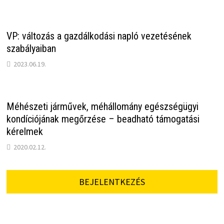
VP: változás a gazdálkodási napló vezetésének
szabályaiban
2023.06.19.
Méhészeti járművek, méhállomány egészségügyi
kondíciójának megőrzése – beadható támogatási
kérelmek
2020.02.12.
BEJELENTKEZÉS