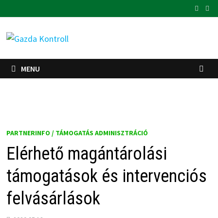
Skip
to
content
MENU
PARTNERINFO / TÁMOGATÁS ADMINISZTRÁCIÓ
Elérhető magántárolási
támogatások és intervenciós
felvásárlások