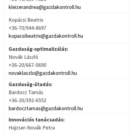
kleizerandrea@gazdakontroll.hu
Kopácsi Beatrix
+36-70/944-8697
kopacsibeatrix@gazdakontroll.hu
Gazdaság-optimalizálás:
Novák László
+36-20/667-0690
novaklaszlo@gazdakontroll.hu
Gazdaság-átadás:
Bardocz Tamás
+36-20/392-6552
bardocztamas@gazdakontroll.hu
Innovációs tanácsadás:
Hajzser-Novák Petra