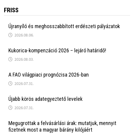
FRISS
Újranyíló és meghosszabbított erdészeti pályázatok
2026.08.06.
Kukorica-kompenzáció 2026 – lejáró határidő!
2026.08.03.
A FAO világpiaci prognózisa 2026-ban
2026.07.31.
Újabb körös adategyeztető levelek
2026.07.31.
Megugrottak a felvásárlási árak: mutatjuk, mennyit
fizetnek most a magyar bárány kilójáért