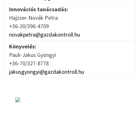
Innovációs tanácsadás:
Hajzser-Novák Petra
+36-20/396-4709
novakpetra@gazdakontroll.hu
Könyvelés:
Pauli-Jakus Gyöngyi
+36-70/327-8778
jakusgyongyi@gazdakontroll.hu