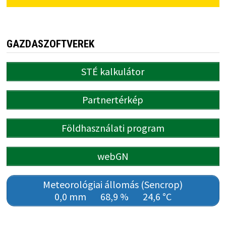
GAZDASZOFTVEREK
STÉ kalkulátor
Partnertérkép
Földhasználati program
webGN
Meteorológiai állomás (Sencrop)
0,0 mm
68,9 %
24,6 °C