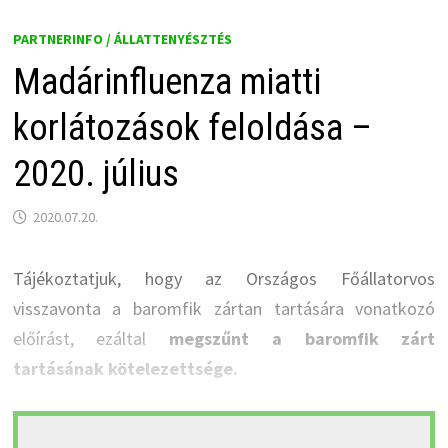
PARTNERINFO / ÁLLATTENYÉSZTÉS
Madárinfluenza miatti
korlátozások feloldása –
2020. július
2020.07.20.
Tájékoztatjuk, hogy az Országos Főállatorvos
visszavonta a baromfik zártan tartására vonatkozó
előírást, ezáltal
megszűnt a baromfik zárt
tartásának kötelezettsége.