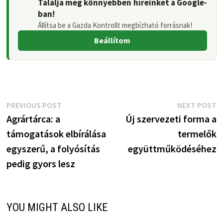
Találja meg könnyebben híreinket a Google-
ban!
Állítsa be a Gazda Kontrollt megbízható forrásnak!
Beállítom
Bejegyzés
Previous
N
PREVIOUS POST
NEXT POST
post:
p
Agrártárca: a
Új szervezeti forma a
navigáció
támogatások elbírálása
termelők
egyszerű, a folyósítás
együttműködéséhez
pedig gyors lesz
YOU MIGHT ALSO LIKE