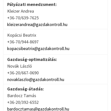
Pályázati menedzsment:
Kleizer Andrea
+36-70/639-7625
kleizerandrea@gazdakontroll.hu
Kopácsi Beatrix
+36-70/944-8697
kopacsibeatrix@gazdakontroll.hu
Gazdaság-optimalizálás:
Novák László
+36-20/667-0690
novaklaszlo@gazdakontroll.hu
Gazdaság-átadás:
Bardocz Tamás
+36-20/392-6552
bardocztamas@gazdakontroll.hu