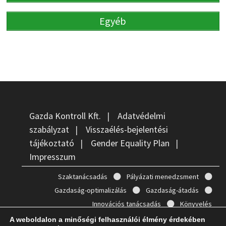
Egyéb
Gazda Kontroll Kft.
|
Adatvédelmi
szabályzat
|
Visszaélés-bejelentési
tájékoztató
|
Gender Equality Plan
|
Impresszum
Szaktanácsadás
Pályázati menedzsment
Gazdaság-optimalizálás
Gazdaság-átadás
Innovációs tanácsadás
Könyvelés
A weboldalon a minőségi felhasználói élmény érdekében