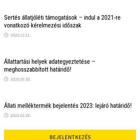
Sertés állatjóléti támogatások – indul a 2021-re
vonatkozó kérelmezési időszak
2020.12.11.
Állattartási helyek adategyeztetése –
meghosszabbított határidő!
2020.05.30.
Állati melléktermék bejelentés 2023: lejáró határidő!
2023.02.28.
BEJELENTKEZÉS