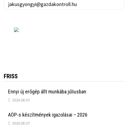
jakusgyongyi@gazdakontroll.hu
FRISS
Ennyi új erőgép állt munkába júliusban
2026.08.07.
AÖP-s készítmények igazolásai – 2026
2026.08.07.