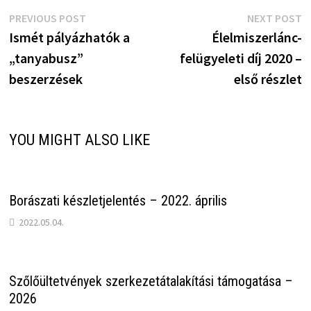
Bejegyzés
Previous
N
PREVIOUS POST
NEXT POST
post:
p
Ismét pályázhatók a
Élelmiszerlánc-
navigáció
„tanyabusz”
felügyeleti díj 2020 –
beszerzések
első részlet
YOU MIGHT ALSO LIKE
Borászati készletjelentés – 2022. április
2022.05.04.
Szőlőültetvények szerkezetátalakítási támogatása –
2026