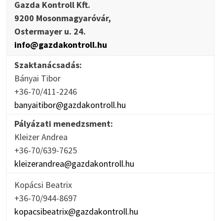
Gazda Kontroll Kft.
9200 Mosonmagyaróvár,
Ostermayer u. 24.
info@gazdakontroll.hu
Szaktanácsadás:
Bányai Tibor
+36-70/411-2246
banyaitibor@gazdakontroll.hu
Pályázati menedzsment:
Kleizer Andrea
+36-70/639-7625
kleizerandrea@gazdakontroll.hu
Kopácsi Beatrix
+36-70/944-8697
kopacsibeatrix@gazdakontroll.hu