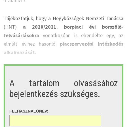
2020.07.07.
Tájékoztatjuk, hogy a Hegyközségek Nemzeti Tanácsa
(HNT)
a 2020/2021. borpiaci évi borszőlő-
felvásárlásokra
vonatkozóan is elrendelte egy, az
elmúlt évihez hasonló
piacszervezési intézkedés
alkalmazását.
A tartalom olvasásához
bejelentkezés szükséges.
FELHASZNÁLÓNÉV: