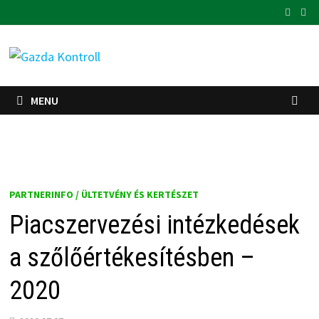
Skip
to
content
MENU
PARTNERINFO / ÜLTETVÉNY ÉS KERTÉSZET
Piacszervezési intézkedések
a szőlőértékesítésben –
2020