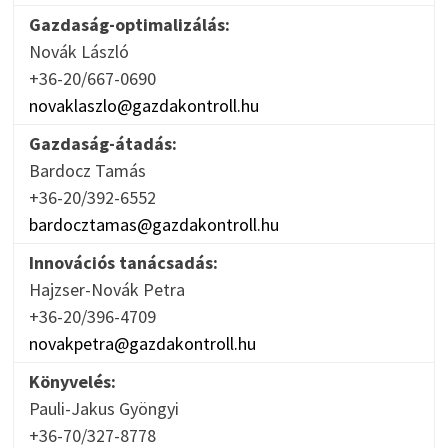
Gazdaság-optimalizálás:
Novák László
+36-20/667-0690
novaklaszlo@gazdakontroll.hu
Gazdaság-átadás:
Bardocz Tamás
+36-20/392-6552
bardocztamas@gazdakontroll.hu
Innovációs tanácsadás:
Hajzser-Novák Petra
+36-20/396-4709
novakpetra@gazdakontroll.hu
Könyvelés:
Pauli-Jakus Gyöngyi
+36-70/327-8778