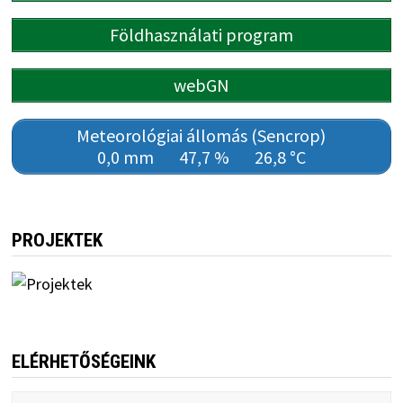
Földhasználati program
webGN
Meteorológiai állomás (Sencrop)
0,0 mm
47,7 %
26,8 °C
PROJEKTEK
ELÉRHETŐSÉGEINK