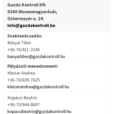
Gazda Kontroll Kft.
9200 Mosonmagyaróvár,
Ostermayer u. 24.
info@gazdakontroll.hu
Szaktanácsadás:
Bányai Tibor
+36-70/411-2246
banyaitibor@gazdakontroll.hu
Pályázati menedzsment:
Kleizer Andrea
+36-70/639-7625
kleizerandrea@gazdakontroll.hu
Kopácsi Beatrix
+36-70/944-8697
kopacsibeatrix@gazdakontroll.hu