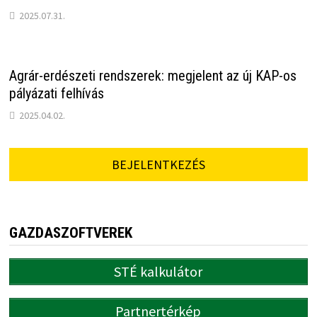
2025.07.31.
Agrár-erdészeti rendszerek: megjelent az új KAP-os
pályázati felhívás
2025.04.02.
BEJELENTKEZÉS
GAZDASZOFTVEREK
STÉ kalkulátor
Partnertérkép