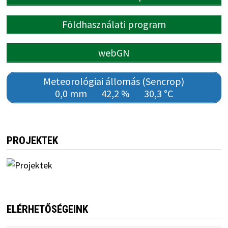
Földhasználati program
webGN
Meteorológiai állomás (Sencrop)
0,0 mm
42,2 %
30,3 °C
PROJEKTEK
ELÉRHETŐSÉGEINK