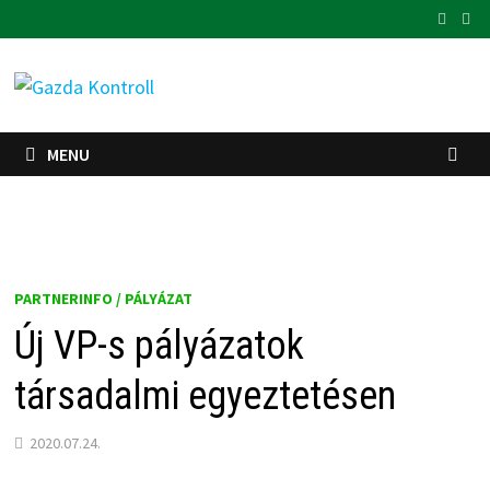
Skip
to
content
MENU
PARTNERINFO / PÁLYÁZAT
Új VP-s pályázatok
társadalmi egyeztetésen
2020.07.24.