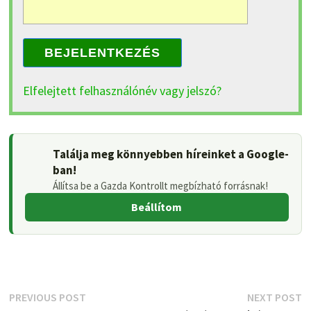
BEJELENTKEZÉS
Elfelejtett felhasználónév vagy jelszó?
Találja meg könnyebben híreinket a Google-
ban!
Állítsa be a Gazda Kontrollt megbízható forrásnak!
Beállítom
Bejegyzés
Previous
N
PREVIOUS POST
NEXT POST