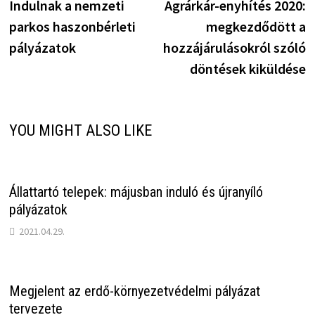
post:
p
Indulnak a nemzeti
Agrárkár-enyhítés 2020:
navigáció
parkos haszonbérleti
megkezdődött a
pályázatok
hozzájárulásokról szóló
döntések kiküldése
YOU MIGHT ALSO LIKE
Állattartó telepek: májusban induló és újranyíló
pályázatok
2021.04.29.
Megjelent az erdő-környezetvédelmi pályázat
tervezete