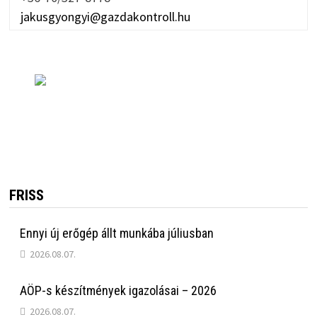
jakusgyongyi@gazdakontroll.hu
FRISS
Ennyi új erőgép állt munkába júliusban
2026.08.07.
AÖP-s készítmények igazolásai – 2026
2026.08.07.