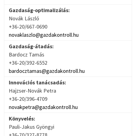
Gazdaság-optimalizálás:
Novák László
+36-20/667-0690
novaklaszlo@gazdakontroll.hu
Gazdaság-átadás:
Bardocz Tamás
+36-20/392-6552
bardocztamas@gazdakontroll.hu
Innovációs tanácsadás:
Hajzser-Novák Petra
+36-20/396-4709
novakpetra@gazdakontroll.hu
Könyvelés:
Pauli-Jakus Gyöngyi
+36-70/327-8778