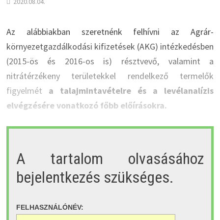
2020.08.04.
Az alábbiakban szeretnénk felhívni az Agrár-
környezetgazdálkodási kifizetések (AKG) intézkedésben
(2015-ös és 2016-os is) résztvevő, valamint a
nitrátérzékeny területekkel rendelkező termelők
figyelmét
a talajmintavételre és a levélanalízis
elvégzésére vonatkozó főbb előírásokra.
A tartalom olvasásához
bejelentkezés szükséges.
FELHASZNÁLÓNÉV: