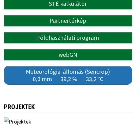
STÉ kalkulátor
Partnertérkép
Földhasználati program
webGN
Meteorológiai állomás (Sencrop)
0,0 mm
39,2 %
33,2 °C
PROJEKTEK