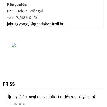
Könyvelés:
Pauli-Jakus Gyöngyi
+36-70/327-8778
jakusgyongyi@gazdakontroll.hu
FRISS
Újranyíló és meghosszabbított erdészeti pályázatok
2026.08.06.