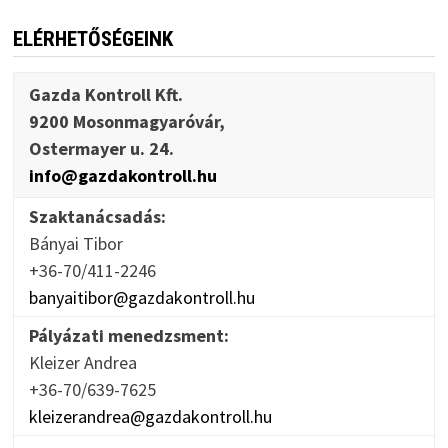
ELÉRHETŐSÉGEINK
Gazda Kontroll Kft.
9200 Mosonmagyaróvár,
Ostermayer u. 24.
info@gazdakontroll.hu
Szaktanácsadás:
Bányai Tibor
+36-70/411-2246
banyaitibor@gazdakontroll.hu
Pályázati menedzsment:
Kleizer Andrea
+36-70/639-7625
kleizerandrea@gazdakontroll.hu