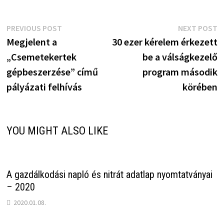
Bejegyzés
Previous
N
PREVIOUS POST
NEXT POST
post:
p
Megjelent a
30 ezer kérelem érkezett
navigáció
„Csemetekertek
be a válságkezelő
gépbeszerzése” című
program második
pályázati felhívás
körében
YOU MIGHT ALSO LIKE
A gazdálkodási napló és nitrát adatlap nyomtatványai
– 2020
2020.01.08.