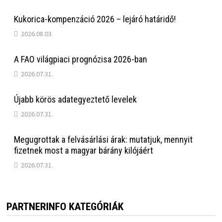
Kukorica-kompenzáció 2026 – lejáró határidő!
2026.08.03.
A FAO világpiaci prognózisa 2026-ban
2026.07.31.
Újabb körös adategyeztető levelek
2026.07.31.
Megugrottak a felvásárlási árak: mutatjuk, mennyit
fizetnek most a magyar bárány kilójáért
2026.07.31.
PARTNERINFO KATEGÓRIÁK