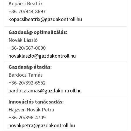
Kopácsi Beatrix
+36-70/944-8697
kopacsibeatrix@gazdakontroll.hu
Gazdaság-optimalizálás:
Novák László
+36-20/667-0690
novaklaszlo@gazdakontroll.hu
Gazdaság-átadás:
Bardocz Tamás
+36-20/392-6552
bardocztamas@gazdakontroll.hu
Innovációs tanácsadás:
Hajzser-Novák Petra
+36-20/396-4709
novakpetra@gazdakontroll.hu