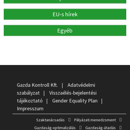
EU-s hírek
Egyéb
Gazda Kontroll Kft.
|
Adatvédelmi
szabályzat
|
Visszaélés-bejelentési
tájékoztató
|
Gender Equality Plan
|
Impresszum
Szaktanácsadás
Pályázati menedzsment
Gazdaság-optimalizálás
Gazdaság-átadás