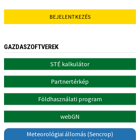
BEJELENTKEZÉS
GAZDASZOFTVEREK
STÉ kalkulátor
Partnertérkép
Földhasználati program
webGN
Meteorológiai állomás (Sencrop)