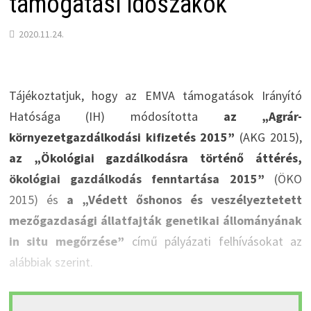
támogatási időszakok
2020.11.24.
Tájékoztatjuk, hogy az EMVA támogatások Irányító
Hatósága (IH) módosította
az „Agrár-
környezetgazdálkodási kifizetés 2015”
(AKG 2015),
az „Ökológiai gazdálkodásra történő áttérés,
ökológiai gazdálkodás fenntartása 2015”
(ÖKO
2015) és
a „Védett őshonos és veszélyeztetett
mezőgazdasági állatfajták genetikai állományának
in situ megőrzése”
című pályázati felhívásokat az
alábbiak szerint.