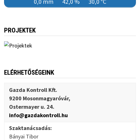
0,0 mm
42,0 %
30,0 °C
PROJEKTEK
ELÉRHETŐSÉGEINK
Gazda Kontroll Kft.
9200 Mosonmagyaróvár,
Ostermayer u. 24.
info@gazdakontroll.hu
Szaktanácsadás:
Bányai Tibor