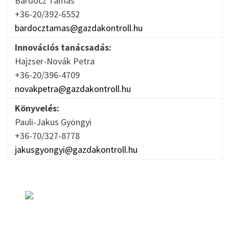
Bardocz Tamás
+36-20/392-6552
bardocztamas@gazdakontroll.hu
Innovációs tanácsadás:
Hajzser-Novák Petra
+36-20/396-4709
novakpetra@gazdakontroll.hu
Könyvelés:
Pauli-Jakus Gyöngyi
+36-70/327-8778
jakusgyongyi@gazdakontroll.hu