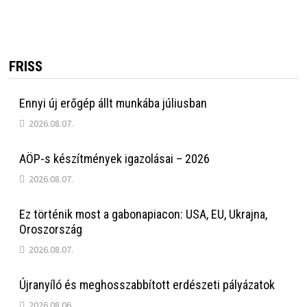
FRISS
Ennyi új erőgép állt munkába júliusban
2026.08.07.
AÖP-s készítmények igazolásai – 2026
2026.08.07.
Ez történik most a gabonapiacon: USA, EU, Ukrajna,
Oroszország
2026.08.07.
Újranyíló és meghosszabbított erdészeti pályázatok
2026.08.06.