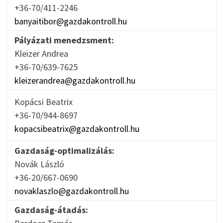
+36-70/411-2246
banyaitibor@gazdakontroll.hu
Pályázati menedzsment:
Kleizer Andrea
+36-70/639-7625
kleizerandrea@gazdakontroll.hu
Kopácsi Beatrix
+36-70/944-8697
kopacsibeatrix@gazdakontroll.hu
Gazdaság-optimalizálás:
Novák László
+36-20/667-0690
novaklaszlo@gazdakontroll.hu
Gazdaság-átadás: