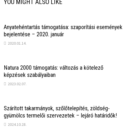
YOU MIGHT ALSO LIKE
Anyatehéntartás támogatása: szaporítási események
bejelentése – 2020. január
2020.01.14.
Natura 2000 támogatás: változás a kötelező
képzések szabályaiban
2023.02.07.
Szárított takarmányok, szőlőtelepítés, zöldség-
gyümölcs termelői szervezetek – lejáró határidők!
2024.10.28.