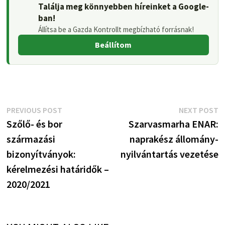
Találja meg könnyebben híreinket a Google-
ban!
Állítsa be a Gazda Kontrollt megbízható forrásnak!
Beállítom
Bejegyzés
Previous
N
PREVIOUS POST
NEXT POST
post:
p
Szőlő- és bor
Szarvasmarha ENAR:
navigáció
származási
naprakész állomány-
bizonyítványok:
nyilvántartás vezetése
kérelmezési határidők –
2020/2021