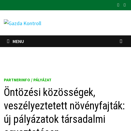
Skip
to
content
MENU
PARTNERINFO / PÁLYÁZAT
Öntözési közösségek,
veszélyeztetett növényfajták:
új pályázatok társadalmi