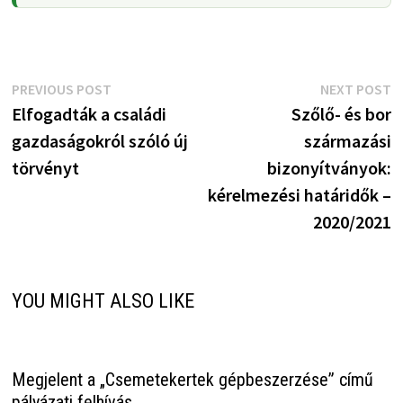
Bejegyzés
Previous
N
PREVIOUS POST
NEXT POST
post:
p
Elfogadták a családi
Szőlő- és bor
navigáció
gazdaságokról szóló új
származási
törvényt
bizonyítványok:
kérelmezési határidők –
2020/2021
YOU MIGHT ALSO LIKE
Megjelent a „Csemetekertek gépbeszerzése” című
pályázati felhívás