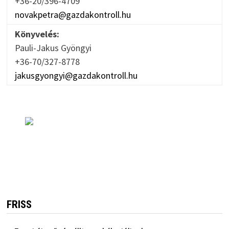
+36-20/396-4709
novakpetra@gazdakontroll.hu
Könyvelés:
Pauli-Jakus Gyöngyi
+36-70/327-8778
jakusgyongyi@gazdakontroll.hu
FRISS