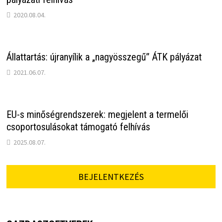
2020.08.04.
Állattartás: újranyílik a „nagyösszegű” ÁTK pályázat
2021.06.07.
EU-s minőségrendszerek: megjelent a termelői
csoportosulásokat támogató felhívás
2025.08.07.
BEJELENTKEZÉS