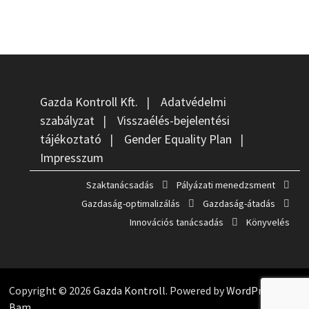
Gazda Kontroll Kft.
|
Adatvédelmi
szabályzat
|
Visszaélés-bejelentési
tájékoztató
|
Gender Equality Plan
|
Impresszum
Szaktanácsadás
Pályázati menedzsment
Gazdaság-optimalizálás
Gazdaság-átadás
Innovációs tanácsadás
Könyvelés
Copyright © 2026
Gazda Kontroll
. Powered by
WordPress
and
Bam
.