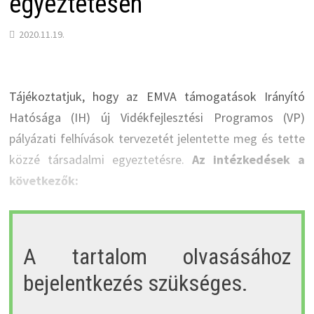
egyeztetésen
2020.11.19.
Tájékoztatjuk, hogy az EMVA támogatások Irányító
Hatósága (IH) új Vidékfejlesztési Programos (VP)
pályázati felhívások tervezetét jelentette meg és tette
közzé társadalmi egyeztetésre.
Az intézkedések a
következők:
A tartalom olvasásához
bejelentkezés szükséges.