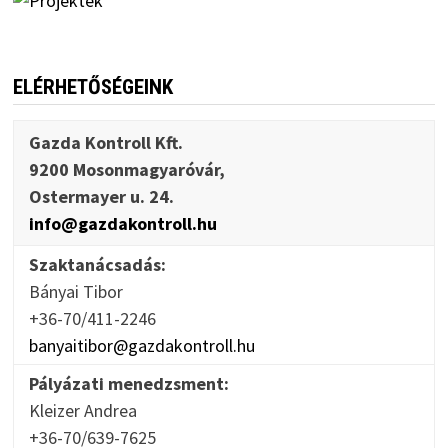
ELÉRHETŐSÉGEINK
Gazda Kontroll Kft.
9200 Mosonmagyaróvár,
Ostermayer u. 24.
info@gazdakontroll.hu
Szaktanácsadás:
Bányai Tibor
+36-70/411-2246
banyaitibor@gazdakontroll.hu
Pályázati menedzsment:
Kleizer Andrea
+36-70/639-7625