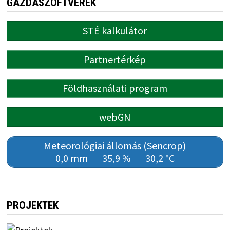
GAZDASZOFTVEREK
STÉ kalkulátor
Partnertérkép
Földhasználati program
webGN
Meteorológiai állomás (Sencrop)
0,0 mm
35,9 %
30,2 °C
PROJEKTEK