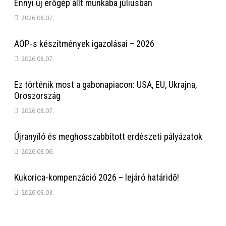
Ennyi új erőgép állt munkába júliusban
2026.08.07.
AÖP-s készítmények igazolásai – 2026
2026.08.07.
Ez történik most a gabonapiacon: USA, EU, Ukrajna,
Oroszország
2026.08.07.
Újranyíló és meghosszabbított erdészeti pályázatok
2026.08.06.
Kukorica-kompenzáció 2026 – lejáró határidő!
2026.08.03.