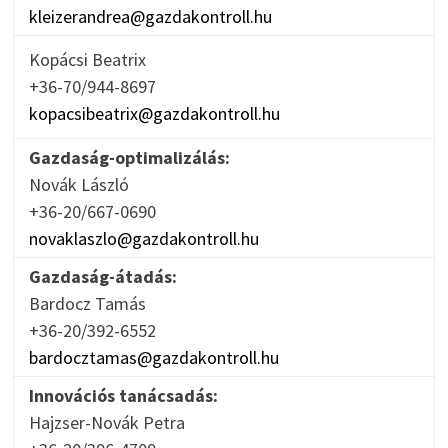
kleizerandrea@gazdakontroll.hu
Kopácsi Beatrix
+36-70/944-8697
kopacsibeatrix@gazdakontroll.hu
Gazdaság-optimalizálás:
Novák László
+36-20/667-0690
novaklaszlo@gazdakontroll.hu
Gazdaság-átadás:
Bardocz Tamás
+36-20/392-6552
bardocztamas@gazdakontroll.hu
Innovációs tanácsadás:
Hajzser-Novák Petra