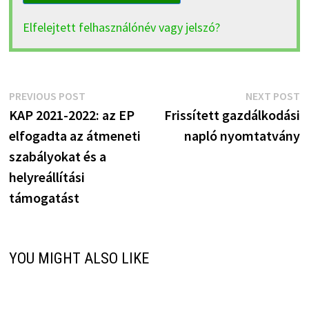
Elfelejtett felhasználónév vagy jelszó?
Bejegyzés
Previous
N
PREVIOUS POST
NEXT POST
post:
p
KAP 2021-2022: az EP
Frissített gazdálkodási
navigáció
elfogadta az átmeneti
napló nyomtatvány
szabályokat és a
helyreállítási
támogatást
YOU MIGHT ALSO LIKE