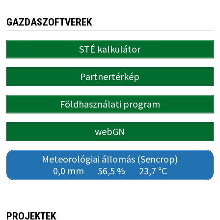
GAZDASZOFTVEREK
STÉ kalkulátor
Partnertérkép
Földhasználati program
webGN
Meteorológiai állomás (Sencrop)
0,0 mm
56,5 %
23,7 °C
PROJEKTEK