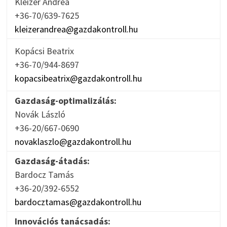
Kleizer Andrea
+36-70/639-7625
kleizerandrea@gazdakontroll.hu
Kopácsi Beatrix
+36-70/944-8697
kopacsibeatrix@gazdakontroll.hu
Gazdaság-optimalizálás:
Novák László
+36-20/667-0690
novaklaszlo@gazdakontroll.hu
Gazdaság-átadás:
Bardocz Tamás
+36-20/392-6552
bardocztamas@gazdakontroll.hu
Innovációs tanácsadás: