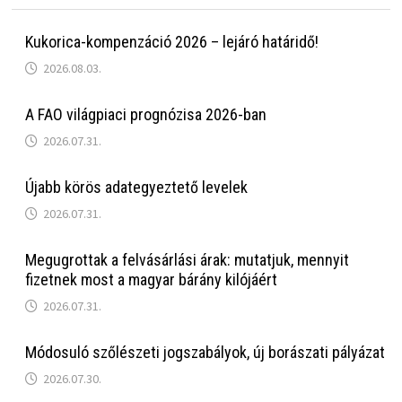
Kukorica-kompenzáció 2026 – lejáró határidő!
2026.08.03.
A FAO világpiaci prognózisa 2026-ban
2026.07.31.
Újabb körös adategyeztető levelek
2026.07.31.
Megugrottak a felvásárlási árak: mutatjuk, mennyit
fizetnek most a magyar bárány kilójáért
2026.07.31.
Módosuló szőlészeti jogszabályok, új borászati pályázat
2026.07.30.