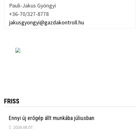
Pauli-Jakus Gyöngyi
+36-70/327-8778
jakusgyongyi@gazdakontroll.hu
FRISS
Ennyi új erőgép állt munkába júliusban
2026.08.07.