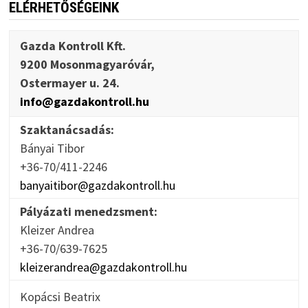
ELÉRHETŐSÉGEINK
Gazda Kontroll Kft.
9200 Mosonmagyaróvár,
Ostermayer u. 24.
info@gazdakontroll.hu
Szaktanácsadás:
Bányai Tibor
+36-70/411-2246
banyaitibor@gazdakontroll.hu
Pályázati menedzsment:
Kleizer Andrea
+36-70/639-7625
kleizerandrea@gazdakontroll.hu
Kopácsi Beatrix