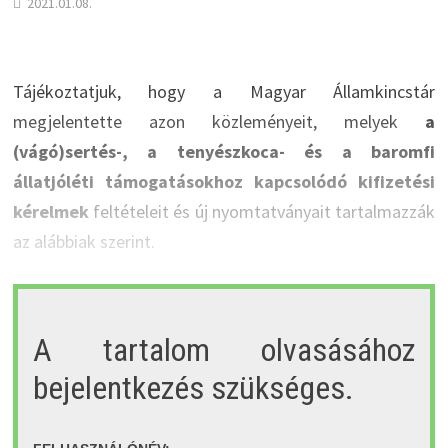
2021.01.08.
Tájékoztatjuk, hogy a Magyar Államkincstár
megjelentette azon közleményeit, melyek
a
(vágó)sertés-, a tenyészkoca- és a baromfi
állatjóléti támogatásokhoz kapcsolódó kifizetési
kérelmek
feltételeit és új nyomtatványait tartalmazzák
az alábbiak szerint.
A tartalom olvasásához
bejelentkezés szükséges.