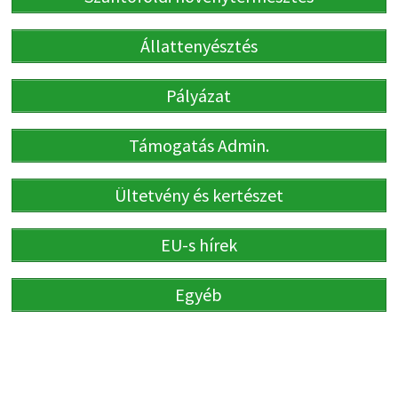
Állattenyésztés
Pályázat
Támogatás Admin.
Ültetvény és kertészet
EU-s hírek
Egyéb