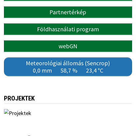
Partnertérkép
Földhasználati program
webGN
Meteorológiai állomás (Sencrop)
0,0 mm
58,7 %
23,4 °C
PROJEKTEK