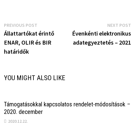
Bejegyzés
Previous
N
PREVIOUS POST
NEXT POST
post:
p
Állattartókat érintő
Évenkénti elektronikus
navigáció
ENAR, OLIR és BIR
adategyeztetés – 2021
határidők
YOU MIGHT ALSO LIKE
Támogatásokkal kapcsolatos rendelet-módosítások –
2020. december
2020.12.22.