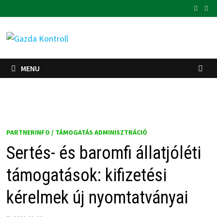
Skip
to
content
MENU
PARTNERINFO / TÁMOGATÁS ADMINISZTRÁCIÓ
Sertés- és baromfi állatjóléti
támogatások: kifizetési
kérelmek új nyomtatványai