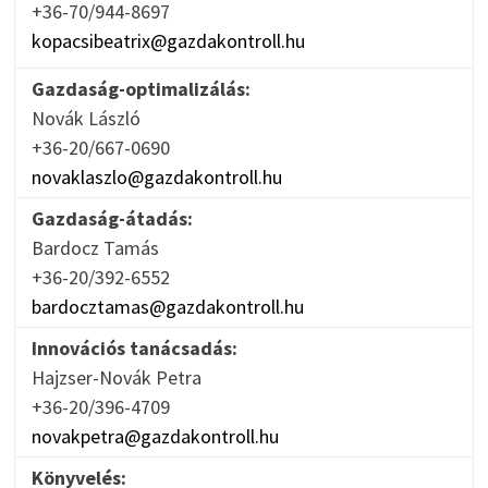
+36-70/944-8697
kopacsibeatrix@gazdakontroll.hu
Gazdaság-optimalizálás:
Novák László
+36-20/667-0690
novaklaszlo@gazdakontroll.hu
Gazdaság-átadás:
Bardocz Tamás
+36-20/392-6552
bardocztamas@gazdakontroll.hu
Innovációs tanácsadás:
Hajzser-Novák Petra
+36-20/396-4709
novakpetra@gazdakontroll.hu
Könyvelés: